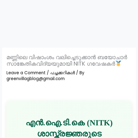
മണ്ണിലെ വിഷാംശം വലിച്ചെടുക്കാൻ ബയോചാർ
സാങ്കേതികവിദ്യയുമായി NITK ഗവേഷകർ
Leave a Comment
/
പച്ചക്കറികൾ
/ By
greenvillagblog@gmail.com
എൻ.ഐ.ടി.കെ (NITK)
ശാസ്ത്രജ്ഞരുടെ