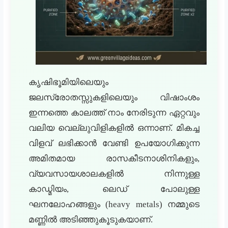
കൃഷിഭൂമിയിലെയും
ജലസ്രോതസ്സുകളിലെയും വിഷാംശം
ഇന്നത്തെ കാലത്ത് നാം നേരിടുന്ന ഏറ്റവും
വലിയ വെല്ലുവിളികളിൽ ഒന്നാണ്. മികച്ച
വിളവ് ലഭിക്കാൻ വേണ്ടി ഉപയോഗിക്കുന്ന
അമിതമായ രാസകീടനാശിനികളും,
വ്യവസായശാലകളിൽ നിന്നുള്ള
കാഡ്മിയം, ലെഡ് പോലുള്ള
ഘനലോഹങ്ങളും (heavy metals) നമ്മുടെ
മണ്ണിൽ അടിഞ്ഞുകൂടുകയാണ്.