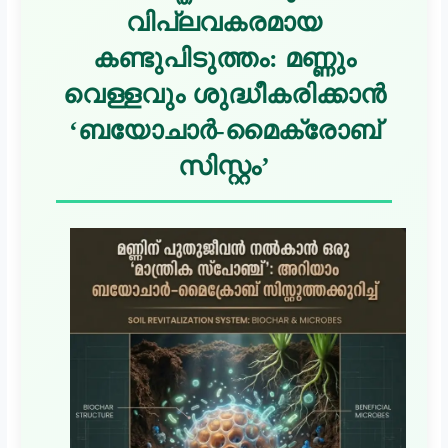
വിപ്ലവകരമായ
കണ്ടുപിടുത്തം: മണ്ണും
വെള്ളവും ശുദ്ധീകരിക്കാൻ
‘ബയോചാർ-മൈക്രോബ്
സിസ്റ്റം’