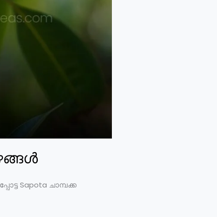
പഴങ്ങൾ
പോട്ട Sapota ചാമ്പക്ക