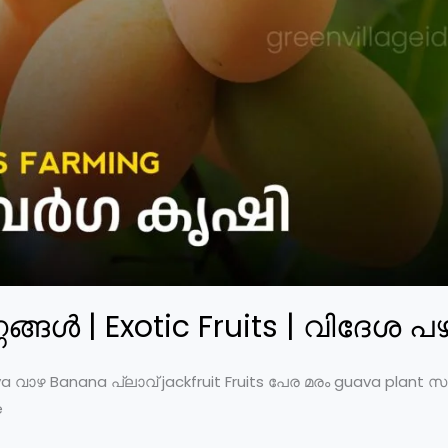
്ഗങ്ങള്‍ | Exotic Fruits | വിദേശ 
a വാഴ Banana പ്ലാവ് jackfruit Fruits പേര മരം guava plant സപ്
e