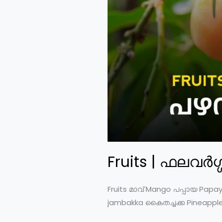
Fruits | ഫലവര്‍ഗ
Fruits മാവ് Mango പപ്പായ Papay
jambakka കൈതച്ചക്ക Pineappl