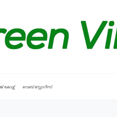
് കോഴ്സ്
വെബ് സ്റ്റോറീസ്