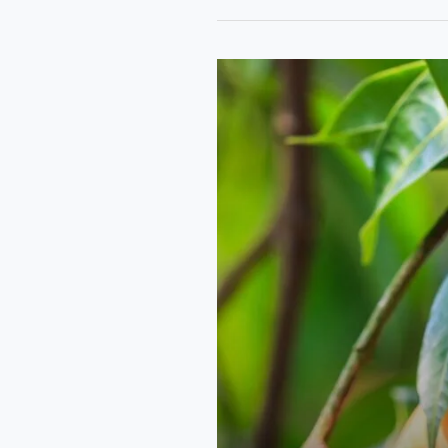
Fruits
|
ഫലവര്‍ഗ്ഗങ്ങള്‍
|
Exotic
Fruits
|
വിദേശ
പഴങ്ങൾ