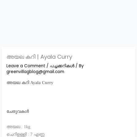
അയല കറി | Ayala Curry
Leave a Comment
/
പച്ചക്കറികൾ
/ By
greenvillagblog@gmail.com
അയല കറി Ayala Curry
ചേരുവകൾ
അയല : 1kg
ചെറിഉള്ളി : 7 എണ്ണ