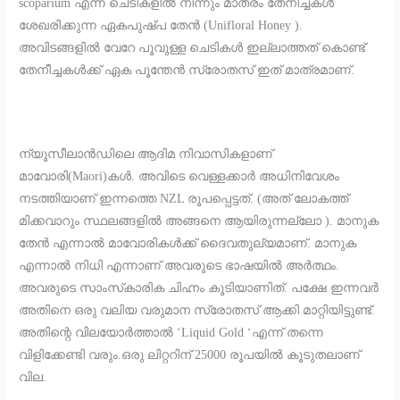
scoparium എന്ന ചെടികളിൽ നിന്നും മാത്രം തേനീച്ചകൾ
ശേഖരിക്കുന്ന ഏകപുഷ്പ തേൻ (Unifloral Honey ).
അവിടങ്ങളിൽ വേറേ പൂവുള്ള ചെടികൾ ഇല്ലാത്തത് കൊണ്ട്
തേനീച്ചകൾക്ക് ഏക പൂന്തേൻ സ്രോതസ് ഇത് മാത്രമാണ്.
ന്യൂസീലാൻഡിലെ ആദിമ നിവാസികളാണ്
മാവോരി(Maori)കൾ. അവിടെ വെള്ളക്കാർ അധിനിവേശം
നടത്തിയാണ് ഇന്നത്തെ NZL രൂപപ്പെട്ടത്. (അത് ലോകത്ത്
മിക്കവാറും സ്ഥലങ്ങളിൽ അങ്ങനെ ആയിരുന്നല്ലോ ). മാനുക
തേൻ എന്നാൽ മാവോരികൾക്ക് ദൈവതുല്യമാണ്. മാനുക
എന്നാൽ നിധി എന്നാണ് അവരുടെ ഭാഷയിൽ അർത്ഥം.
അവരുടെ സാംസ്‌കാരിക ചിഹ്നം കൂടിയാണിത്. പക്ഷേ ഇന്നവർ
അതിനെ ഒരു വലിയ വരുമാന സ്രോതസ് ആക്കി മാറ്റിയിട്ടുണ്ട്.
അതിന്റെ വിലയോർത്താൽ ‘Liquid Gold ‘എന്ന് തന്നെ
വിളിക്കേണ്ടി വരും.ഒരു ലിറ്ററിന് 25000 രൂപയിൽ കൂടുതലാണ്
വില.