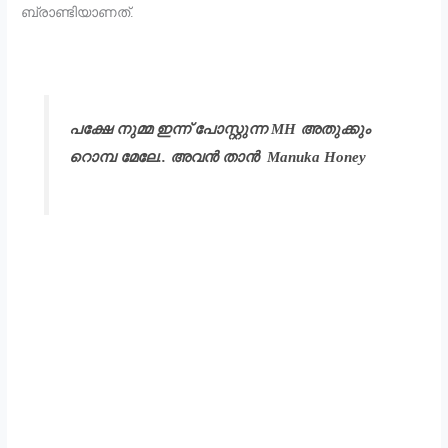
ബ്രാണ്ടിയാണത്.
പക്ഷേ നുമ്മ ഇന്ന് പോസ്റ്റുന്ന MH അതുക്കും
റൊമ്പ മേലേ.. അവൻ താൻ Manuka Honey