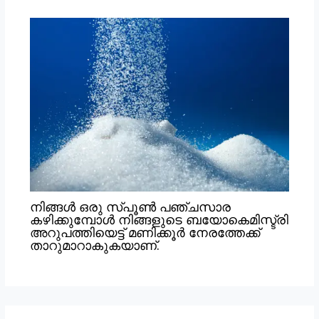
നിങ്ങൾ ഒരു സ്പൂൺ പഞ്ചസാര
കഴിക്കുമ്പോൾ നിങ്ങളുടെ ബയോകെമിസ്ട്രി
അറുപത്തിയെട്ട് മണിക്കൂർ നേരത്തേക്ക്
താറുമാറാകുകയാണ്.