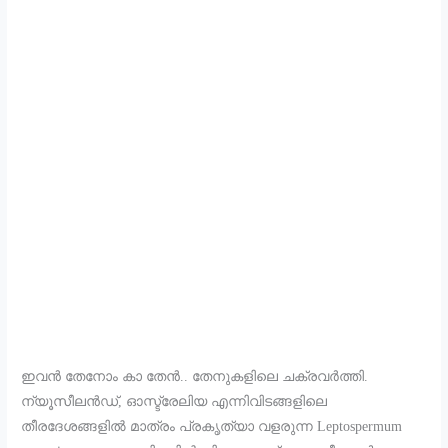
ഇവൻ തേനോം കാ തേൻ.. തേനുകളിലെ ചക്രവർത്തി.
ന്യൂസീലൻഡ്, ഓസ്ട്രേലിയ എന്നിവിടങ്ങളിലെ
തീരദേശങ്ങളിൽ മാത്രം പ്രകൃത്യാ വളരുന്ന Leptospermum