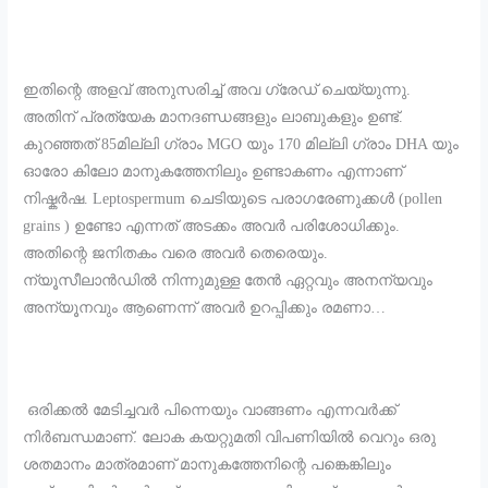
ഇതിന്റെ അളവ് അനുസരിച്ച് അവ ഗ്രേഡ് ചെയ്യുന്നു.
അതിന് പ്രത്യേക മാനദണ്ഡങ്ങളും ലാബുകളും ഉണ്ട്‌.
കുറഞ്ഞത് 85മില്ലി ഗ്രാം MGO യും 170 മില്ലി ഗ്രാം DHA യും
ഓരോ കിലോ മാനുകത്തേനിലും ഉണ്ടാകണം എന്നാണ്
നിഷ്കർഷ. Leptospermum ചെടിയുടെ പരാഗരേണുക്കൾ (pollen
grains ) ഉണ്ടോ എന്നത് അടക്കം അവർ പരിശോധിക്കും.
അതിന്റെ ജനിതകം വരെ അവർ തെരെയും.
ന്യൂസീലാൻഡിൽ നിന്നുമുള്ള തേൻ ഏറ്റവും അനന്യവും
അന്യൂനവും ആണെന്ന് അവർ ഉറപ്പിക്കും രമണാ…
ഒരിക്കൽ മേടിച്ചവർ പിന്നെയും വാങ്ങണം എന്നവർക്ക്
നിർബന്ധമാണ്. ലോക കയറ്റുമതി വിപണിയിൽ വെറും ഒരു
ശതമാനം മാത്രമാണ് മാനുകത്തേനിന്റെ പങ്കെങ്കിലും