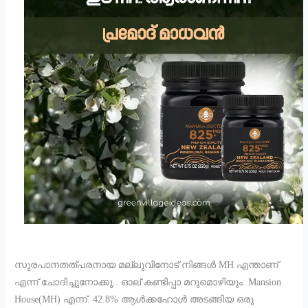
സുരപാനതത്പരനായ മല്ലുവിനോട് നിങ്ങൾ MH എന്താണ്
എന്ന് ചോദിച്ചുനോക്കൂ.. ഓല് കണ്ടിപ്പാ മറുമൊഴിയും. Mansion
House(MH) എന്ന്. 42.8% ആൾക്കഹോൾ അടങ്ങിയ ഒരു