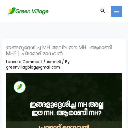
Skip
Search
to
content
ഇങ്ങളുദ്ദേശിച്ച MH അല്ല ഈ MH.. ആരാണീ
MH? | പ്രമോദ് മാധവൻ
Leave a Comment
/
ജനറൽ
/ By
greenvillagblog@gmail.com