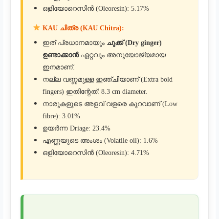
ഒളിയോറെസിൻ (Oleoresin): 5.17%
KAU ചിത്ര (KAU Chitra):
ഇത് പ്രധാനമായും
ചുക്ക് (Dry ginger)
ഉണ്ടാക്കാൻ
ഏറ്റവും അനുയോജ്യമായ
ഇനമാണ്.
നല്ല വണ്ണമുള്ള ഇഞ്ചിയാണ് (Extra bold
fingers) ഇതിന്റേത്: 8.3 cm diameter.
നാരുകളുടെ അളവ് വളരെ കുറവാണ് (Low
fibre): 3.01%
ഉയർന്ന Driage: 23.4%
എണ്ണയുടെ അംശം (Volatile oil): 1.6%
ഒളിയോറെസിൻ (Oleoresin): 4.71%