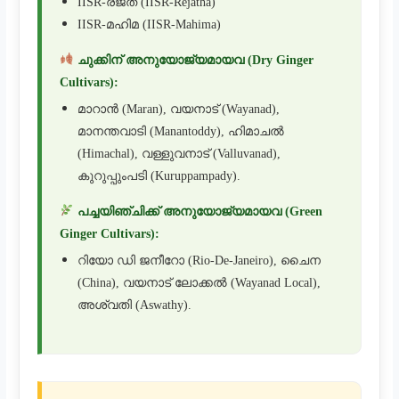
IISR-രജത (IISR-Rejatha)
IISR-മഹിമ (IISR-Mahima)
ചുക്കിന് അനുയോജ്യമായവ (Dry Ginger
Cultivars):
മാറാൻ (Maran), വയനാട് (Wayanad),
മാനന്തവാടി (Manantoddy), ഹിമാചൽ
(Himachal), വള്ളുവനാട് (Valluvanad),
കുറുപ്പുംപടി (Kuruppampady).
പച്ചയിഞ്ചിക്ക് അനുയോജ്യമായവ (Green
Ginger Cultivars):
റിയോ ഡി ജനീറോ (Rio-De-Janeiro), ചൈന
(China), വയനാട് ലോക്കൽ (Wayanad Local),
അശ്വതി (Aswathy).