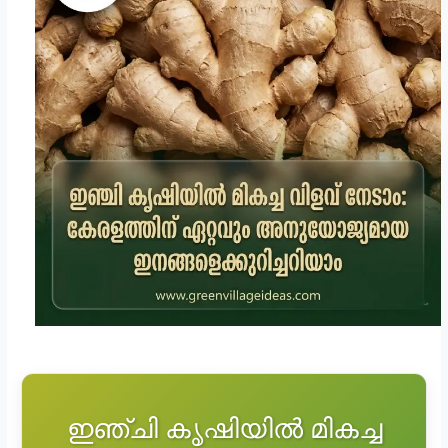
ഇഞ്ചി കൃഷിയിൽ മികച്ച