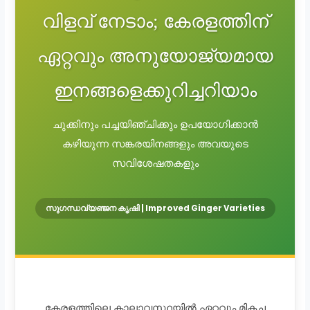
വിളവ് നേടാം; കേരളത്തിന്
ഏറ്റവും അനുയോജ്യമായ
ഇനങ്ങളെക്കുറിച്ചറിയാം
ചുക്കിനും പച്ചയിഞ്ചിക്കും ഉപയോഗിക്കാൻ
കഴിയുന്ന സങ്കരയിനങ്ങളും അവയുടെ
സവിശേഷതകളും
സുഗന്ധവ്യഞ്ജന കൃഷി | Improved Ginger Varieties
കേരളത്തിലെ കാലാവസ്ഥയിൽ ഏറ്റവും മികച്ച