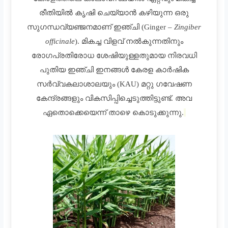
രീതിയിൽ കൃഷി ചെയ്യാൻ കഴിയുന്ന ഒരു
സുഗന്ധവ്യഞ്ജനമാണ് ഇഞ്ചി (Ginger –
Zingiber
officinale
). മികച്ച വിളവ് നൽകുന്നതിനും
രോഗപ്രതിരോധ ശേഷിയുള്ളതുമായ നിരവധി
പുതിയ ഇഞ്ചി ഇനങ്ങൾ കേരള കാർഷിക
സർവ്വകലാശാലയും (KAU) മറ്റു ഗവേഷണ
കേന്ദ്രങ്ങളും വികസിപ്പിച്ചെടുത്തിട്ടുണ്ട്. അവ
ഏതൊക്കെയെന്ന് താഴെ കൊടുക്കുന്നു.