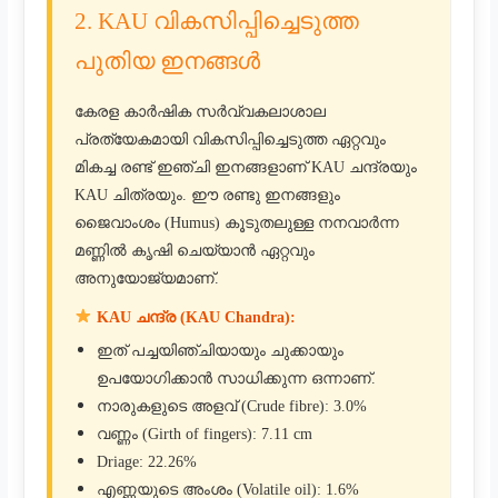
2. KAU വികസിപ്പിച്ചെടുത്ത
പുതിയ ഇനങ്ങൾ
കേരള കാർഷിക സർവ്വകലാശാല
പ്രത്യേകമായി വികസിപ്പിച്ചെടുത്ത ഏറ്റവും
മികച്ച രണ്ട് ഇഞ്ചി ഇനങ്ങളാണ് KAU ചന്ദ്രയും
KAU ചിത്രയും. ഈ രണ്ടു ഇനങ്ങളും
ജൈവാംശം (Humus) കൂടുതലുള്ള നനവാർന്ന
മണ്ണിൽ കൃഷി ചെയ്യാൻ ഏറ്റവും
അനുയോജ്യമാണ്.
KAU ചന്ദ്ര (KAU Chandra):
ഇത് പച്ചയിഞ്ചിയായും ചുക്കായും
ഉപയോഗിക്കാൻ സാധിക്കുന്ന ഒന്നാണ്.
നാരുകളുടെ അളവ് (Crude fibre): 3.0%
വണ്ണം (Girth of fingers): 7.11 cm
Driage: 22.26%
എണ്ണയുടെ അംശം (Volatile oil): 1.6%