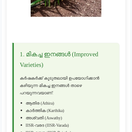
1. മികച്ച ഇനങ്ങൾ (Improved
Varieties)
കർഷകർക്ക് കൂടുതലായി ഉപയോഗിക്കാൻ
കഴിയുന്ന മികച്ച ഇനങ്ങൾ താഴെ
പറയുന്നവയാണ്:
ആതിര (Athira)
കാർത്തിക (Karthika)
അശ്വതി (Aswathy)
IISR-വരദ (IISR-Varada)