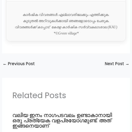
കാർഷിക വിവരങ്ങൾ എല്ലാവരിലേക്കും എത്തിക്കുക.
കൂടുതൽ അറിവുകൾക്കായി ഞങ്ങളോടൊപ്പം ചേരുക.
വിവരങ്ങൾക്ക് കടപ്പാട്: കേരള കാർഷിക സർവ്വകലാശാല (KAU)
*©️Green village*
←
Previous Post
Next Post
→
Related Posts
വലിയ ഇനം നാഗപടവലം ഉണ്ടാകാനായി
ഒരു പ്രത്യേക വളപ്രയോഗമുണ്ട്. അത്
ഇങ്ങനെയാണ്