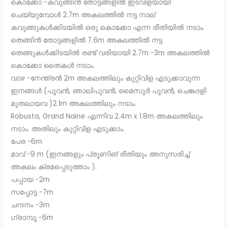
കൊക്കോ -കവുങ്ങിൻ തോട്ടങ്ങളിൽ ഇടവിളയായി
ചെയ്യുമ്പോൾ 2.7m അകലത്തിൽ നട്ട നാല്
കവുങ്ങുകൾക്കിടയിൽ ഒരു കൊക്കോ എന്ന രീതിയിൽ നടാം.
തെങ്ങിൻ തോട്ടങ്ങളിൽ 7.6m അകലത്തിൽ നട്ട
തെങ്ങുകൾക്കിടയിൽ രണ്ട് വരിയായി 2.7m -3m അകലത്തിൽ
കൊക്കോ തൈകൾ നടാം.
വാഴ -നേന്ത്രൻ 2m അകലത്തിലും കുറ്റിവിള എടുക്കാവുന്ന
ഇനങ്ങൾ (പൂവൻ, ഞാലിപൂവൻ, മൈസൂർ പൂവൻ, ചെങ്കദളി
മുതലായവ )2.1m അകലത്തിലും നടാം.
Robusta, Grand Naine എന്നിവ 2.4m x 1.8m അകലത്തിലും
നടാം. അതിലും കുറ്റിവിള എടുക്കാം.
പേര -6m
മാവ് -9 m (ഇനങ്ങളും പ്രൂണിങ് രീതിയും അനുസരിച്ച്
അകലം ക്രമപ്പെടുത്താം ).
പപ്പായ -2m
സപ്പോട്ട -7m
ചന്ദനം -3m
ഗ്രാമ്പൂ -6m