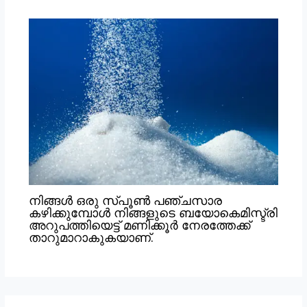
നിങ്ങൾ ഒരു സ്പൂൺ പഞ്ചസാര
കഴിക്കുമ്പോൾ നിങ്ങളുടെ ബയോകെമിസ്ട്രി
അറുപത്തിയെട്ട് മണിക്കൂർ നേരത്തേക്ക്
താറുമാറാകുകയാണ്.