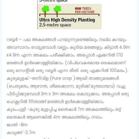
റബ്ബർ – പല അകലങ്ങൾ പറയുന്നുണ്ടെങ്കിലും നല്ല കറയും
അവസാനം വെട്ടുമ്പോൾ വണ്ണം കൂടിയ മരങ്ങളും കിട്ടാൻ 4.9m
x4.9m എന്ന അകലം പരീക്ഷിക്കാം. അപ്പോൾ ഏക്കറിൽ 170
മരങ്ങൾ ഉൾക്കൊള്ളിയ്ക്കാം. (വിപ്ലവകരമായ ഒരകലമാണ്
ഒരു സെന്റിൽ ഒരു റബ്ബർ എന്ന രീതി. ഒരു ഏക്കറിൽ 100മരം.).
കുരുമുളക് -തനിവിള (Pure crop )ആയി താങ്ങുമരങ്ങൾ
(പെരുമരം, ആഴാന്ത, ശീമക്കൊന്ന, മുരിക്ക് മുതലായവ) വച്ചു
പിടിപ്പിക്കുമ്പോൾ 3m x 3m അകലം കൊടുക്കാം. അപ്പോൾ ഒരു
ഹെക്റ്ററിൽ 1111താങ്ങ് മരങ്ങൾ ഉൾക്കൊള്ളിയ്ക്കാം.
കുടംപുളി -കുരു മുളപ്പിച്ച തൈകൾ 7m അകലത്തിലും ഒട്ട്
തൈകൾ ആണെങ്കിൽ 4m അകലത്തിലും നടാം.
ജാതി -8m
കവുങ്ങ് -2.7m