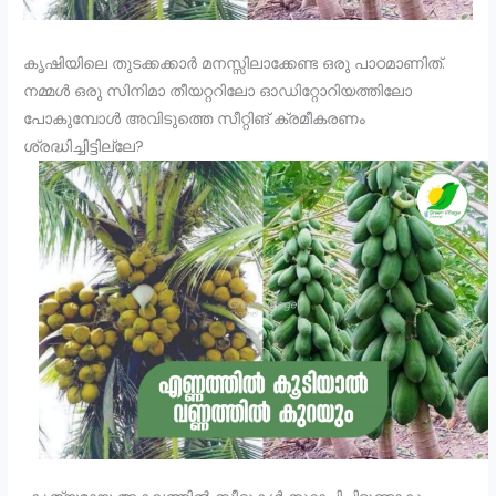
കൃഷിയിലെ തുടക്കക്കാർ മനസ്സിലാക്കേണ്ട ഒരു പാഠമാണിത്.
നമ്മൾ ഒരു സിനിമാ തീയറ്ററിലോ ഓഡിറ്റോറിയത്തിലോ
പോകുമ്പോൾ അവിടുത്തെ സീറ്റിങ് ക്രമീകരണം
ശ്രദ്ധിച്ചിട്ടില്ലേ?