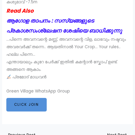
കശുമാവ് -7.5m
Read Also
ആഗോള താപനം : സസ്യങ്ങളുടെ
പ്രകാശസംശ്ലേഷന ശേഷിയെ ബാധിക്കുന്നു
…പിന്നെ അവനവന്റെ മണ്ണ്, അവനവന്റെ വിള, ലാഭവും നഷ്ടവും
അവരവർക്ക് തന്നെ.. ആയതിനാൽ Your Crop… Your rules..
ഹല്ല പിന്നെ…
എന്തായാലും കുറേ പേർക്ക് ഇതിൽ കമന്റാൻ സ്കോപ് ഉണ്ട്.
അങ്ങനെ ആകാം.
പ്രമോദ് മാധവൻ
Green Village WhatsApp Group
CLICK JOIN