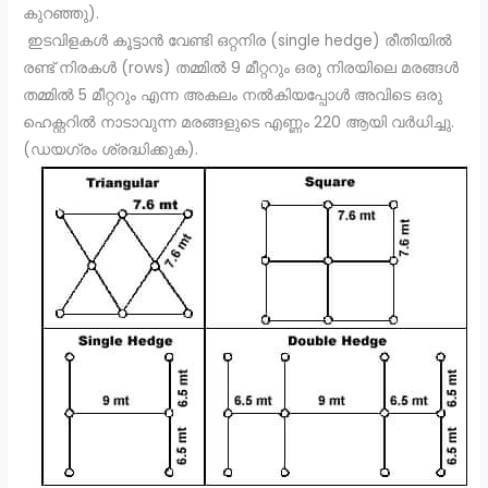
കുറഞ്ഞു).
ഇടവിളകൾ കൂട്ടാൻ വേണ്ടി ഒറ്റനിര (single hedge) രീതിയിൽ
രണ്ട് നിരകൾ (rows) തമ്മിൽ 9 മീറ്ററും ഒരു നിരയിലെ മരങ്ങൾ
തമ്മിൽ 5 മീറ്ററും എന്ന അകലം നൽകിയപ്പോൾ അവിടെ ഒരു
ഹെക്റ്ററിൽ നാടാവുന്ന മരങ്ങളുടെ എണ്ണം 220 ആയി വർധിച്ചു.
(ഡയഗ്രം ശ്രദ്ധിക്കുക).