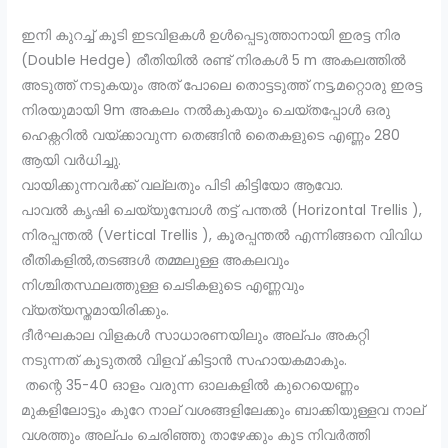
ഇനി കുറച്ച് കൂടി ഇടവിളകൾ ഉൾപ്പെടുത്താനായി ഇരട്ട നിര
(Double Hedge) രീതിയിൽ രണ്ട് നിരകൾ 5 m അകലത്തിൽ
അടുത്ത് നടുകയും അത് പോലെ തൊട്ടടുത്ത് നട്ട,മറ്റൊരു ഇരട്ട
നിരയുമായി 9m അകലം നൽകുകയും ചെയ്തപ്പോൾ ഒരു
ഹെക്റ്ററിൽ വയ്ക്കാവുന്ന തെങ്ങിൻ തൈകളുടെ എണ്ണം 280
ആയി വർധിച്ചു.
വായിക്കുന്നവർക്ക് വല്ലതും പിടി കിട്ടിയോ ആവോ.
പാവൽ കൃഷി ചെയ്യുമ്പോൾ തട്ട് പന്തൽ (Horizontal Trellis ),
നിരപ്പന്തൽ (Vertical Trellis ), കൂരപ്പന്തൽ എന്നിങ്ങനെ വിവിധ
രീതികളിൽ,തടങ്ങൾ തമ്മലുള്ള അകലവും
നിശ്ചിതസ്ഥലത്തുള്ള ചെടികളുടെ എണ്ണവും
വ്യത്യസ്തമായിരിക്കും.
ദീർഘകാല വിളകൾ സാധാരണയിലും അല്പം അകറ്റി
നടുന്നത് കൂടുതൽ വിളവ് കിട്ടാൻ സഹായകമാകും.
തന്റെ 35-40 ഓളം വരുന്ന ഓലകളിൽ കുറെയെണ്ണം
മുകളിലോട്ടും കുറേ നാല് വശങ്ങളിലേക്കും ബാക്കിയുള്ളവ നാല്
വശത്തും അല്പം ചെരിഞ്ഞു താഴേക്കും കുട നിവർത്തി