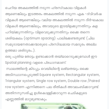
ചെറിയ അകലത്തിൽ നടുന്ന ഹ്രസ്വകാല വിളകൾ
ആണെങ്കിലും ഇടത്തരം അകലത്തിൽ നടുന്ന ഏക -ദ്വിവർഷ
വിളകൾ ആണെങ്കിലും വലിയ അകലത്തിൽ നടുന്ന ദീർഘകാല
വിളകൾ ആണെങ്കിലും, അവയുടെ ഇടയിളക്കുന്നതിനും കള
പറിയ്ക്കുന്നതിനും വിളവെടുക്കുന്നതിനും ഒക്കെ തന്നെ
ശരിയകലം (optimum spacing) പാലിക്കേണ്ടതുണ്ട്. (ചില
സമുദായനേതാക്കന്മാരുടെ പ്രസിദ്ധമായ സമദൂരം അല്ല
ഉത്തമാ ശരിദൂരം..).
ഒരു പുതിയ തോട്ടം ഉണ്ടാക്കാൻ തയ്യാറെടുക്കുമ്പോൾ ഈ
Spatial planning വളരെ പ്രധാനമാണ്.
സ്ഥലത്തിന്റെ കിടപ്പും വെയിലിന്റെ ലഭ്യതയും ഒക്കെ
അടിസ്ഥാനപ്പെടുത്തി Square system, Rectangular system,
Triangular system, Single row system, Double row /Paired
row system എന്നിങ്ങനെ പല രീതികൾ അവലംബിക്കാറുണ്ട്.
അതിനനുസരിച്ചു ഉൾകൊള്ളിക്കാവുന്ന ചെടികളുടെ
എണ്ണത്തിൽ മാറ്റമുണ്ടാകും.