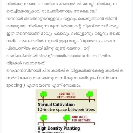
നിൽക്കുന്ന ഒരു തെങ്ങിനെ കണ്ടാൽ തിടമ്പേറ്റി നിൽക്കുന്ന
തെച്ചിക്കോട്ടുകാവ് രാമചന്ദ്രനോളം അഴകല്ലേ?
നന്നായി അങ്ങോട്ട് വെള്ളവും വളവും കൊടുത്താൽ തിങ്ങി
ഞെരുങ്ങി നിൽക്കുന്ന മൂന്ന് തെങ്ങിന്റെ വിളവ് അവൻ തരും.
ഇത് തന്നെയാണ് മാവും പ്ലാവും റംബൂട്ടാനും റബ്ബറും ഒക്കെ
നല്ല അകലത്തിൽ നട്ടാൽ ഉള്ള മാറ്റം. ‘വളത്തോളം തന്നെ
പ്രാധാന്യം വെയിലിനു’ മുണ്ട് രമണാ… മറ്റ്
ചെടികൾക്കിടയിൽപെട്ട് ഞെരിഞ്ഞമർന്നല്ല കാർഷിക
വിളകൾ വളരേണ്ടത്.
റെഫറൻസിനായി ചില കാർഷിക വിളകൾക്ക് കേരള കാർഷിക
സർവ്വകലാശാല അനുശാസിക്കുന്ന ശരിദൂരം (optimum
spacing ) എത്രയാണ് എന്ന് നോക്കാം.