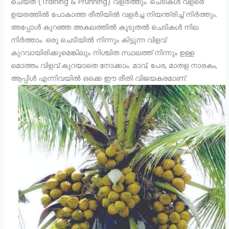
ചെയ്ത് (Training & Prunning) വളർത്തും. ചെടികൾ വളരെ
ഉയരത്തിൽ പോകാത്ത രീതിയിൽ വളർച്ച നിയന്ത്രിച്ച് നിർത്തും.
അപ്പോൾ കുറഞ്ഞ അകലത്തിൽ കൂടുതൽ ചെടികൾ നില
നിർത്താം. ഒരു ചെടിയിൽ നിന്നും കിട്ടുന്ന വിളവ്
കുറവായിരിക്കുമെങ്കിലും നിശ്ചിത സ്ഥലത്ത് നിന്നും ഉള്ള
മൊത്തം വിളവ് കുറയാതെ നോക്കാം. മാവ്, പേര, മാതള നാരകം,
ആപ്പിൾ എന്നിവയിൽ ഒക്കെ ഈ രീതി വിജയകരമാണ്.