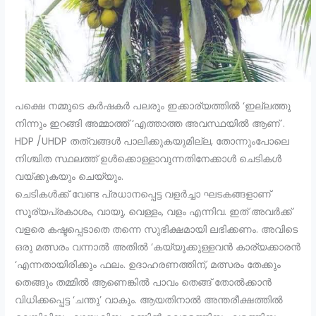
പക്ഷെ നമ്മുടെ കർഷകർ പലരും ഇക്കാര്യത്തിൽ ‘ഇല്ലത്തു
നിന്നും ഇറങ്ങി അമ്മാത്ത് ‘എത്താത്ത അവസ്ഥയിൽ ആണ് .
HDP /UHDP തത്വങ്ങൾ പാലിക്കുകയുമില്ല, തോന്നുംപോലെ
നിശ്ചിത സ്ഥലത്ത് ഉൾക്കൊള്ളാവുന്നതിനേക്കാൾ ചെടികൾ
വയ്ക്കുകയും ചെയ്യും.
ചെടികൾക്ക് വേണ്ട പ്രധാനപ്പെട്ട വളർച്ചാ ഘടകങ്ങളാണ്
സൂര്യപ്രകാശം, വായു, വെള്ളം, വളം എന്നിവ. ഇത് അവർക്ക്
വളരെ കഷ്ടപ്പെടാതെ തന്നെ സുഭിക്ഷമായി ലഭിക്കണം. അവിടെ
ഒരു മത്സരം വന്നാൽ അതിൽ ‘കയ്യൂക്കുള്ളവൻ കാര്യക്കാരൻ
‘എന്നതായിരിക്കും ഫലം. ഉദാഹരണത്തിന്, മത്സരം തേക്കും
തെങ്ങും തമ്മിൽ ആണെങ്കിൽ പാവം തെങ്ങ് തോൽക്കാൻ
വിധിക്കപ്പെട്ട ‘ചന്തു’ വാകും. ആയതിനാൽ അന്തരീക്ഷത്തിൽ