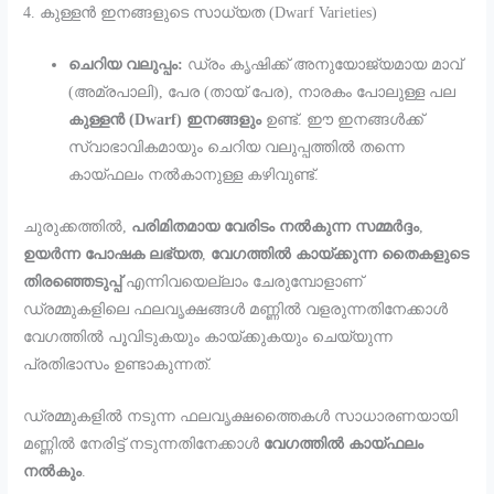
4. കുള്ളൻ ഇനങ്ങളുടെ സാധ്യത (Dwarf Varieties)
ചെറിയ വലുപ്പം:
ഡ്രം കൃഷിക്ക് അനുയോജ്യമായ മാവ്
(അമ്രപാലി), പേര (തായ് പേര), നാരകം പോലുള്ള പല
കുള്ളൻ (Dwarf) ഇനങ്ങളും
ഉണ്ട്. ഈ ഇനങ്ങൾക്ക്
സ്വാഭാവികമായും ചെറിയ വലുപ്പത്തിൽ തന്നെ
കായ്ഫലം നൽകാനുള്ള കഴിവുണ്ട്.
ചുരുക്കത്തിൽ,
പരിമിതമായ വേരിടം നൽകുന്ന സമ്മർദ്ദം
,
ഉയർന്ന പോഷക ലഭ്യത
,
വേഗത്തിൽ കായ്ക്കുന്ന തൈകളുടെ
തിരഞ്ഞെടുപ്പ്
എന്നിവയെല്ലാം ചേരുമ്പോളാണ്
ഡ്രമ്മുകളിലെ ഫലവൃക്ഷങ്ങൾ മണ്ണിൽ വളരുന്നതിനേക്കാൾ
വേഗത്തിൽ പൂവിടുകയും കായ്ക്കുകയും ചെയ്യുന്ന
പ്രതിഭാസം ഉണ്ടാകുന്നത്.
ഡ്രമ്മുകളിൽ നടുന്ന ഫലവൃക്ഷത്തൈകൾ സാധാരണയായി
മണ്ണിൽ നേരിട്ട് നടുന്നതിനേക്കാൾ
വേഗത്തിൽ കായ്ഫലം
നൽകും
.