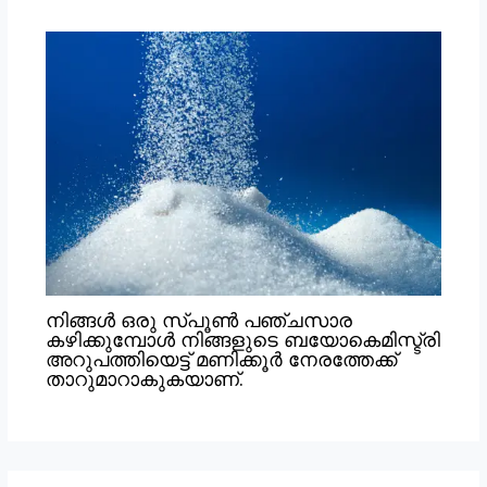
നിങ്ങൾ ഒരു സ്പൂൺ പഞ്ചസാര
കഴിക്കുമ്പോൾ നിങ്ങളുടെ ബയോകെമിസ്ട്രി
അറുപത്തിയെട്ട് മണിക്കൂർ നേരത്തേക്ക്
താറുമാറാകുകയാണ്.