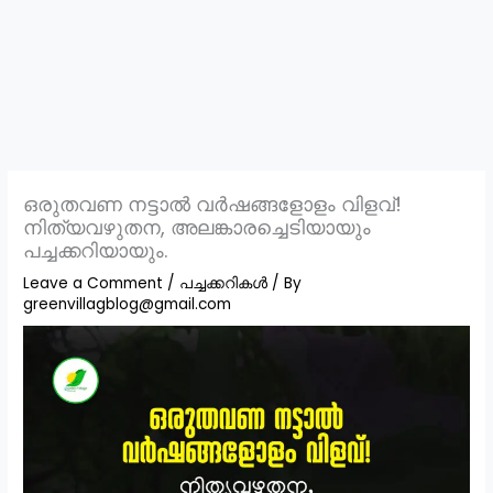
ഒരുതവണ നട്ടാൽ വർഷങ്ങളോളം വിളവ്!
നിത്യവഴുതന, അലങ്കാരച്ചെടിയായും
പച്ചക്കറിയായും.
Leave a Comment
/
പച്ചക്കറികൾ
/ By
greenvillagblog@gmail.com