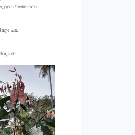
ിലുള്ള വ്യത്യാസം
 മറ്റു പല
ുണ്ട്.!