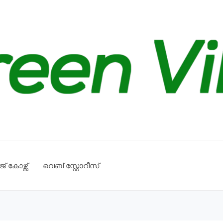
് കോഴ്സ്
വെബ് സ്റ്റോറീസ്