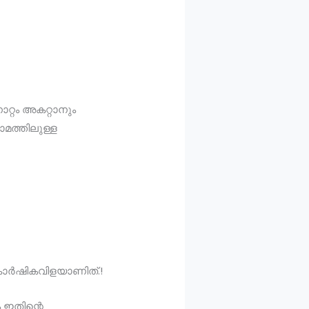
ാറ്റം അകറ്റാനും
ാമത്തിലുള്ള
െ
ാര്‍ഷികവിളയാണിത്.!
 ഇതിന്റെ