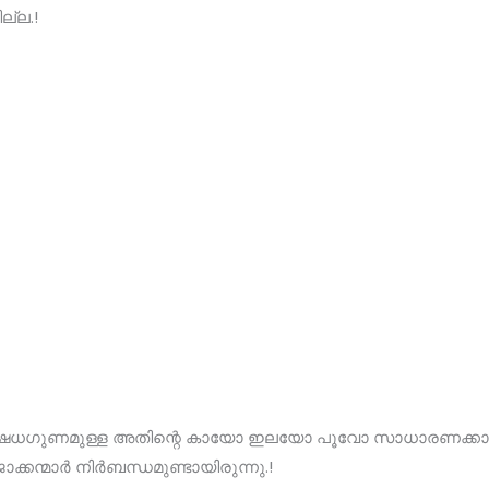
ല്ല.!
ധഗുണമുള്ള അതിന്റെ കായോ ഇലയോ പൂവോ സാധാരണക്കാർക
ക്കന്മാർ നിർബന്ധമുണ്ടായിരുന്നു.!