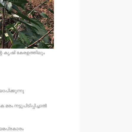
െ കൃഷി കേരളത്തിലും
പിക്കുന്നു
 നട്ടുപിടിപ്പിച്ചാല്‍
ിയമപ്രകാരം