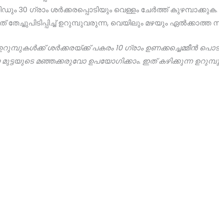
ും 30 ഗ്രാം ശർക്കരപ്പൊടിയും വെള്ളം ചേർത്ത് കുഴമ്പാക്കു
ഇത് തേച്ചുപിടിപ്പിച്ച് ഉറുമ്പുവരുന്ന, വെയിലും മഴയും ഏൽക്കാത്ത 
റുമ്പുകൾക്ക് ശർക്കരയ്ക്ക് പകരം 10 ഗ്രാം ഉണക്കച്ചെമ്മീൻ പൊടി
 മുട്ടയുടെ മഞ്ഞക്കരുവോ ഉപയോഗിക്കാം. ഇത് കഴിക്കുന്ന ഉറുമ