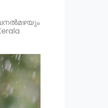
 വേനൽമഴയും
erala