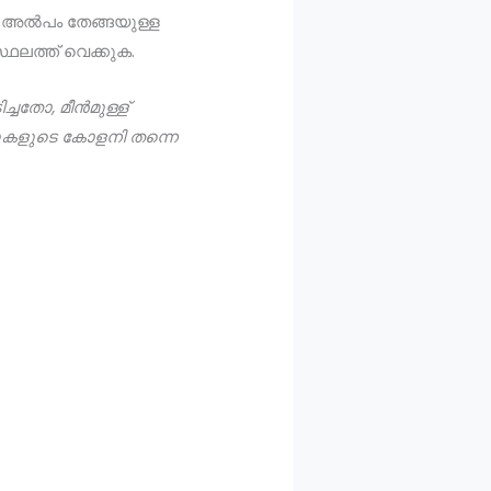
ക. അൽപം തേങ്ങയുള്ള
സ്ഥലത്ത് വെക്കുക.
ച്ചതോ, മീൻമുള്ള്
്പുകളുടെ കോളനി തന്നെ