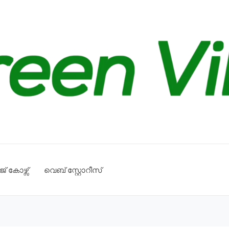
് കോഴ്സ്
വെബ് സ്റ്റോറീസ്