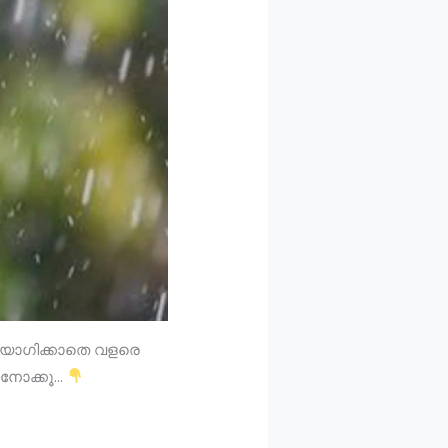
പയോഗിക്കാതെ വളരെ
 നോക്കൂ…