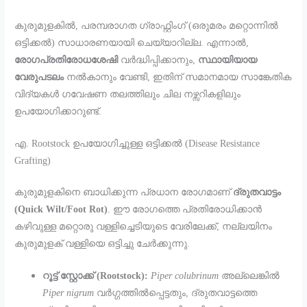
കുരുമുളകിൽ, പരമ്പരാഗത ഗ്രാഫ്റ്റിംഗ് (ഒരുമരം മറ്റൊന്നിൽ
ഒട്ടിക്കൽ) സാധാരണയായി ചെയ്യാറില്ല. എന്നാൽ,
രോഗപ്രതിരോധശേഷി
വർദ്ധിപ്പിക്കാനും,
സ്ഥായിയായ
വേരുപടലം
നൽകാനും വേണ്ടി, ഇതിന് സമാനമായ സാങ്കേതിക
വിദ്യകൾ ഗവേഷണ തലത്തിലും ചില നഴ്സറികളിലും
ഉപയോഗിക്കാറുണ്ട്.
എ. Rootstock ഉപയോഗിച്ചുള്ള ഒട്ടിക്കൽ (Disease Resistance
Grafting)
കുരുമുളകിനെ ബാധിക്കുന്ന പ്രധാന രോഗമാണ്
ദ്രുതവാട്ടം
(Quick Wilt/Foot Rot)
. ഈ രോഗത്തെ പ്രതിരോധിക്കാൻ
കഴിവുള്ള മറ്റൊരു വള്ളിച്ചെടിയുടെ വേരിലേക്ക്, നല്ലയിനം
കുരുമുളക് വള്ളിയെ ഒട്ടിച്ചു ചേർക്കുന്നു.
റൂട്ട് സ്റ്റോക്ക് (Rootstock):
Piper colubrinum
അല്ലെങ്കിൽ
Piper nigrum
വർഗ്ഗത്തിൽപ്പെട്ടതും, ദ്രുതവാട്ടത്തെ