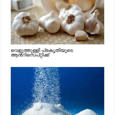
വെളുത്തുള്ളി പ്രകൃതിയുടെ
ആൻറിസെപ്റ്റിക്ക്