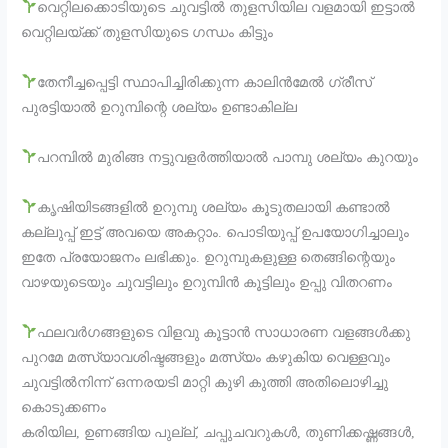
വെറ്റിലക്കൊടിയുടെ ചുവട്ടിൽ തുളസിയില വളമായി ഇട്ടാൽ
വെറ്റിലയ്ക്ക് തുളസിയുടെ ഗന്ധം കിട്ടും
തേനീച്ചപ്പെട്ടി സ്ഥാപിച്ചിരിക്കുന്ന കാലിൻമേൽ ഗ്രീസ്
പുരട്ടിയാൽ ഉറുമ്പിന്റെ ശല്യം ഉണ്ടാകില്ല
പറമ്പിൽ മുരിങ്ങ നട്ടുവളർത്തിയാൽ പാമ്പു ശല്യം കുറയും
കൃഷിയിടങ്ങളിൽ ഉറുമ്പു ശല്യം കൂടുതലായി കണ്ടാൽ
കല്ലുപ്പ് ഇട്ട് അവയെ അകറ്റാം. പൊടിയുപ്പ് ഉപയോഗിച്ചാലും
ഇതേ പ്രയോജനം ലഭിക്കും. ഉറുമ്പുകളുള്ള തെങ്ങിന്റെയും
വാഴയുടെയും ചുവട്ടിലും ഉറുമ്പിൻ കൂട്ടിലും ഉപ്പു വിതറണം
ഫലവർഗങ്ങളുടെ വിളവു കൂട്ടാൻ സാധാരണ വളങ്ങൾക്കു
പുറമേ മത്സ്യാവശിഷ്ടങ്ങളും മത്സ്യം കഴുകിയ വെള്ളവും
ചുവട്ടിൽനിന്ന് ഒന്നരയടി മാറ്റി കുഴി കുത്തി അതിലൊഴിച്ചു
കൊടുക്കണം
കരിയില, ഉണങ്ങിയ പുല്ല്, ചപ്പുചവറുകൾ, തുണിക്കഷ്ണങ്ങൾ,