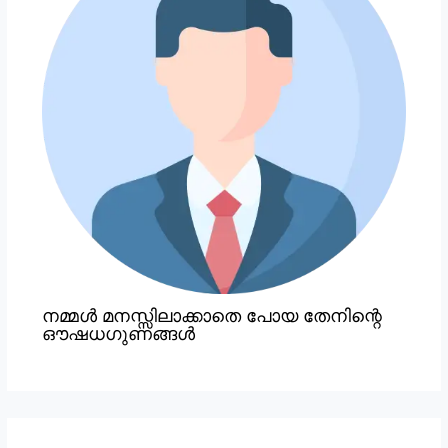
നമ്മൾ മനസ്സിലാക്കാതെ പോയ തേനിന്റെ
ഔഷധഗുണങ്ങൾ