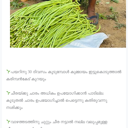
പയറിനു 30 ദിവസം കൂടുമ്പോൾ കുമ്മായം ഇട്ടുകൊടുത്താൽ
കരിമ്പൻകേട് കുറയും
ചീരയ്ക്കു ചാരം അധികം ഉപയോഗിക്കാൻ പാടില്ല.
കൂടുതൽ ചാരം ഉപയോഗിച്ചാൽ പെട്ടെന്നു കതിരുവന്നു
നശിക്കും
വാഴത്തടത്തിനു ചുറ്റും ചീര നട്ടാൽ നല്ല വലുപ്പമുള്ള