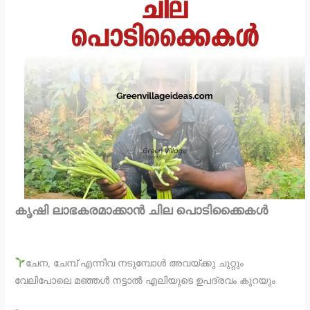
കൃഷി ലാഭകരമാക്കാൻ ചില പൊടിക്കൈകൾ
ചേന, ചേമ്പ് എന്നിവ നടുമ്പോൾ അവയ്ക്കു ചുറ്റും
വേലിപോലെ മഞ്ഞൾ നട്ടാൽ എലിയുടെ ഉപദ്രവം കുറയും