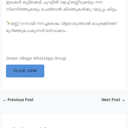
ഇലകൾ കൂട്ടിക്കെട്ടി ചുവട്ടിൽ വളച്ച് മണ്ണിടുകയും നന
നിലനിർത്തുകയും ചെയ്താൽ കിഴങ്ങുകൾക്കു വലുപ്പം കിട്ടും.
മണ്ണ് നന്നായി നനച്ചശേഷം വിളവെടുത്താൽ മധുരക്കിഴങ്ങ്
മുറിഞ്ഞുപോകുന്നത് ഒഴിവാക്കാം…
Green Village WhatsApp Group
CLICK JOIN
←
Previous Post
Next Post
→