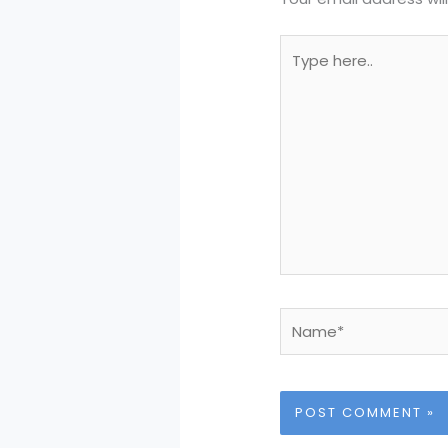
Type
here..
Name*