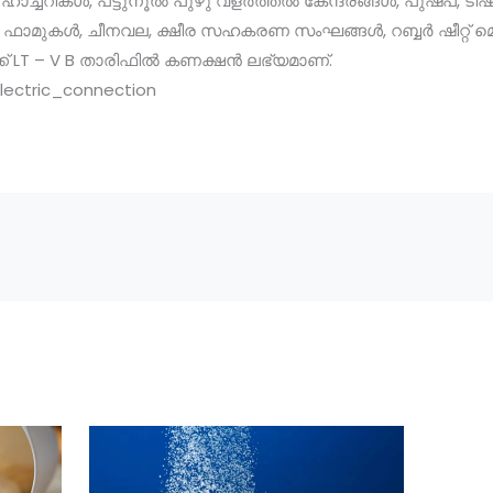
ഹാച്ചറികൾ, പട്ടുനൂൽ പുഴു വളർത്തൽ കേന്ദ്രങ്ങൾ, പുഷ്പ, ടി
യ ഫാമുകൾ, ചീനവല, ക്ഷീര സഹകരണ സംഘങ്ങൾ, റബ്ബർ ഷീറ്റ് 
് LT – V B താരിഫിൽ കണക്ഷൻ ലഭ്യമാണ്.
lectric_connection