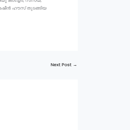
ഷ്യൂ കൾച്ചർ, സസ്യ,
മെഷീൻ ഹൗസ് തുടങ്ങിയ
Next Post
→