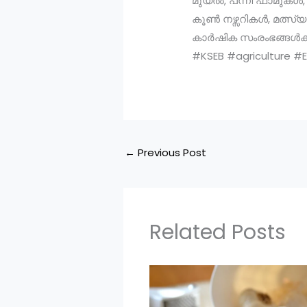
മുയൽ, പന്നി ഫാമുകൾ, 
കൂൺ നഴ്സറികൾ, മത്സ്
കാർഷിക സംരംഭങ്ങൾക്ക
#KSEB #agriculture #E
←
Previous Post
Related Posts