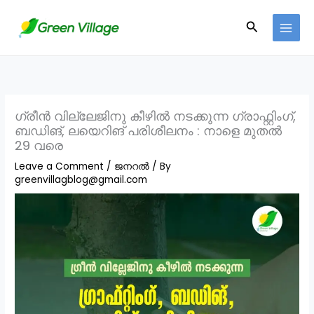
Skip
Search
to
content
ഗ്രീൻ വില്ലേജിനു കീഴിൽ നടക്കുന്ന ഗ്രാഫ്റ്റിംഗ്,
ബഡിങ്, ലയെറിങ് പരിശീലനം : നാളെ മുതൽ
29 വരെ
Leave a Comment
/
ജനറൽ
/ By
greenvillagblog@gmail.com