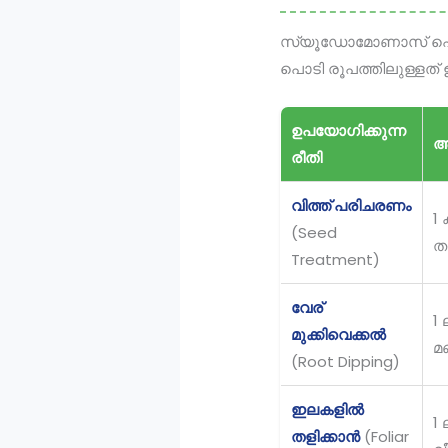
സ്യൂഡോമോണാസ് പൊടി 
പൊടി രൂപത്തിലുള്ളത്
ഉപയോഗിക്കുന്ന
അ
രീതി
വിത്ത് പരിചരണം
1
(Seed
ത
Treatment)
വേര്
1
മുക്കിവെക്കൽ
മണ
(Root Dipping)
ഇലകളിൽ
1
തളിക്കാൻ
(Foliar