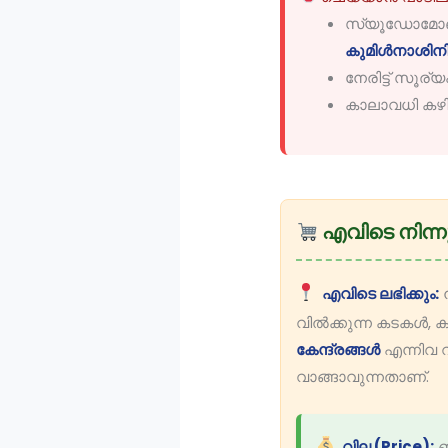
സ്യൂഡോമോണാ
കുമിൾനാശി
നേരിട്ട് സൂര
കാലാവധി കഴിഞ
എവിടെ നിന്ന
എവിടെ ലഭിക്കും:
ന
വിൽക്കുന്ന കടകൾ, 
കേന്ദ്രങ്ങൾ
എന്നിവ 
വാങ്ങാവുന്നതാണ്.
വില (Price):
ബ