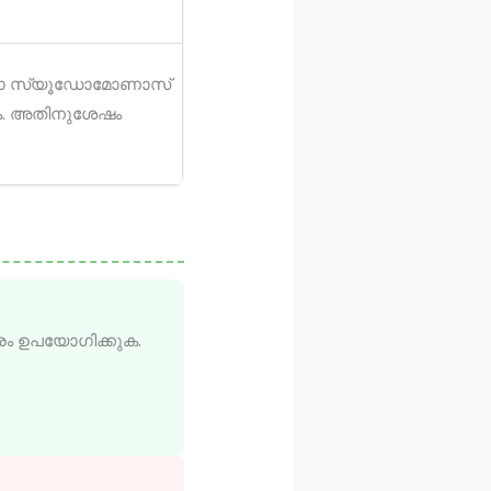
കിലോ സ്യൂഡോമോണാസ്
ുക. അതിനുശേഷം
രം ഉപയോഗിക്കുക.