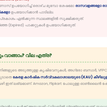
സ് ഉപയോഗിച്ച് ഒരാഴ്ച മുമ്പോ ശേഷമോ
രാസവളങ്ങളോ ര
നികളോ
ഉപയോഗിക്കാൻ പാടില്ല.
്യപ്രകാശം ഏൽക്കുന്ന സ്ഥലങ്ങളിൽ സൂക്ഷിക്കരുത്.
്ഞ (Expired) പാക്കറ്റുകൾ ഉപയോഗിക്കരുത്.
ും വാങ്ങാം? വില എത്ര?
ിങ്ങളുടെ അടുത്തുള്ള കൃഷിഭവനുകൾ, അഗ്രോ ബസാർ, VFPCK ഔ
കൂടാതെ
കേരള കാർഷിക സർവ്വകലാശാലയുടെ (KAU) കീഴിലു
വഴി ഇത് ലഭ്യമാണ്. Amazon, Flipkart പോലുള്ള ഓൺലൈൻ ഷ
്രാൻഡുകൾക്ക് അനുസരിച്ച് വിലയിൽ വ്യത്യാസമുണ്ട്. സ