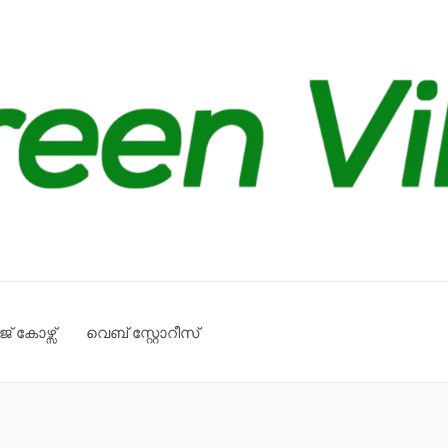
് കോഴ്സ്
വെബ് സ്റ്റോറീസ്