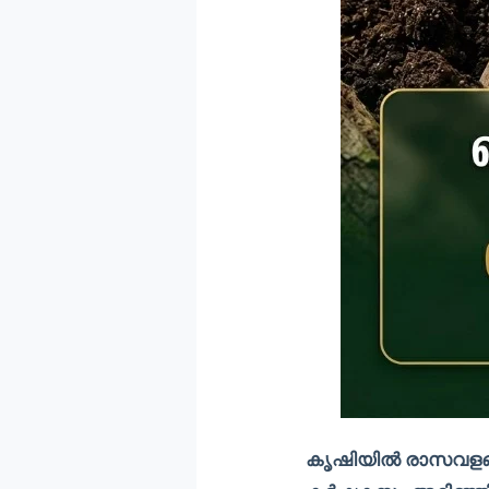
കൃഷിയിൽ രാസവളങ്ങ