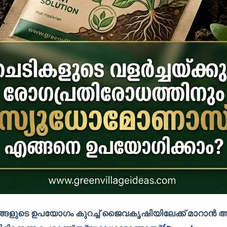
ളുടെ ഉപയോഗം കുറച്ച് ജൈവകൃഷിയിലേക്ക് മാറാൻ ആ