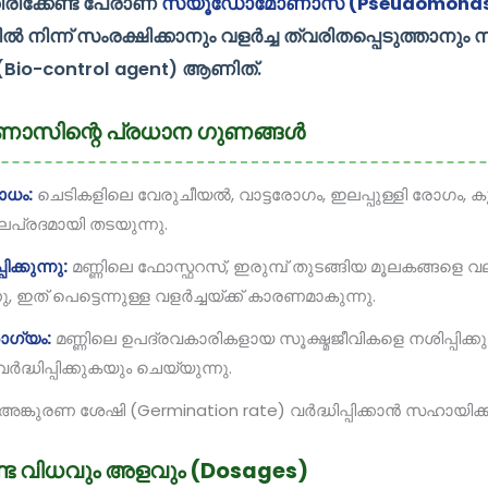
ിക്കേണ്ട പേരാണ്
സ്യൂഡോമോണാസ് (Pseudomonas f
നിന്ന് സംരക്ഷിക്കാനും വളർച്ച ത്വരിതപ്പെടുത്താനും സ
 (Bio-control agent) ആണിത്.
സിന്റെ പ്രധാന ഗുണങ്ങൾ
ധം:
ചെടികളിലെ വേരുചീയൽ, വാട്ടരോഗം, ഇലപ്പുള്ളി രോഗം, 
പ്രദമായി തടയുന്നു.
ിക്കുന്നു:
മണ്ണിലെ ഫോസ്ഫറസ്, ഇരുമ്പ് തുടങ്ങിയ മൂലകങ്ങളെ വ
, ഇത് പെട്ടെന്നുള്ള വളർച്ചയ്ക്ക് കാരണമാകുന്നു.
ോഗ്യം:
മണ്ണിലെ ഉപദ്രവകാരികളായ സൂക്ഷ്മജീവികളെ നശിപ്പിക്കുക
ദ്ധിപ്പിക്കുകയും ചെയ്യുന്നു.
അങ്കുരണ ശേഷി (Germination rate) വർദ്ധിപ്പിക്കാൻ സഹായിക്കു
ട വിധവും അളവും (Dosages)