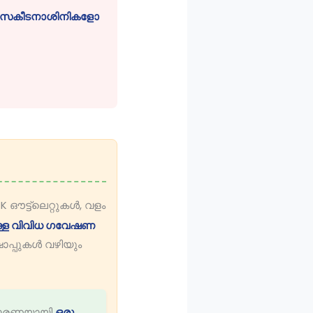
ാസകീടനാശിനികളോ
ട്ട്‌ലെറ്റുകൾ, വളം
ള്ള വിവിധ ഗവേഷണ
ോപ്പുകൾ വഴിയും
ാധാരണയായി
ഒരു