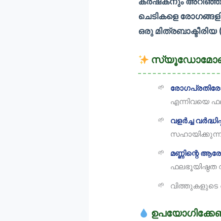
കർഷകനും അറിഞ്ഞിര
ചെടികളെ രോഗങ്ങളിൽ 
ഒരു മിത്രബാക്ടീരിയ
സ്യൂഡോമോണാ
രോഗപ്രതിരോ
എന്നിവയെ ഫല
വളർച്ച വർദ്ധിപ്പ
സഹായിക്കുന്നു
മണ്ണിന്റെ ആര
ഫലഭൂയിഷ്ഠത വർ
വിത്തുകളുടെ 
ഉപയോഗിക്കേണ്