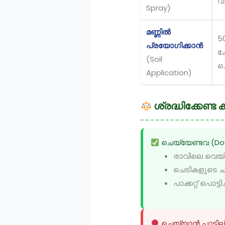
വ
Spray)
മണ്ണിൽ
5
പ്രയോഗിക്കാൻ
ച
(Soil
ച
Application)
ശ്രദ്ധിക്കേണ്ട
ചെയ്യേണ്ടവ (Do
രാവിലെ വെയി
ചെടികളുടെ ചു
പാക്കറ്റ് പൊ
ചെയ്യാൻ പാടില്