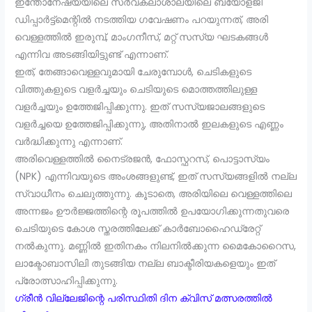
ഇന്തോനേഷ്യയിലെ സർവകലാശാലയിലെ ബയോളജി
ഡിപ്പാർട്ട്‌മെന്റിൽ നടത്തിയ ഗവേഷണം പറയുന്നത്, അരി
വെള്ളത്തിൽ ഇരുമ്പ്, മാംഗനീസ്, മറ്റ് സസ്യ ഘടകങ്ങൾ
എന്നിവ അടങ്ങിയിട്ടുണ്ട് എന്നാണ്.
ഇത്, തേങ്ങാവെള്ളവുമായി ചേരുമ്പോൾ, ചെടികളുടെ
വിത്തുകളുടെ വളർച്ചയും ചെടിയുടെ മൊത്തത്തിലുള്ള
വളർച്ചയും ഉത്തേജിപ്പിക്കുന്നു. ഇത് സസ്യജാലങ്ങളുടെ
വളർച്ചയെ ഉത്തേജിപ്പിക്കുന്നു, അതിനാൽ ഇലകളുടെ എണ്ണം
വർദ്ധിക്കുന്നു എന്നാണ്.
അരിവെള്ളത്തിൽ നൈട്രജൻ, ഫോസ്ഫറസ്, പൊട്ടാസ്യം
(NPK) എന്നിവയുടെ അംശങ്ങളുണ്ട്, ഇത് സസ്യങ്ങളിൽ നല്ല
സ്വാധീനം ചെലുത്തുന്നു. കൂടാതെ, അരിയിലെ വെള്ളത്തിലെ
അന്നജം ഊർജ്ജത്തിന്റെ രൂപത്തിൽ ഉപയോഗിക്കുന്നതുവരെ
ചെടിയുടെ കോശ സ്തരത്തിലേക്ക് കാർബോഹൈഡ്രേറ്റ്
നൽകുന്നു. മണ്ണിൽ ഇതിനകം നിലനിൽക്കുന്ന മൈകോറൈസ,
ലാക്ടോബാസിലി തുടങ്ങിയ നല്ല ബാക്ടീരിയകളെയും ഇത്
പ്രോത്സാഹിപ്പിക്കുന്നു.
ഗ്രീൻ വില്ലേജിന്റെ പരിസ്ഥിതി ദിന ക്വിസ് മത്സരത്തിൽ