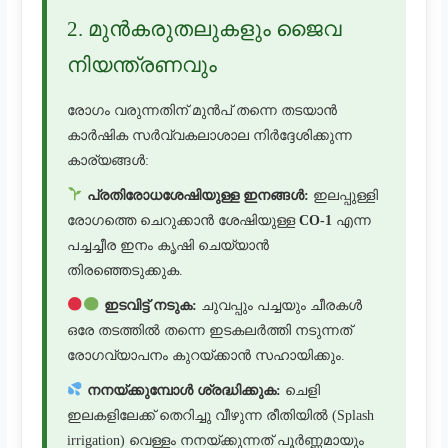
2. മുൻകരുതലുകളും ജൈവ
നിയന്ത്രണവും
രോഗം വരുന്നതിന് മുൻപ് തന്നെ തടയാൻ
കാർഷിക സർവ്വകലാശാല നിർദ്ദേശിക്കുന്ന
കാര്യങ്ങൾ:
പ്രതിരോധശേഷിയുള്ള ഇനങ്ങൾ:
ഇലപ്പുള്ളി
രോഗത്തെ ചെറുക്കാൻ ശേഷിയുള്ള
CO-1
എന്ന
പച്ചച്ചീര ഇനം കൃഷി ചെയ്യാൻ
തിരഞ്ഞെടുക്കുക.
ഇടവിട്ട് നടുക:
ചുവപ്പും പച്ചയും ചീരകൾ
ഒരേ തടത്തിൽ തന്നെ ഇടകലർത്തി നടുന്നത്
രോഗവ്യാപനം കുറയ്ക്കാൻ സഹായിക്കും.
നനയ്ക്കുമ്പോൾ ശ്രദ്ധിക്കുക:
ചെളി
ഇലകളിലേക്ക് തെറിച്ചു വീഴുന്ന രീതിയിൽ (Splash
irrigation) വെള്ളം നനയ്ക്കുന്നത് പൂർണ്ണമായും