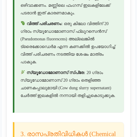
ഒഴിവാക്കണം. മണ്ണിലെ ഫംഗസ് ഇലകളിലേക്ക്
പടരാൻ ഇത് കാരണമാകും.
വിത്ത് പരിചരണം:
ഒരു കിലോ വിത്തിന് 20
ഗ്രാം സ്യൂഡോമോണാസ് ഫ്ലൂറസെൻസ്
(Pseudomonas fluorescens) അല്ലെങ്കിൽ
ട്രൈക്കോഡെർമ എന്ന കണക്കിൽ ഉപയോഗിച്ച്
വിത്ത് പരിചരണം നടത്തിയ ശേഷം മാത്രം
പാകുക.
സ്യൂഡോമോണാസ് സ്പ്രേ:
20 ഗ്രാം
സ്യൂഡോമോണാസ് 20 ഗ്രാം തെളിഞ്ഞ
ചാണകപ്പാലുമായി (Cow dung slurry supernatant)
ചേർത്ത് ഇലകളിൽ നന്നായി തളിച്ചുകൊടുക്കുക.
3. രാസപ്രതിവിധികൾ (Chemical