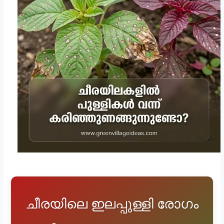
ചീരയിലെ ഇലപ്പുള്ളി രോഗം