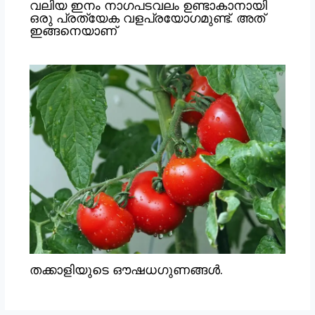
വലിയ ഇനം നാഗപടവലം ഉണ്ടാകാനായി
ഒരു പ്രത്യേക വളപ്രയോഗമുണ്ട്. അത്
ഇങ്ങനെയാണ്
തക്കാളിയുടെ ഔഷധഗുണങ്ങൾ.