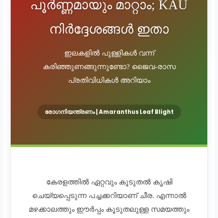
പൂർണ്ണമായും മാറ്റാം; KAU
നിർദ്ദേശങ്ങൾ ഇതാ
ഇലകളിൽ പുള്ളികൾ വന്ന്
കരിഞ്ഞുണങ്ങുന്നുണ്ടോ? ജൈവ-രാസ
പ്രതിവിധികൾ അറിയാം
രോഗനിയന്ത്രണം | Amaranthus Leaf Blight
കേരളത്തിൽ ഏറ്റവും കൂടുതൽ കൃഷി
ചെയ്യപ്പെടുന്ന പച്ചക്കറിയാണ് ചീര. എന്നാൽ
മഴക്കാലത്തും ഈർപ്പം കൂടുതലുള്ള സമയത്തും