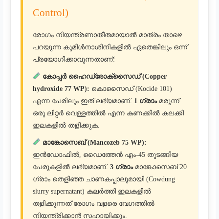
Control)
രോഗം നിയന്ത്രണാതീതമായാൽ മാത്രം താഴെ
പറയുന്ന കുമിൾനാശിനികളിൽ ഏതെങ്കിലും ഒന്ന്
പ്രയോഗിക്കാവുന്നതാണ്:
കോപ്പർ ഹൈഡ്രോക്സൈഡ് (Copper
hydroxide 77 WP):
കൊസൈഡ് (Kocide 101)
എന്ന പേരിലും ഇത് ലഭ്യമാണ്.
1 ഗ്രാം
മരുന്ന്
ഒരു ലിറ്റർ വെള്ളത്തിൽ എന്ന കണക്കിൽ കലക്കി
ഇലകളിൽ തളിക്കുക.
മാങ്കോസെബ് (Mancozeb 75 WP):
ഇൻഡോഫിൽ, ഡൈത്തേൻ എം-45 തുടങ്ങിയ
പേരുകളിൽ ലഭ്യമാണ്.
3 ഗ്രാം
മാങ്കോസെബ് 20
ഗ്രാം തെളിഞ്ഞ ചാണകപ്പാലുമായി (Cowdung
slurry supernatant) കലർത്തി ഇലകളിൽ
തളിക്കുന്നത് രോഗം വളരെ വേഗത്തിൽ
നിയന്ത്രിക്കാൻ സഹായിക്കും.