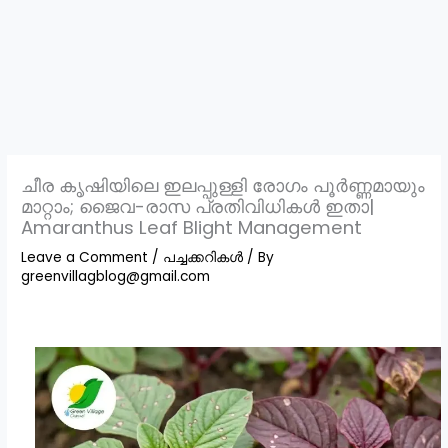
ചീര കൃഷിയിലെ ഇലപ്പുള്ളി രോഗം പൂർണ്ണമായും
മാറ്റാം; ജൈവ-രാസ പ്രതിവിധികൾ ഇതാ|
Amaranthus Leaf Blight Management
Leave a Comment
/
പച്ചക്കറികൾ
/ By
greenvillagblog@gmail.com