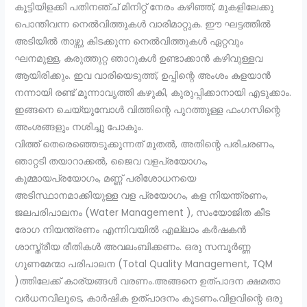
കൂട്ടിയിളക്കി പതിനഞ്ച് മിനിറ്റ് നേരം കഴിഞ്ഞ്, മുകളിലേക്കു
പൊന്തിവന്ന നെൽവിത്തുകൾ വാരിമാറ്റുക. ഈ ഘട്ടത്തിൽ
അടിയിൽ താഴ്ന്നു കിടക്കുന്ന നെൽവിത്തുകൾ ഏറ്റവും
ഘനമുള്ള, കരുത്തുറ്റ ഞാറുകൾ ഉണ്ടാക്കാൻ കഴിവുള്ളവ
ആയിരിക്കും. ഇവ വാരിയെടുത്ത്, ഉപ്പിന്റെ അംശം കളയാൻ
നന്നായി രണ്ട് മൂന്നാവൃത്തി കഴുകി, കുരുപ്പിക്കാനായി എടുക്കാം.
ഇങ്ങനെ ചെയ്യുമ്പോൾ വിത്തിന്റെ പുറത്തുള്ള ഫംഗസിന്റെ
അംശങ്ങളും നശിച്ചു പോകും.
വിത്ത് തെരെഞ്ഞെടുക്കുന്നത് മുതൽ, അതിന്റെ പരിചരണം,
ഞാറ്റടി തയാറാക്കൽ, ജൈവ വളപ്രയോഗം,
കുമ്മായപ്രയോഗം, മണ്ണ് പരിശോധനയെ
അടിസ്ഥാനമാക്കിയുള്ള വള പ്രയോഗം, കള നിയന്ത്രണം,
ജലപരിപാലനം (Water Management ), സംയോജിത കീട
രോഗ നിയന്ത്രണം എന്നിവയിൽ എല്ലാം കർഷകൻ
ശാസ്ത്രീയ രീതികൾ അവലംബിക്കണം. ഒരു സമ്പൂർണ്ണ
ഗുണമേന്മാ പരിപാലന (Total Quality Management, TQM
)ത്തിലേക്ക് കാര്യങ്ങൾ വരണം.അങ്ങനെ ഉത്പാദന ക്ഷമതാ
വർധനവിലൂടെ, കാർഷിക ഉത്പാദനം കൂടണം.വിളവിന്റെ ഒരു