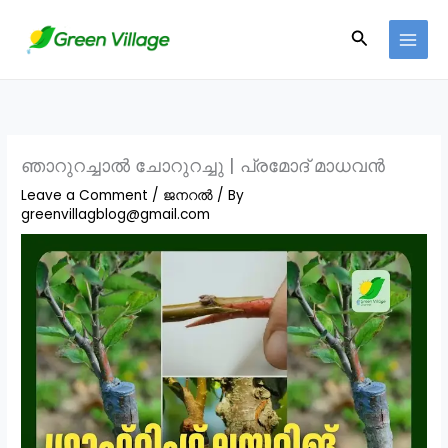
Skip
Search
to
content
ഞാറുറച്ചാൽ ചോറുറച്ചു | പ്രമോദ് മാധവൻ
Leave a Comment
/
ജനറൽ
/ By
greenvillagblog@gmail.com