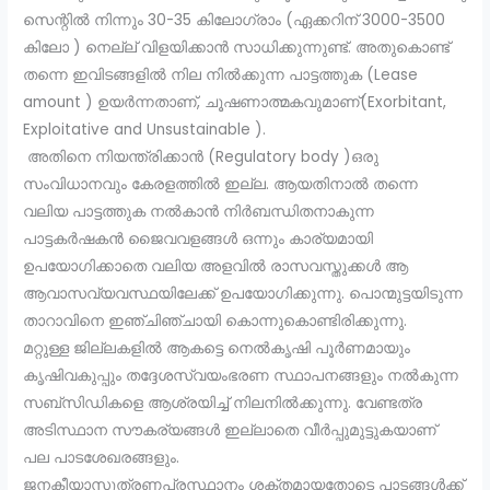
സെന്റിൽ നിന്നും 30-35 കിലോഗ്രാം (ഏക്കറിന് 3000-3500
കിലോ ) നെല്ല് വിളയിക്കാൻ സാധിക്കുന്നുണ്ട്. അതുകൊണ്ട്
തന്നെ ഇവിടങ്ങളിൽ നില നിൽക്കുന്ന പാട്ടത്തുക (Lease
amount ) ഉയർന്നതാണ്, ചൂഷണാത്മകവുമാണ്(Exorbitant,
Exploitative and Unsustainable ).
അതിനെ നിയന്ത്രിക്കാൻ (Regulatory body )ഒരു
സംവിധാനവും കേരളത്തിൽ ഇല്ല. ആയതിനാൽ തന്നെ
വലിയ പാട്ടത്തുക നൽകാൻ നിർബന്ധിതനാകുന്ന
പാട്ടകർഷകൻ ജൈവവളങ്ങൾ ഒന്നും കാര്യമായി
ഉപയോഗിക്കാതെ വലിയ അളവിൽ രാസവസ്തുക്കൾ ആ
ആവാസവ്യവസ്ഥയിലേക്ക് ഉപയോഗിക്കുന്നു. പൊന്മുട്ടയിടുന്ന
താറാവിനെ ഇഞ്ചിഞ്ചായി കൊന്നുകൊണ്ടിരിക്കുന്നു.
മറ്റുള്ള ജില്ലകളിൽ ആകട്ടെ നെൽകൃഷി പൂർണമായും
കൃഷിവകുപ്പും തദ്ദേശസ്വയംഭരണ സ്ഥാപനങ്ങളും നൽകുന്ന
സബ്‌സിഡികളെ ആശ്രയിച്ച് നിലനിൽക്കുന്നു. വേണ്ടത്ര
അടിസ്ഥാന സൗകര്യങ്ങൾ ഇല്ലാതെ വീർപ്പുമുട്ടുകയാണ്
പല പാടശേഖരങ്ങളും.
ജനകീയാസൂത്രണപ്രസ്ഥാനം ശക്തമായതോടെ പാടങ്ങൾക്ക്