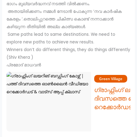
ഭാഗം മൂല്യവർദ്ധനവ് നടത്തി വിൽക്കണം.
അതായിരിക്കണം നമ്മൾ നേടാൻ പോകുന്ന ‘നവ കാർഷിക
കേരളം ‘.തൊലിപ്പുറത്തെ ചികിത്സ കൊണ്ട് നന്നാക്കാൻ
കഴിയുന്ന രീതിയിൽ അല്ല കാര്യങ്ങൾ.
Same paths lead to same destinations. We need to
explore new paths to achieve new results.
Winners don’t do different things, they do things differently
(Shiv Khera )
പ്രമോദ് മാധവൻ
Green Village
ഗ്രാഫ്റ്റിംഗ് ല
ദിവസത്തെ 
റെക്കോർഡട് & 