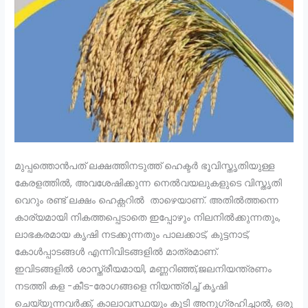
മുപ്പത്തൊൻപത് ലക്ഷത്തിനടുത്ത് ഹെക്ടർ ഭൂവിസ്തൃതിയുള്ള
കേരളത്തിൽ, അവശേഷിക്കുന്ന നെൽവയലുകളുടെ വിസ്തൃതി
വെറും രണ്ട് ലക്ഷം ഹെക്റ്ററിൽ താഴെയാണ്. അതിൽത്തന്നെ
കാര്യമായി നികത്തപ്പെടാതെ ഇപ്പോഴും നിലനിൽക്കുന്നതും,
ലാഭകരമായ കൃഷി നടക്കുന്നതും പാലക്കാട്‌, കുട്ടനാട്,
കോൾപ്പാടങ്ങൾ എന്നിവിടങ്ങളിൽ മാത്രമാണ്.
ഇവിടങ്ങളിൽ ശാസ്ത്രീയമായി, മണ്ണറിഞ്ഞ്,ജലനിയന്ത്രണം
നടത്തി കള -കീട-രോഗങ്ങളെ നിയന്ത്രിച്ച് കൃഷി
ചെയ്യുന്നവർക്ക്, കാലാവസ്ഥയും കൂടി അനുഗ്രഹിച്ചാൽ, ഒരു