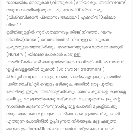
നാലായിരം ഞാറുകൾ (വിത്തുകൾ )മതിയാകും. അതിന് വേണ്ടി
വരുന്ന വിത്തിന്റെ തൂക്കം ഏകദേശം 100ഗ്രാം വരും
(വിശ്വസിക്കാൻ പ്രയാസം അല്ലേ?).ഏക്കറിന് 10കിലോ
വിത്ത്!!!
ഉമിയ്ക്കുള്ളിൽ നൂറ് ശതമാനവും തിങ്ങിനിറഞ്ഞ് , ഘനം
തിങ്ങിയ(dense ) നെൽവിത്തിൽ നിന്നുള്ള ഞാറുകൾ
കരുത്തുള്ളവയായിരിക്കും. അങ്ങനെയുള്ളവ മാത്രമേ ഞാറ്റടി
(Nursery ) യിലേക്ക് പോകാൻ പാടുള്ളൂ.
അതിന് കർഷകർ അനുവർത്തിക്കേണ്ട വിത്ത് പരിചരണമാണ്
‘ഉപ്പ് വെള്ളത്തിൽ മുക്കൽ’ (Salt water treatment ).
40ലിറ്റർ വെള്ളം കൊള്ളുന്ന ഒരു പാത്രം എടുക്കുക, അതിൽ
പതിനഞ്ച് ലിറ്റർ വെള്ളം ഒഴിക്കുക. അതിൽ ഒരു പുതിയ
കോഴിമുട്ട ഇടുക. അത്‌ താഴ്ന്ന് കിടക്കും. ശേഷം കുറേശ്ശേ, കുറേശ്ശേ
കല്ലുപ്പ് വെള്ളത്തിലേക്കു ഇട്ട് ഇളക്കി കൊടുക്കണം. ഉപ്പിന്റെ
സാന്ദ്രത കൂടുന്നതിനനുസരിച്ച് മുട്ട പൊങ്ങി മുകളിലേക്കു
വരും. അങ്ങനെ മുട്ടയുടെ കാൽഭാഗം വെള്ളത്തിന്‌ മുകളിൽ
എത്തുന്ന പോയിന്റിൽ ഉപ്പിടുന്നത് നിർത്തുക. മുട്ട എടുത്ത്
മാറ്റുക. ഇതിലേക്ക് 15 കിലോ നെൽവിത്ത് ഇടുക. നന്നായി