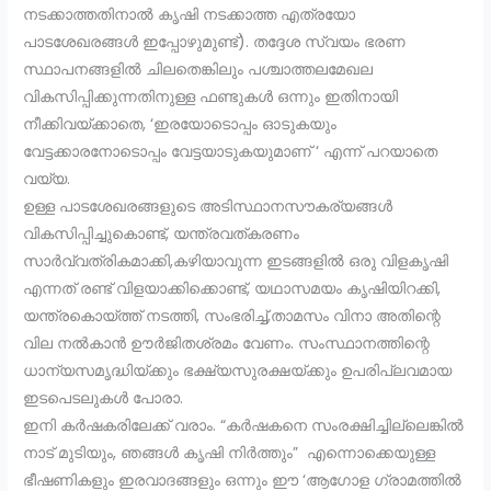
നടക്കാത്തതിനാൽ കൃഷി നടക്കാത്ത എത്രയോ
പാടശേഖരങ്ങൾ ഇപ്പോഴുമുണ്ട്). തദ്ദേശ സ്വയം ഭരണ
സ്ഥാപനങ്ങളിൽ ചിലതെങ്കിലും പശ്ചാത്തലമേഖല
വികസിപ്പിക്കുന്നതിനുള്ള ഫണ്ടുകൾ ഒന്നും ഇതിനായി
നീക്കിവയ്ക്കാതെ, ‘ഇരയോടൊപ്പം ഓടുകയും
വേട്ടക്കാരനോടൊപ്പം വേട്ടയാടുകയുമാണ് ‘ എന്ന് പറയാതെ
വയ്യ.
ഉള്ള പാടശേഖരങ്ങളുടെ അടിസ്ഥാനസൗകര്യങ്ങൾ
വികസിപ്പിച്ചുകൊണ്ട്, യന്ത്രവത്കരണം
സാർവ്വത്രികമാക്കി,കഴിയാവുന്ന ഇടങ്ങളിൽ ഒരു വിളകൃഷി
എന്നത് രണ്ട് വിളയാക്കിക്കൊണ്ട്, യഥാസമയം കൃഷിയിറക്കി,
യന്ത്രകൊയ്ത്ത് നടത്തി, സംഭരിച്ച്,താമസം വിനാ അതിന്റെ
വില നൽകാൻ ഊർജിതശ്രമം വേണം. സംസ്ഥാനത്തിന്റെ
ധാന്യസമൃദ്ധിയ്ക്കും ഭക്ഷ്യസുരക്ഷയ്ക്കും ഉപരിപ്ലവമായ
ഇടപെടലുകൾ പോരാ.
ഇനി കർഷകരിലേക്ക് വരാം. “കർഷകനെ സംരക്ഷിച്ചില്ലെങ്കിൽ
നാട് മുടിയും, ഞങ്ങൾ കൃഷി നിർത്തും” എന്നൊക്കെയുള്ള
ഭീഷണികളും ഇരവാദങ്ങളും ഒന്നും ഈ ‘ആഗോള ഗ്രാമത്തിൽ