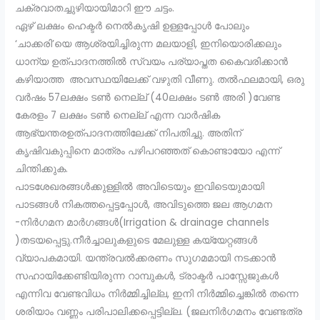
ചക്രവാതച്ചുഴിയായിമാറി ഈ ചട്ടം.
ഏഴ് ലക്ഷം ഹെക്ടർ നെൽകൃഷി ഉള്ളപ്പോൾ പോലും
‘ചാക്കരി’യെ ആശ്രയിച്ചിരുന്ന മലയാളി, ഇനിയൊരിക്കലും
ധാന്യ ഉത്പാദനത്തിൽ സ്വയം പര്യാപ്തത കൈവരിക്കാൻ
കഴിയാത്ത അവസ്ഥയിലേക്ക് വഴുതി വീണു. തൽഫലമായി, ഒരു
വർഷം 57ലക്ഷം ടൺ നെല്ല് (40ലക്ഷം ടൺ അരി )വേണ്ട
കേരളം 7 ലക്ഷം ടൺ നെല്ല് എന്ന വാർഷിക
ആഭ്യന്തരഉത്പാദനത്തിലേക്ക് നിപതിച്ചു. അതിന്
കൃഷിവകുപ്പിനെ മാത്രം പഴിപറഞ്ഞത് കൊണ്ടായോ എന്ന്
ചിന്തിക്കുക.
പാടശേഖരങ്ങൾക്കുള്ളിൽ അവിടെയും ഇവിടെയുമായി
പാടങ്ങൾ നികത്തപ്പെട്ടപ്പോൾ, അവിടുത്തെ ജല ആഗമന
-നിർഗമന മാർഗങ്ങൾ(Irrigation & drainage channels
)തടയപ്പെട്ടു.നീർച്ചാലുകളുടെ മേലുള്ള കയ്യേറ്റങ്ങൾ
വ്യാപകമായി. യന്ത്രവൽക്കരണം സുഗമമായി നടക്കാൻ
സഹായിക്കേണ്ടിയിരുന്ന റാമ്പുകൾ, ട്രാക്ടർ പാസ്സേജുകൾ
എന്നിവ വേണ്ടവിധം നിർമ്മിച്ചില്ല, ഇനി നിർമ്മിച്ചെങ്കിൽ തന്നെ
ശരിയാം വണ്ണം പരിപാലിക്കപ്പെട്ടില്ല. (ജലനിർഗമനം വേണ്ടത്ര