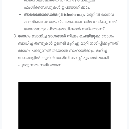
ഓക്സിക്ലോറൈഡ് (0.3%) പോലുള്ള
ഫംഗിസൈഡുകൾ ഉപയോഗിക്കാം.
ട്രൈക്കോഡെർമ (Trichoderma):
മണ്ണിൽ ജൈവ
ഫംഗിസൈഡായ ട്രൈക്കോഡെർമ ചേർക്കുന്നത്
രോഗങ്ങളെ പ്രതിരോധിക്കാൻ നല്ലതാണ്.
രോഗം ബാധിച്ച ഭാഗങ്ങൾ നീക്കം ചെയ്യുക:
രോഗം
ബാധിച്ച തണ്ടുകൾ ഉടനടി മുറിച്ചു മാറ്റി നശിപ്പിക്കുന്നത്
രോഗം പടരുന്നത് തടയാൻ സഹായിക്കും. മുറിച്ച
ഭാഗങ്ങളിൽ കുമിൾനാശിനി പേസ്റ്റ് രൂപത്തിലാക്കി
പുരട്ടുന്നത് നല്ലതാണ്.