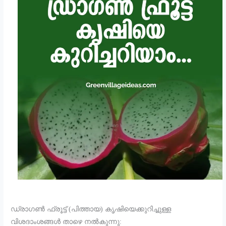
ഡ്രാഗൺ ഫ്രൂട്ട് (പിത്തായ) കൃഷിയെക്കുറിച്ചുള്ള
വിശദാംശങ്ങൾ താഴെ നൽകുന്നു: