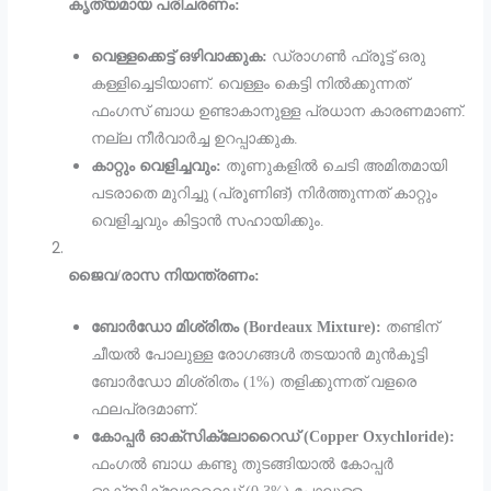
കൃത്യമായ പരിചരണം:
വെള്ളക്കെട്ട് ഒഴിവാക്കുക:
ഡ്രാഗൺ ഫ്രൂട്ട് ഒരു
കള്ളിച്ചെടിയാണ്. വെള്ളം കെട്ടി നിൽക്കുന്നത്
ഫംഗസ് ബാധ ഉണ്ടാകാനുള്ള പ്രധാന കാരണമാണ്.
നല്ല നീർവാർച്ച ഉറപ്പാക്കുക.
കാറ്റും വെളിച്ചവും:
തൂണുകളിൽ ചെടി അമിതമായി
പടരാതെ മുറിച്ചു (പ്രൂണിങ്) നിർത്തുന്നത് കാറ്റും
വെളിച്ചവും കിട്ടാൻ സഹായിക്കും.
ജൈവ/രാസ നിയന്ത്രണം:
ബോർഡോ മിശ്രിതം (Bordeaux Mixture):
തണ്ടിന്
ചീയൽ പോലുള്ള രോഗങ്ങൾ തടയാൻ മുൻകൂട്ടി
ബോർഡോ മിശ്രിതം (1%) തളിക്കുന്നത് വളരെ
ഫലപ്രദമാണ്.
കോപ്പർ ഓക്സിക്ലോറൈഡ് (Copper Oxychloride):
ഫംഗൽ ബാധ കണ്ടു തുടങ്ങിയാൽ കോപ്പർ