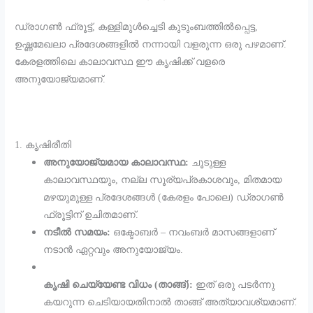
​ഡ്രാഗൺ ഫ്രൂട്ട്, കള്ളിമുൾച്ചെടി കുടുംബത്തിൽപ്പെട്ട,
ഉഷ്ണമേഖലാ പ്രദേശങ്ങളിൽ നന്നായി വളരുന്ന ഒരു പഴമാണ്.
കേരളത്തിലെ കാലാവസ്ഥ ഈ കൃഷിക്ക് വളരെ
അനുയോജ്യമാണ്.
​1. കൃഷിരീതി
അനുയോജ്യമായ കാലാവസ്ഥ:
ചൂടുള്ള
കാലാവസ്ഥയും, നല്ല സൂര്യപ്രകാശവും, മിതമായ
മഴയുമുള്ള പ്രദേശങ്ങൾ (കേരളം പോലെ) ഡ്രാഗൺ
ഫ്രൂട്ടിന് ഉചിതമാണ്.
നടീൽ സമയം:
ഒക്ടോബർ – നവംബർ മാസങ്ങളാണ്
നടാൻ ഏറ്റവും അനുയോജ്യം.
കൃഷി ചെയ്യേണ്ട വിധം (താങ്ങ്):
ഇത് ഒരു പടർന്നു
കയറുന്ന ചെടിയായതിനാൽ താങ്ങ് അത്യാവശ്യമാണ്.