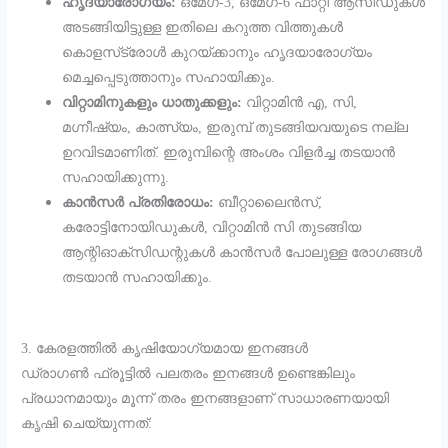
ഹൃദയാരോഗ്യം:
ഒമേഗ-3, ഒമേഗ-6 ഫാറ്റി ആസിഡുകൾ
അടങ്ങിയിട്ടുള്ള ഇതിലെ കറുത്ത വിത്തുകൾ
കൊളസ്‌ട്രോൾ കുറയ്ക്കാനും ഹൃദയാരോഗ്യം
മെച്ചപ്പെടുത്താനും സഹായിക്കും.
വിറ്റാമിനുകളും ധാതുക്കളും:
വിറ്റാമിൻ എ, സി,
മഗ്നീഷ്യം, കാത്സ്യം, ഇരുമ്പ് തുടങ്ങിയവയുടെ നല്ല
ഉറവിടമാണിത്. ഇരുമ്പിന്റെ അംശം വിളർച്ച തടയാൻ
സഹായിക്കുന്നു.
കാൻസർ പ്രതിരോധം:
ബീറ്റാലൈൻസ്,
കരോട്ടിനോയിഡുകൾ, വിറ്റാമിൻ സി തുടങ്ങിയ
ആന്റിഓക്‌സിഡന്റുകൾ കാൻസർ പോലുള്ള രോഗങ്ങൾ
തടയാൻ സഹായിക്കും.
​3. കേരളത്തിൽ കൃഷിയോഗ്യമായ ഇനങ്ങൾ
​ഡ്രാഗൺ ഫ്രൂട്ടിൽ പലതരം ഇനങ്ങൾ ഉണ്ടെങ്കിലും
പ്രധാനമായും മൂന്ന് തരം ഇനങ്ങളാണ് സാധാരണയായി
കൃഷി ചെയ്യുന്നത്: