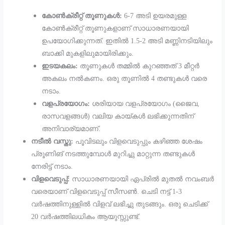
കോൺക്രീറ്റ് തൂണുകൾ:
6-7 അടി ഉയരമുള്ള
കോൺക്രീറ്റ് തൂണുകളാണ് സാധാരണയായി
ഉപയോഗിക്കുന്നത്. ഇതിൽ 1.5-2 അടി മണ്ണിനടിയിലും
ബാക്കി മുകളിലുമായിരിക്കും.
ഇടയകലം:
തൂണുകൾ തമ്മിൽ കുറഞ്ഞത് 3 മീറ്റർ
അകലം നൽകണം. ഒരു തൂണിൽ 4 തണ്ടുകൾ വരെ
നടാം.
വളപ്രയോഗം:
ശരിയായ വളപ്രയോഗം (ജൈവ,
രാസവളങ്ങൾ) വലിയ കായ്കൾ ലഭിക്കുന്നതിന്
അനിവാര്യമാണ്.
നടീൽ വസ്തു:
പൂവിടലും വിളവെടുപ്പും കഴിഞ്ഞ ശേഷം
പ്രൂണിങ് നടത്തുമ്പോൾ മുറിച്ചു മാറ്റുന്ന തണ്ടുകൾ
നേരിട്ട് നടാം.
വിളവെടുപ്പ്:
സാധാരണയായി ഏപ്രിൽ മുതൽ നവംബർ
വരെയാണ് വിളവെടുപ്പ് സീസൺ. ചെടി നട്ട് 1-3
വർഷത്തിനുള്ളിൽ വിളവ് ലഭിച്ചു തുടങ്ങും. ഒരു ചെടിക്ക്
20 വർഷത്തിലധികം ആയുസ്സുണ്ട്.