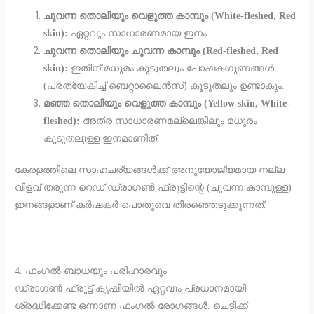
ചുവന്ന തൊലിയും വെളുത്ത കാമ്പും (White-fleshed, Red
skin):
ഏറ്റവും സാധാരണമായ ഇനം.
ചുവന്ന തൊലിയും ചുവന്ന കാമ്പും (Red-fleshed, Red
skin):
ഇതിന് മധുരം കൂടുതലും പോഷകഗുണങ്ങൾ
(പ്രത്യേകിച്ച് ബെറ്റാലൈൻസ്) കൂടുതലും ഉണ്ടാകും.
മഞ്ഞ തൊലിയും വെളുത്ത കാമ്പും (Yellow skin, White-
fleshed):
അത്ര സാധാരണമല്ലെങ്കിലും മധുരം
കൂടുതലുള്ള ഇനമാണിത്.
​കേരളത്തിലെ സാഹചര്യങ്ങൾക്ക് അനുയോജ്യമായ നല്ല
വിളവ് തരുന്ന റെഡ് ഡ്രാഗൺ ഫ്രൂട്ടിന്റെ (ചുവന്ന കാമ്പുള്ള)
ഇനങ്ങളാണ് കർഷകർ പൊതുവെ തിരഞ്ഞെടുക്കുന്നത്.
​4. ഫംഗൽ ബാധയും പരിഹാരവും
​ഡ്രാഗൺ ഫ്രൂട്ട് കൃഷിയിൽ ഏറ്റവും പ്രധാനമായി
ശ്രദ്ധിക്കേണ്ട ഒന്നാണ് ഫംഗൽ രോഗങ്ങൾ. ചെടിക്ക്