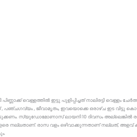
പിണ്ണാക്ക് വെള്ളത്തില്‍ ഇട്ടു പുളിപ്പിച്ചത് നാലിരട്ടി വെള്ളം ചേര്‍ത്
പഞ്ചഗവ്യം , ജീവാമൃതം, ഇവയൊക്കെ ഒരാഴ്ച ഇട വിട്ടു കൊടുക്
ടുക്കണം. സ്യുഡോമോണാസ് ലായനി 10 ദിവസം അല്ലെങ്കില്‍ രണ്
് വളരെ നല്ലതാണ്. രാസ വളം ഒഴിവാക്കുന്നതാണ് നല്ലത്, അളവ് ക
ം.