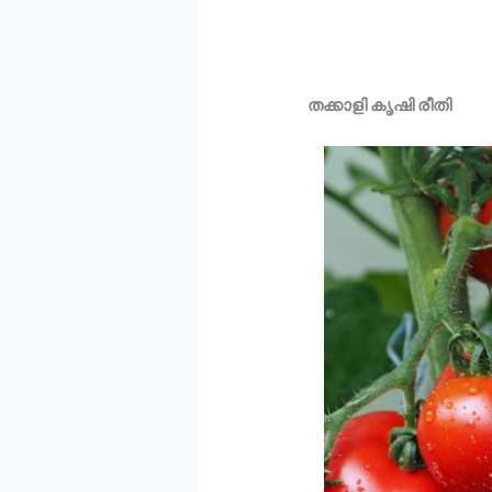
തക്കാളി കൃഷി രീതി