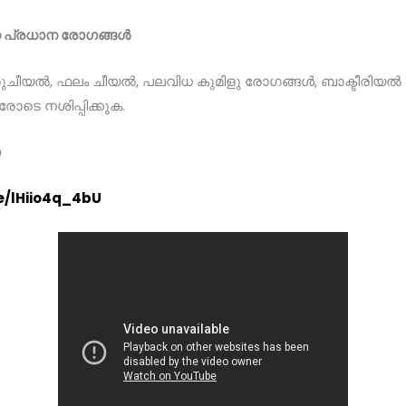
്ന പ്രധാന രോഗങ്ങൾ
ുചീയൽ, ഫലം ചീയൽ, പലവിധ കുമിളു രോഗങ്ങൾ, ബാക്ടീരിയൽ വാ
േരോടെ നശിപ്പിക്കുക.
ോ
e/lHiio4q_4bU