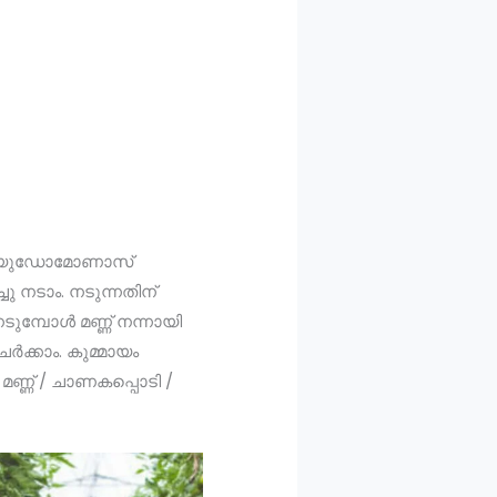
ള്ള സ്യുഡോമോണാസ്
ു നടാം. നടുന്നതിന്
ുമ്പോള്‍ മണ്ണ് നന്നായി
്‍ക്കാം. കുമ്മായം
‍ മണ്ണ് / ചാണകപ്പൊടി /