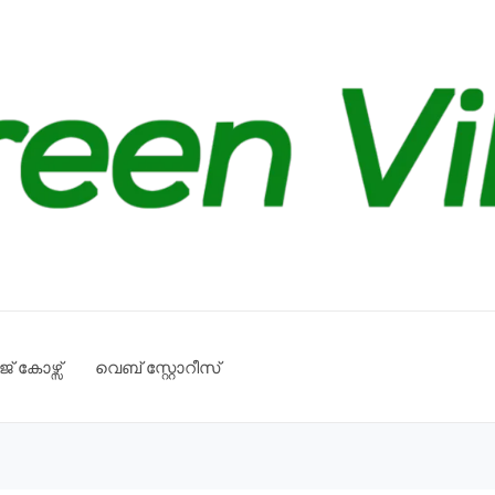
് കോഴ്സ്
വെബ് സ്റ്റോറീസ്