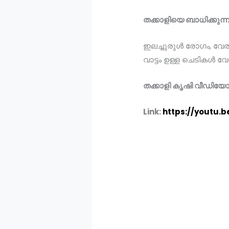
തക്കാളിയെ ബാധിക്കുന
ഇലച്ചുരുൾ രോഗം, വേര
വാട്ടം ഉള്ള ചെടികള്‍ വ
തക്കാളി കൃഷി വീഡിയ
Link:
https://youtu.b