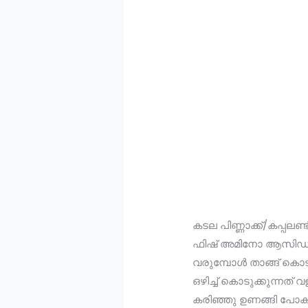
കടല പിണ്ണാക്ക്/കപ്പലണ്ടി 
ഫിഷ്‌ അമിനോ ആസിഡ് , 
വരുമ്പോള്‍ താങ്ങ് കൊ
ഒഴിച്ച് കൊടുക്കുന്നത
കരിഞ്ഞു ഉണങ്ങി പോകു