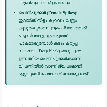
ആൺപൂക്കൾക്ക് ഉണ്ടാവുക.
പെൺപൂക്കൾ (Female Spikes):
ഇവയ്ക്ക് നീളം കുറവും വണ്ണം
കൂടുതലുമാണ്. ഇളം പ്രായത്തിൽ
പച്ച നിറമുള്ള ഇവ മൂത്ത്
പാകമാകുമ്പോൾ കടും കറുപ്പ്
നിറമായി (Deep black) മാറും. ഈ
ഉണങ്ങിയ പെൺപൂക്കൾക്കാണ്
വിപണിയിൽ വാണിജ്യപരമായി
ഏറ്റവുമധികം ആവശ്യക്കാരുള്ളത്.