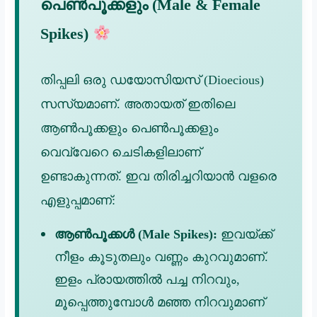
പെൺപൂക്കളും (Male & Female
Spikes)
തിപ്പലി ഒരു ഡയോസിയസ് (Dioecious)
സസ്യമാണ്. അതായത് ഇതിലെ
ആൺപൂക്കളും പെൺപൂക്കളും
വെവ്വേറെ ചെടികളിലാണ്
ഉണ്ടാകുന്നത്. ഇവ തിരിച്ചറിയാൻ വളരെ
എളുപ്പമാണ്:
ആൺപൂക്കൾ (Male Spikes):
ഇവയ്ക്ക്
നീളം കൂടുതലും വണ്ണം കുറവുമാണ്.
ഇളം പ്രായത്തിൽ പച്ച നിറവും,
മൂപ്പെത്തുമ്പോൾ മഞ്ഞ നിറവുമാണ്