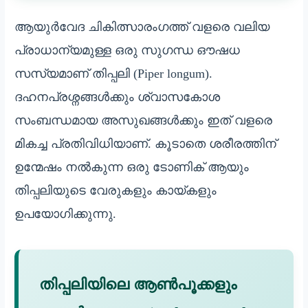
ആയുർവേദ ചികിത്സാരംഗത്ത് വളരെ വലിയ
പ്രാധാന്യമുള്ള ഒരു സുഗന്ധ ഔഷധ
സസ്യമാണ് തിപ്പലി (Piper longum).
ദഹനപ്രശ്നങ്ങൾക്കും ശ്വാസകോശ
സംബന്ധമായ അസുഖങ്ങൾക്കും ഇത് വളരെ
മികച്ച പ്രതിവിധിയാണ്. കൂടാതെ ശരീരത്തിന്
ഉന്മേഷം നൽകുന്ന ഒരു ടോണിക് ആയും
തിപ്പലിയുടെ വേരുകളും കായ്കളും
ഉപയോഗിക്കുന്നു.
തിപ്പലിയിലെ ആൺപൂക്കളും