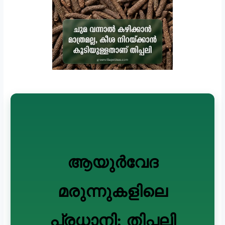
ആയുർവേദ
മരുന്നുകളിലെ
പ്രധാനി: തിപ്പലി