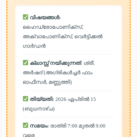
വിഷയങ്ങൾ:
ഹൈഡ്രോപോണിക്സ്,
അക്വാപോണിക്സ്, വെർട്ടിക്കൽ
ഗാർഡൻ
ക്ലാസ്സ് നയിക്കുന്നത്:
ശ്രീ.
അർഷദ് (അഗ്രികൾച്ചർ ഫാം
ഓഫീസർ, മണ്ണുത്തി)
തിയ്യതി:
2026 ഏപ്രിൽ 15
(ബുധനാഴ്ച)
സമയം:
രാത്രി 7:00 മുതൽ 9:00
വരെ