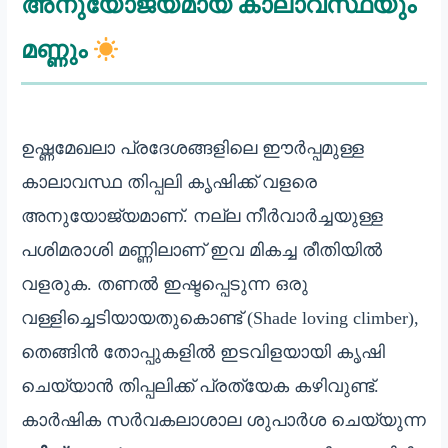
അനുയോജ്യമായ കാലാവസ്ഥയും
മണ്ണും
ഉഷ്ണമേഖലാ പ്രദേശങ്ങളിലെ ഈർപ്പമുള്ള
കാലാവസ്ഥ തിപ്പലി കൃഷിക്ക് വളരെ
അനുയോജ്യമാണ്. നല്ല നീർവാർച്ചയുള്ള
പശിമരാശി മണ്ണിലാണ് ഇവ മികച്ച രീതിയിൽ
വളരുക. തണൽ ഇഷ്ടപ്പെടുന്ന ഒരു
വള്ളിച്ചെടിയായതുകൊണ്ട് (Shade loving climber),
തെങ്ങിൻ തോപ്പുകളിൽ ഇടവിളയായി കൃഷി
ചെയ്യാൻ തിപ്പലിക്ക് പ്രത്യേക കഴിവുണ്ട്.
കാർഷിക സർവകലാശാല ശുപാർശ ചെയ്യുന്ന