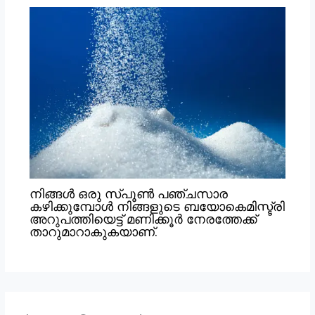
നിങ്ങൾ ഒരു സ്പൂൺ പഞ്ചസാര
കഴിക്കുമ്പോൾ നിങ്ങളുടെ ബയോകെമിസ്ട്രി
അറുപത്തിയെട്ട് മണിക്കൂർ നേരത്തേക്ക്
താറുമാറാകുകയാണ്.