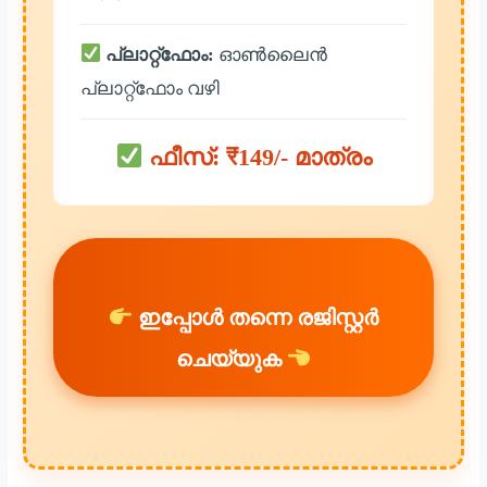
പ്ലാറ്റ്ഫോം:
ഓൺലൈൻ
പ്ലാറ്റ്ഫോം വഴി
ഫീസ്: ₹149/- മാത്രം
ഇപ്പോൾ തന്നെ രജിസ്റ്റർ
ചെയ്യുക