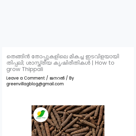
തെങ്ങിൻ തോപ്പുകളിലെ മികച്ച ഇടവിളയായി
തിപ്പലി; ശാസ്ത്രീയ കൃഷിരീതികൾ | How to
grow Thippali
Leave a Comment
/
ജനറൽ
/ By
greenvillagblog@gmail.com