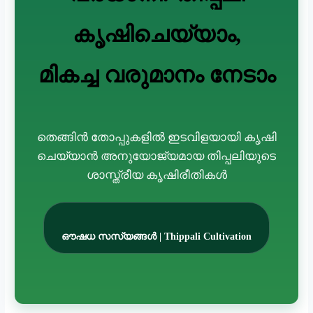
കൃഷിചെയ്യാം,
മികച്ച വരുമാനം നേടാം
തെങ്ങിൻ തോപ്പുകളിൽ ഇടവിളയായി കൃഷി
ചെയ്യാൻ അനുയോജ്യമായ തിപ്പലിയുടെ
ശാസ്ത്രീയ കൃഷിരീതികൾ
ഔഷധ സസ്യങ്ങൾ | Thippali Cultivation