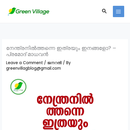
Skip
Search
to
content
നേന്ത്രനിൽത്തന്നെ ഇത്രയും ഇനങ്ങളോ? –
പ്രമോദ് മാധവൻ
Leave a Comment
/
ജനറൽ
/ By
greenvillagblog@gmail.com