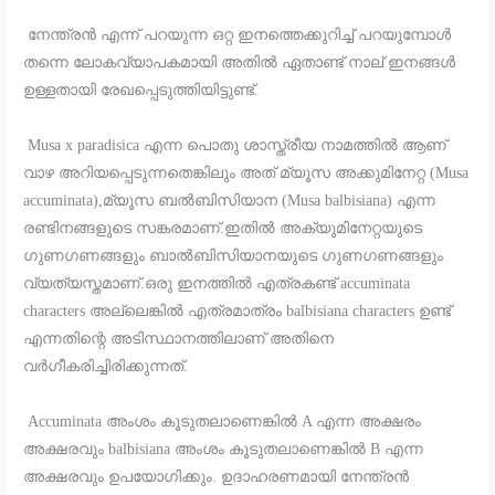
നേന്ത്രൻ എന്ന് പറയുന്ന ഒറ്റ ഇനത്തെക്കുറിച്ച് പറയുമ്പോൾ
തന്നെ ലോകവ്യാപകമായി അതിൽ ഏതാണ്ട് നാല് ഇനങ്ങൾ
ഉള്ളതായി രേഖപ്പെടുത്തിയിട്ടുണ്ട്.
Musa x paradisica എന്ന പൊതു ശാസ്ത്രീയ നാമത്തിൽ ആണ്
വാഴ അറിയപ്പെടുന്നതെങ്കിലും അത് മ്യൂസ അക്കുമിനേറ്റ (Musa
accuminata),മ്യൂസ ബൽബിസിയാന (Musa balbisiana) എന്ന
രണ്ടിനങ്ങളുടെ സങ്കരമാണ്.ഇതിൽ അക്യുമിനേറ്റയുടെ
ഗുണഗണങ്ങളും ബാൽബിസിയാനയുടെ ഗുണഗണങ്ങളും
വ്യത്യസ്തമാണ്.ഒരു ഇനത്തിൽ എത്രകണ്ട് accuminata
characters അല്ലെങ്കിൽ എത്രമാത്രം balbisiana characters ഉണ്ട്
എന്നതിന്റെ അടിസ്ഥാനത്തിലാണ് അതിനെ
വർഗീകരിച്ചിരിക്കുന്നത്.
Accuminata അംശം കൂടുതലാണെങ്കിൽ A എന്ന അക്ഷരം
അക്ഷരവും balbisiana അംശം കൂടുതലാണെങ്കിൽ B എന്ന
അക്ഷരവും ഉപയോഗിക്കും. ഉദാഹരണമായി നേന്ത്രൻ