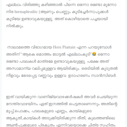
എല്ലാം വിരിഞ്ഞു കഴിഞ്ഞാൽ പിന്നെ ഒന്നോ രണ്ടോ മൂന്നോ
നിര hermaphroditc (ആണും പെണ്ണും കൂടിച്ചേർന്ന)പൂക്കൾ
കൂടിയേ ഉണ്ടാവുകയുള്ളൂ. അത് കൊഴിയാതെ പച്ചയായി
നിൽക്കും.
നാലാമത്തെ വിഭാഗമായ Horn Plantain എന്ന പറയുമ്പോൾ
അതിന് “ആകെ മൊത്തം ടോട്ടൽ എല്ലാംകൂടി”
ഒന്നോ
രണ്ടോ പടലകൾ മാത്രമേ ഉണ്ടാവുകയുള്ളൂ. പക്ഷേ അത്
അസാമാന്യ വലിപ്പമുള്ളവ ആയിരിക്കും. ഒരടിയിൽ കൂടുതൽ
നീളവും ഭേദപ്പെട്ട വണ്ണവും ഉള്ളവ. ഉദാഹരണം സാൻസിബർ.
ഇത് വായിക്കുന്ന വാണിജ്യവാഴക്കർഷകർ അവർ ചെയ്യുന്ന
നേന്ത്രവാഴയിനം ഏത് ഇനത്തിൽ പെട്ടതാണെന്നും അതിന്റെ
മൂപ്പ്,പൊക്കം, പടലകളുടെ എണ്ണം, കായ്കളുടെ
ആകൃതി,കായ്കൾ അടുക്കിയിരിക്കുന്ന രീതി, കുലത്തണ്ടിലെ
ആൺപൂക്കളുടെ പ്രകൃതം എന്നിവയൊക്കെ ചിത്ര സഹിതം