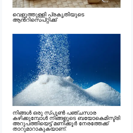
വെളുത്തുള്ളി പ്രകൃതിയുടെ
ആൻറിസെപ്റ്റിക്ക്
നിങ്ങൾ ഒരു സ്പൂൺ പഞ്ചസാര
കഴിക്കുമ്പോൾ നിങ്ങളുടെ ബയോകെമിസ്ട്രി
അറുപത്തിയെട്ട് മണിക്കൂർ നേരത്തേക്ക്
താറുമാറാകുകയാണ്.