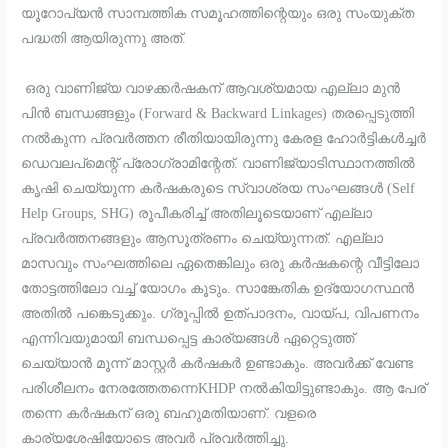
യൂറോപ്യൻ സാമ്പത്തിക സമൂഹത്തിന്റെയും ഒരു സംയുക്ത
പദ്ധതി ആയിരുന്നു അത്.
ഒരു വാണിജ്യ വാഴക്കർഷകന് ആവശ്യമായ എല്ലാ മുൻ
പിൻ ബന്ധങ്ങളും (Forward & Backward Linkages) തരപ്പെടുത്തി
നൽകുന്ന പ്രവർത്തന രീതിയായിരുന്നു കേരള ഹോർട്ടികൾച്ചർ
ഡെവലപ്മെന്റ് പ്രോഗ്രാമിന്റേത്. വാണിജ്യാടിസ്ഥാനത്തിൽ
കൃഷി ചെയ്യുന്ന കർഷകരുടെ സ്വാശ്രയ സംഘങ്ങൾ (Self
Help Groups, SHG) രൂപീകരിച്ച് അതിലൂടെയാണ് എല്ലാ
പ്രവർത്തനങ്ങളും ആസൂത്രണം ചെയ്യുന്നത്. എല്ലാ
മാസവും സംഘത്തിലെ ഏതെങ്കിലും ഒരു കർഷകന്റെ വീട്ടിലോ
തോട്ടത്തിലോ വച്ച് യോഗം കൂടും. സാങ്കേതിക ഉദ്യോഗസ്ഥൻ
അതിൽ പങ്കെടുക്കും. ഗ്രൂപ്പിൽ ഉത്പാദനം, വായ്പ, വിപണനം
എന്നിവയുമായി ബന്ധപ്പെട്ട കാര്യങ്ങൾ ഏറ്റെടുത്ത്
ചെയ്യാൻ മൂന്ന് മാസ്റ്റർ കർഷകർ ഉണ്ടാകും. അവർക്ക് വേണ്ട
പരിശീലനം നേരത്തേതന്നെKHDP നൽകിയിട്ടുണ്ടാകും. ആ പേര്
തന്നെ കർഷകന് ഒരു ബഹുമതിയാണ്. വളരെ
കാര്യശേഷിയോടെ അവർ പ്രവർത്തിച്ചു.