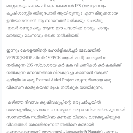
മാറ്റുകയും പകരം പി.കെ. കേശവൻ IFS (അദ്ദേഹവും
കൃഷിശാസ്ത്ര ബിരുദധാരി ആയിരുന്നു ) എന്ന മിടുക്കനായ
ഉദ്യോഗസ്ഥൻ ആ സ്ഥാനത്ത് വരികയും ചെയ്തു.
ഇവർ രണ്ടുപേരും ആണ് ഈ പദ്ധതിക്ക് ഊടും പാവും
മജ്ജയും മാംസവും ഒക്കെ നൽകിയത്.
ഇന്നും കേരളത്തിന്റെ ഹോർട്ടികൾച്ചർ മേഖലയിൽ
VFPCK(KHDP പിന്നീട് VFPCK ആയി മാറി) നേതൃത്വം
നൽകുന്ന 295 സ്വാശ്രയ കർഷക വിപണികൾ കർഷകർക്ക്
നൽകുന്ന സേവനങ്ങൾ വിലകുറച്ചു കാണാൻ നമുക്ക്
കഴിയില്ല.ഒരു External Aided Project സുസ്ഥിരമായ ഒരു
വികസന മാതൃകയ്ക്ക് രൂപം നൽകുക യായിരുന്നു.
കഴിഞ്ഞ ദിവസം കൃഷിവകുപ്പിന്റെ ഒരു ചർച്ചയിൽ
വാഴക്കൃഷിയുടെ ഭാഗം വന്നപ്പോൾ ഒരു ചെറിയ തർക്കമുണ്ടായി.
സാമ്പത്തിക സ്ഥിതിവിവര കണക്ക് വിഭാഗം വാഴക്കൃഷിയുടെ
വിവരങ്ങൾ ശേഖരിക്കുന്നത് അതിനെ രണ്ടായി
കണ്ടുകൊണ്ടാണ്. അതായത്.പ്ലാന്റൈൻ(Plantain) എന്നും