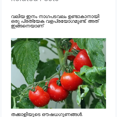
വലിയ ഇനം നാഗപടവലം ഉണ്ടാകാനായി
ഒരു പ്രത്യേക വളപ്രയോഗമുണ്ട്. അത്
ഇങ്ങനെയാണ്
തക്കാളിയുടെ ഔഷധഗുണങ്ങൾ.