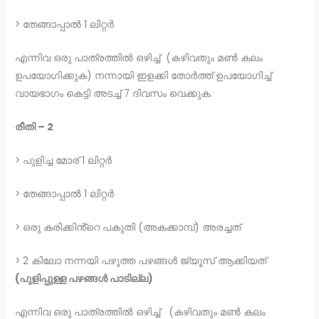
> തേങ്ങാപ്പാൽ 1 ലിറ്റർ
എന്നിവ ഒരു പാത്രത്തിൽ ഒഴിച്ച് (കഴിവതും മൺ കലം
ഉപയോഗിക്കുക) നന്നായി ഇളക്കി തോർത്ത് ഉപയോഗിച്ച്
വായഭാഗം കെട്ടി അടച്ച് 7 ദിവസം വെക്കുക.
രീതി – 2
> പുളിച്ച മോര് 1 ലിറ്റർ
> തേങ്ങാപ്പാൽ 1 ലിറ്റർ
> ഒരു കരിക്കിൻ്റെ പകുതി (അകക്കാമ്പ്) അരച്ചത്
> 2 കിലോ നന്നയി പഴുത്ത പഴങ്ങൾ ജ്യൂസ് ആക്കിയത്
(പുളിപ്പുള്ള പഴങ്ങൾ പാടില്ല)
എന്നിവ ഒരു പാത്രത്തിൽ ഒഴിച്ച് (കഴിവതും മൺ കലം