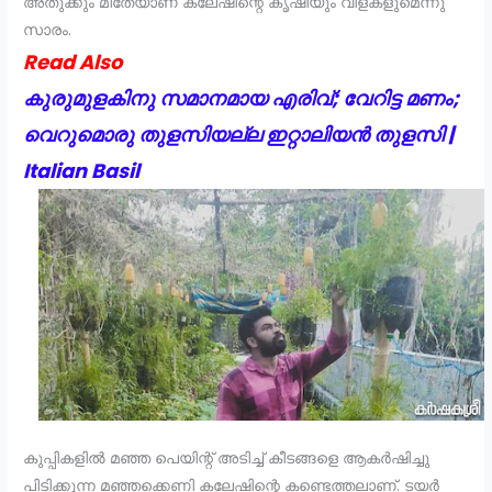
അതുക്കും മീതേയാണ് കലേഷിന്റെ കൃഷിയും വിളകളുമെന്നു
സാരം.
Read Also
കുരുമുളകിനു സമാനമായ എരിവ്; വേറിട്ട മണം;
വെറുമൊരു തുളസിയല്ല ഇറ്റാലിയൻ തുളസി |
Italian Basil
കുപ്പികളിൽ മഞ്ഞ പെയിന്റ് അടിച്ച് കീടങ്ങളെ ആകർഷിച്ചു
പിടിക്കുന്ന മഞ്ഞക്കെണി കലേഷിന്റെ കണ്ടെത്തലാണ്. ടയർ