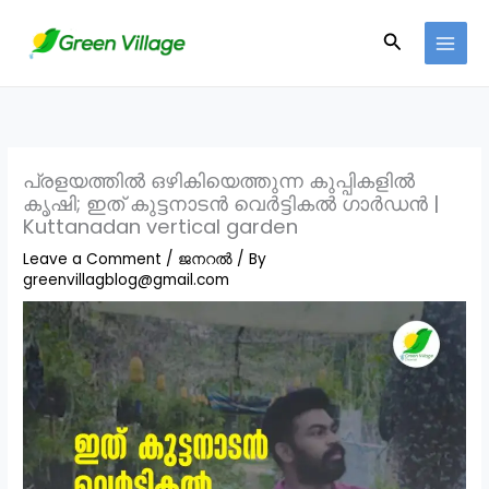
Skip
Search
to
content
പ്രളയത്തിൽ ഒഴികിയെത്തുന്ന കുപ്പികളിൽ
കൃഷി; ഇത് കുട്ടനാടൻ വെർട്ടികൽ ഗാർഡൻ |
Kuttanadan vertical garden
Leave a Comment
/
ജനറൽ
/ By
greenvillagblog@gmail.com