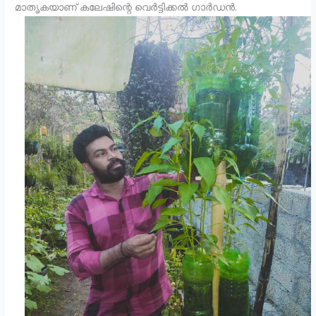
മാതൃകയാണ് കലേഷിന്റെ വെർട്ടിക്കൽ ഗാർഡൻ.