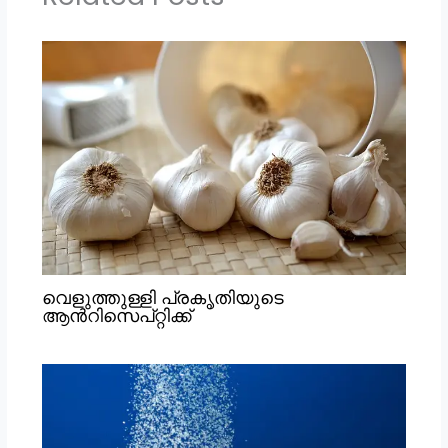
വെളുത്തുള്ളി പ്രകൃതിയുടെ
ആൻറിസെപ്റ്റിക്ക്