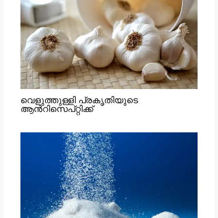
വെളുത്തുള്ളി പ്രകൃതിയുടെ
ആൻറിസെപ്റ്റിക്ക്