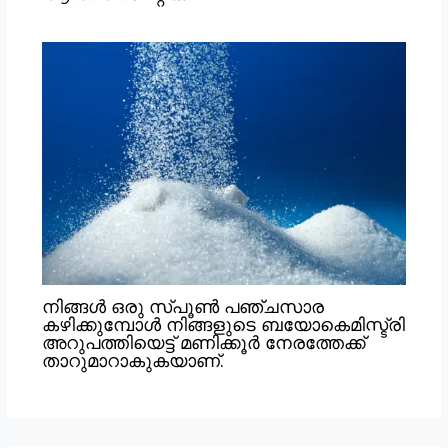
നിങ്ങൾ ഒരു സ്പൂൺ പഞ്ചസാര
കഴിക്കുമ്പോൾ നിങ്ങളുടെ ബയോകെമിസ്ട്രി
അറുപത്തിയെട്ട് മണിക്കൂർ നേരത്തേക്ക്
താറുമാറാകുകയാണ്.