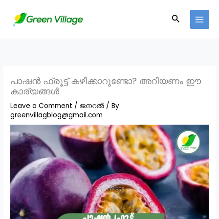
Skip
Search
to
content
പാഷൻ ഫ്രൂട്ട് കഴിക്കാറുണ്ടോ? അറിയണം ഈ
കാര്യങ്ങൾ
Leave a Comment
/
ജനറൽ
/ By
greenvillagblog@gmail.com