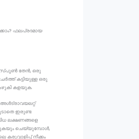
ക്കാം? ഫലപ്രദമായ
 സ്പൂൺ തേൻ, ഒരു
ത്ത് കട്ടിയുള്ള ഒരു
ഞ് കഴുകി കളയുക.
 അൾട്രാവയലറ്റ്
ൂടാതെ ഇരുണ്ട
ിവിധ ലക്ഷണങ്ങളെ
യുകയും ചെയ്യുമ്പോൾ,
 കരുവാളിപ്പ് നീക്കം