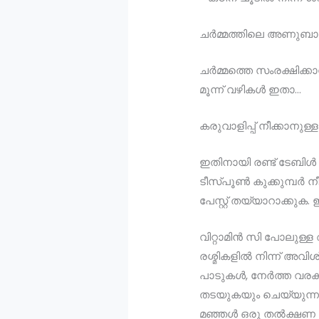
ചർമ്മത്തിലെ അണുബാ
ചർമ്മത്തെ സംരക്ഷിക
മൂന്ന് വഴികൾ ഇതാ…
കരുവാളിപ്പ് നീക്കാനുള്ള
ഇതിനായി രണ്ട് ടേബി
ടീസ്പൂൺ കുക്കുമ്പർ ന
പേസ്റ്റ് തയ്യാറാക്കുക. ഇ
വിറ്റാമിൻ സി പോലുള്
രശ്മികളിൽ നിന്ന് അവ
പാടുകൾ, നേർത്ത വരകൾ
തടയുകയും ചെയ്യുന്ന
മഞ്ഞൾ ഒരു തൽക്ഷണ തിള