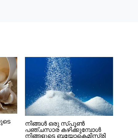
യുടെ
നിങ്ങൾ ഒരു സ്പൂൺ
പഞ്ചസാര കഴിക്കുമ്പോൾ
നിങ്ങളുടെ ബയോകെമിസ്ട്രി