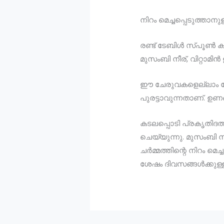
നിറം മെച്ചപ്പെടുത്താനുള
രണ്ട് ടേബിൾ സ്പൂൺ കട
മുസംബി നീര്, വിറ്റാ
ഈ ചേരുവകളെല്ലാം ചേർ
പുരട്ടാവുന്നതാണ്. ഉ
കടലപ്പൊടി പ്രകൃതിദത
ചെയ്യുന്നു. മുസംബി നീ
ചർമ്മത്തിന്റെ നിറം മെ
ശേഷം ദിവസങ്ങൾക്കുള്