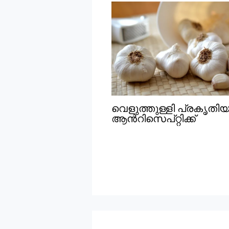
വെളുത്തുള്ളി പ്രകൃതി
ആൻറിസെപ്റ്റിക്ക്