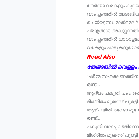
നേർത്ത വരകളും കുറയ്ക
വാഴപ്പഴത്തിൽ അടങ്ങി
ചെയ്യുന്നു. മാത്രമല്ല,
പ്രശ്നങ്ങൾ അകറ്റുന്നത
വാഴപ്പഴത്തിൽ ധാരാളമായ
വരകളും പാടുകളുമൊക്ക
Read Also
തേങ്ങയിൽ വെള്ളം എ
‘ചർമ്മ സംരക്ഷണത്തിനായ
ഒന്ന്…
ആദ്യം പകുതി പഴം, ഒര
മിശ്രിതം മുഖത്ത് പുരട
ആഴ്ചയിൽ രണ്ടോ മൂന്
രണ്ട്…
പകുതി വാഴപ്പഴത്തിനൊ
മിശ്രിതം മുഖത്ത് പുരട