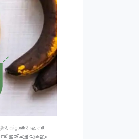
ൻ, വിറ്റാമിൻ എ, ബി,
ണ്ട്. ഇത് ചുളിവുകളും