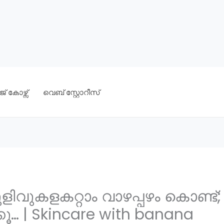
് കോഴ്സ്
വെബ് സ്റ്റോറീസ്
ളിവുകളകറ്റാം വാഴപ്പഴം കൊണ്ട്
ൂ… | Skincare with banana