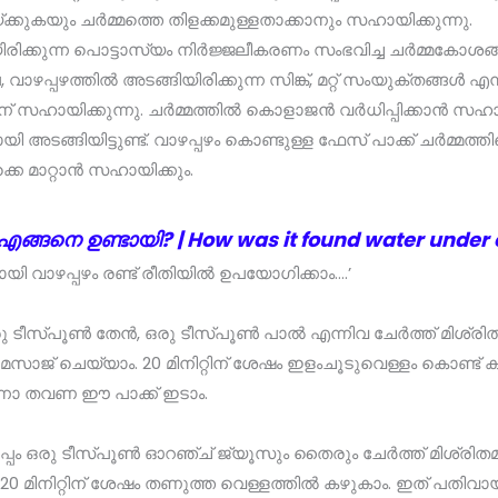
്കുകയും ചർമ്മത്തെ തിളക്കമുള്ളതാക്കാനും സഹായിക്കുന്നു.
യിരിക്കുന്ന പൊട്ടാസ്യം നിർജ്ജലീകരണം സംഭവിച്ച ചർമ്മകോ
 വാഴപ്പഴത്തിൽ അടങ്ങിയിരിക്കുന്ന സിങ്ക്, മറ്റ് സംയുക്തങ്ങൾ എ
ിന് സഹായിക്കുന്നു. ചർമ്മത്തിൽ കൊളാജൻ വർധിപ്പിക്കാൻ സഹായി
ി അടങ്ങിയിട്ടുണ്ട്. വാഴപ്പഴം കൊണ്ടുള്ള ഫേസ് പാക്ക് ചർമ്മത്
െ മാറ്റാൻ സഹായിക്കും.
ങ്ങനെ ഉണ്ടായി? | How was it found water under
ി വാഴപ്പഴം രണ്ട് രീതിയിൽ ഉപയോ​ഗിക്കാം….’
ു ടീസ്പൂൺ തേൻ, ഒരു ടീസ്പൂൺ പാൽ എന്നിവ ചേർത്ത് മിശ്ര
്ടി മസാജ് ചെയ്യാം. 20 മിനിറ്റിന് ശേഷം ഇളംചൂടുവെള്ളം കൊണ്ട
നോ തവണ ഈ പാക്ക് ഇടാം.
പ്പം ഒരു ടീസ്പൂൺ ഓറഞ്ച് ജ്യൂസും തൈരും ചേർത്ത് മിശ്രിത
്ടി 20 മിനിറ്റിന് ശേഷം തണുത്ത വെള്ളത്തിൽ കഴുകാം. ഇത് പതിവാ