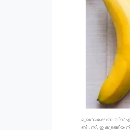
മുഖസംരക്ഷണത്തിന് ഏറ്റ
ബി1, സി, ഇ തുടങ്ങിയ ന