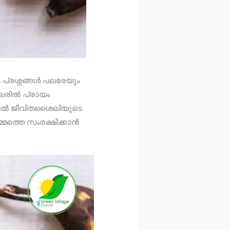
മ പ്രശ്നങ്ങൾ പലരേയും
ിലരിൽ പ്രായം
ിലരിൽ ജീവിതശൈലിയുടെ
്മത്തെ സംരക്ഷിക്കാൻ