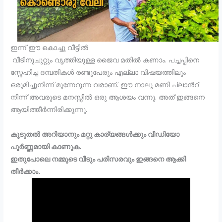
ഇന്ന് ഈ കൊച്ചു വീട്ടിൽ
വീടിനുചുറ്റും വൃത്തിയുള്ള ജൈവ മതിൽ കണാം. പച്ചപ്പിനെ
സ്നേഹിച്ച ദമ്പതികൾ രണ്ടുപേരും എല്ലാ വിഷയത്തിലും
ഒരുമിച്ചുനിന്ന് മുന്നേറുന്ന വരാണ്. ഈ നാലു മണി പ്ലാൻറ്
നിന്ന് അവരുടെ മനസ്സിൽ ഒരു ആശയം വന്നു. അത് ഇങ്ങനെ
ആയിത്തീർന്നിരിക്കുന്നു.
കൂടുതൽ അറിയാനും മറ്റു കാര്യങ്ങൾക്കും വീഡിയോ
പൂർണ്ണമായി കാണുക.
ഇതുപോലെ നമ്മുടെ വീടും പരിസരവും ഇങ്ങനെ ആക്കി
തീർക്കാം.