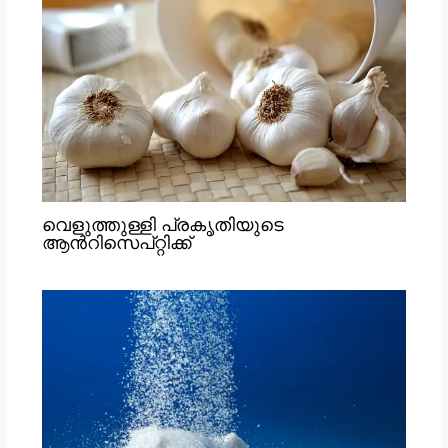
വെളുത്തുള്ളി പ്രകൃതിയുടെ
ആൻറിസെപ്റ്റിക്ക്