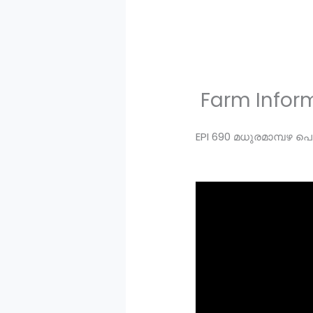
Farm Inform
EPI 690 മധുരമാമ്പഴ പെര