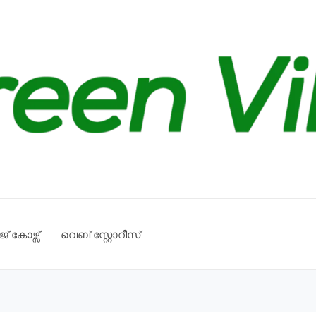
് കോഴ്സ്
വെബ് സ്റ്റോറീസ്