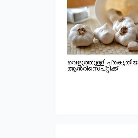
വെളുത്തുള്ളി പ്രകൃതി
ആൻറിസെപ്റ്റിക്ക്