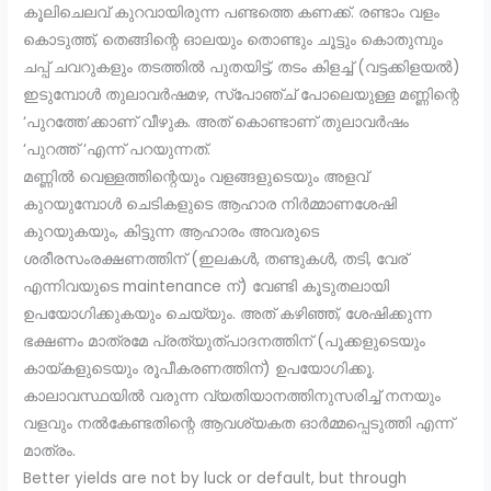
കൂലിചെലവ് കുറവായിരുന്ന പണ്ടത്തെ കണക്ക്. രണ്ടാം വളം
കൊടുത്ത്, തെങ്ങിന്റെ ഓലയും തൊണ്ടും ചൂട്ടും കൊതുമ്പും
ചപ്പ് ചവറുകളും തടത്തിൽ പുതയിട്ട്, തടം കിളച്ച് (വട്ടക്കിളയൽ)
ഇടുമ്പോൾ തുലാവർഷമഴ, സ്പോഞ്ച് പോലെയുള്ള മണ്ണിന്റെ
‘പുറത്തേ’ക്കാണ് വീഴുക. അത്‌ കൊണ്ടാണ് തുലാവർഷം
‘പുറത്ത് ‘എന്ന് പറയുന്നത്.
മണ്ണിൽ വെള്ളത്തിന്റെയും വളങ്ങളുടെയും അളവ്
കുറയുമ്പോൾ ചെടികളുടെ ആഹാര നിർമ്മാണശേഷി
കുറയുകയും, കിട്ടുന്ന ആഹാരം അവരുടെ
ശരീരസംരക്ഷണത്തിന് (ഇലകൾ, തണ്ടുകൾ, തടി, വേര്
എന്നിവയുടെ maintenance ന്) വേണ്ടി കൂടുതലായി
ഉപയോഗിക്കുകയും ചെയ്യും. അത്‌ കഴിഞ്ഞ്, ശേഷിക്കുന്ന
ഭക്ഷണം മാത്രമേ പ്രത്യുത്പാദനത്തിന് (പൂക്കളുടെയും
കായ്കളുടെയും രൂപീകരണത്തിന്) ഉപയോഗിക്കൂ.
കാലാവസ്ഥയിൽ വരുന്ന വ്യതിയാനത്തിനുസരിച്ച് നനയും
വളവും നൽകേണ്ടതിന്റെ ആവശ്യകത ഓർമ്മപ്പെടുത്തി എന്ന്
മാത്രം.
Better yields are not by luck or default, but through