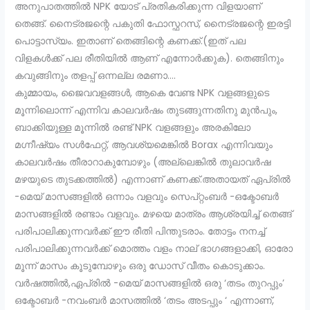
അനുപാതത്തിൽ NPK യോട് പ്രതികരിക്കുന്ന വിളയാണ്
തെങ്ങ്. നൈട്രജന്റെ പകുതി ഫോസ്ഫറസ്, നൈട്രജന്റെ ഇരട്ടി
പൊട്ടാസ്യം. ഇതാണ് തെങ്ങിന്റെ കണക്ക്.(ഇത് പല
വിളകൾക്ക് പല രീതിയിൽ ആണ് എന്നോർക്കുക). തെങ്ങിനും
കവുങ്ങിനും തളപ്പ് ഒന്നല്ല രമണാ….
കുമ്മായം, ജൈവവളങ്ങൾ, ആകെ വേണ്ട NPK വളങ്ങളുടെ
മൂന്നിലൊന്ന് എന്നിവ കാലവർഷം തുടങ്ങുന്നതിനു മുൻപും,
ബാക്കിയുള്ള മൂന്നിൽ രണ്ട് NPK വളങ്ങളും അരകിലോ
മഗ്നീഷ്യം സൾഫേറ്റ്, ആവശ്യമെങ്കിൽ Borax എന്നിവയും
കാലവർഷം തീരാറാകുമ്പോഴും (അല്ലെങ്കിൽ തുലാവർഷ
മഴയുടെ തുടക്കത്തിൽ) എന്നാണ് കണക്ക്.അതായത് ഏപ്രിൽ
-മെയ്‌ മാസങ്ങളിൽ ഒന്നാം വളവും സെപ്റ്റംബർ -ഒക്ടോബർ
മാസങ്ങളിൽ രണ്ടാം വളവും. മഴയെ മാത്രം ആശ്രയിച്ച് തെങ്ങ്
പരിപാലിക്കുന്നവർക്ക് ഈ രീതി പിന്തുടരാം. തോട്ടം നനച്ച്
പരിപാലിക്കുന്നവർക്ക് മൊത്തം വളം നാല് ഭാഗങ്ങളാക്കി, ഓരോ
മൂന്ന് മാസം കൂടുമ്പോഴും ഒരു ഡോസ് വീതം കൊടുക്കാം.
വർഷത്തിൽ,ഏപ്രിൽ -മെയ്‌ മാസങ്ങളിൽ ഒരു ‘തടം തുറപ്പും’
ഒക്ടോബർ -നവംബർ മാസത്തിൽ ‘തടം അടപ്പും ‘ എന്നാണ്,