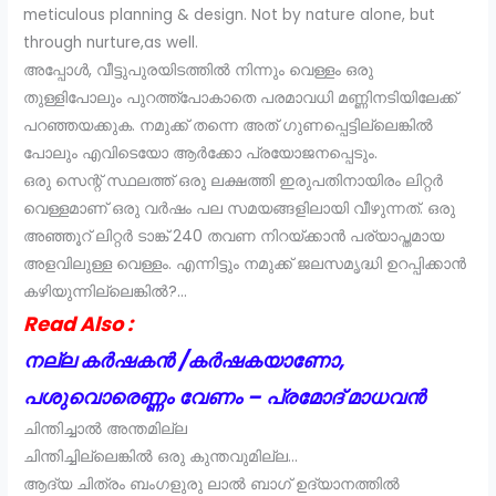
meticulous planning & design. Not by nature alone, but
through nurture,as well.
അപ്പോൾ, വീട്ടുപുരയിടത്തിൽ നിന്നും വെള്ളം ഒരു
തുള്ളിപോലും പുറത്ത്പോകാതെ പരമാവധി മണ്ണിനടിയിലേക്ക്
പറഞ്ഞയക്കുക. നമുക്ക് തന്നെ അത് ഗുണപ്പെട്ടില്ലെങ്കിൽ
പോലും എവിടെയോ ആർക്കോ പ്രയോജനപ്പെടും.
ഒരു സെന്റ് സ്ഥലത്ത് ഒരു ലക്ഷത്തി ഇരുപതിനായിരം ലിറ്റർ
വെള്ളമാണ് ഒരു വർഷം പല സമയങ്ങളിലായി വീഴുന്നത്. ഒരു
അഞ്ഞൂറ് ലിറ്റർ ടാങ്ക് 240 തവണ നിറയ്ക്കാൻ പര്യാപ്തമായ
അളവിലുള്ള വെള്ളം. എന്നിട്ടും നമുക്ക് ജലസമൃദ്ധി ഉറപ്പിക്കാൻ
കഴിയുന്നില്ലെങ്കിൽ?…
Read Also :
നല്ല കർഷകൻ /കർഷകയാണോ,
പശുവൊരെണ്ണം വേണം – പ്രമോദ് മാധവൻ
ചിന്തിച്ചാൽ അന്തമില്ല
ചിന്തിച്ചില്ലെങ്കിൽ ഒരു കുന്തവുമില്ല…
ആദ്യ ചിത്രം ബംഗളുരു ലാൽ ബാഗ് ഉദ്യാനത്തിൽ