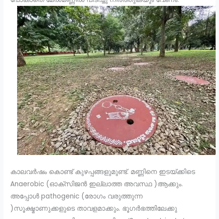
കാലവർഷം കൊണ്ട് കുഴപ്പങ്ങളുമുണ്ട്. മണ്ണിനെ ഇടയ്ക്കിടെ
Anaerobic (ഓക്സിജൻ ഇല്ലാത്ത അവസ്ഥ )ആക്കും.
അപ്പോൾ pathogenic (രോഗം വരുത്തുന്ന
)സൂക്ഷ്മാണുക്കളുടെ താവളമാക്കും. ഭൂഗർഭത്തിലേക്കു