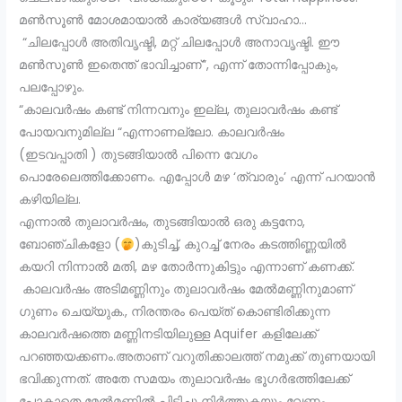
മൺസൂൺ മോശമായാൽ കാര്യങ്ങൾ സ്വാഹാ…
“ചിലപ്പോൾ അതിവൃഷ്ടി, മറ്റ് ചിലപ്പോൾ അനാവൃഷ്ടി. ഈ
മൺസൂൺ ഇതെന്ത് ഭാവിച്ചാണ്”, എന്ന് തോന്നിപ്പോകും,
പലപ്പോഴും.
“കാലവർഷം കണ്ട് നിന്നവനും ഇല്ല, തുലാവർഷം കണ്ട്
പോയവനുമില്ല “എന്നാണല്ലോ. കാലവർഷം
(ഇടവപ്പാതി ) തുടങ്ങിയാൽ പിന്നെ വേഗം
പൊരേലെത്തിക്കോണം. എപ്പോൾ മഴ ‘ത്വാരും’ എന്ന് പറയാൻ
കഴിയില്ല.
എന്നാൽ തുലാവർഷം, തുടങ്ങിയാൽ ഒരു കട്ടനോ,
ബോഞ്ചികളോ (
)കുടിച്ച്, കുറച്ച് നേരം കടത്തിണ്ണയിൽ
കയറി നിന്നാൽ മതി, മഴ തോർന്നുകിട്ടും എന്നാണ് കണക്ക്.
കാലവർഷം അടിമണ്ണിനും തുലാവർഷം മേൽമണ്ണിനുമാണ്
ഗുണം ചെയ്യുക., നിരന്തരം പെയ്ത് കൊണ്ടിരിക്കുന്ന
കാലവർഷത്തെ മണ്ണിനടിയിലുള്ള Aquifer കളിലേക്ക്
പറഞ്ഞയക്കണം.അതാണ് വറുതിക്കാലത്ത് നമുക്ക് തുണയായി
ഭവിക്കുന്നത്. അതേ സമയം തുലാവർഷം ഭൂഗർഭത്തിലേക്ക്‌
പോകാതെ മേൽമണ്ണിൽ പിടിച്ചു നിർത്തുകയും വേണം.