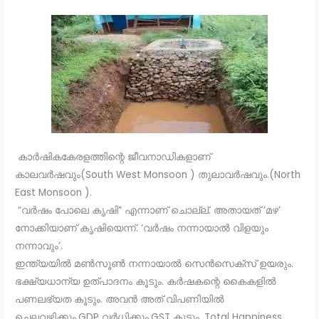
കാർഷികകേരളത്തിന്റെ ജീവനാഡികളാണ്
കാലവർഷവും(South West Monsoon ) തുലാവർഷവും.(North
East Monsoon ).
“വർഷം പോലെ കൃഷി” എന്നാണ് ചൊല്ല്. അതായത് ‘മഴ’
നോക്കിയാണ് കൃഷിയെന്ന്. ‘വർഷം നന്നായാൽ വിളയും
നന്നാവും’.
ഇന്ത്യയിൽ മൺസൂൺ നന്നായാൽ സെൻസെക്സ് ഉയരും.
ഭക്ഷ്യധാന്യ ഉത്പാദനം കൂടും. കർഷകന്റെ കൈകളിൽ
പണലഭ്യത കൂടും. അവൻ അത് വിപണിയിൽ
ചെലവഴിക്കും.GDP വർധിക്കും.GST കൂടും. Total Happiness.