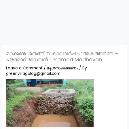
മറക്കണ്ട, തെങ്ങിന് കാലവർഷം ‘അകത്താ’ണ് –
പ്രമോദ് മാധവൻ | Pramod Madhavan
Leave a Comment
/
മൃഗസംരക്ഷണം
/ By
greenvillagblog@gmail.com