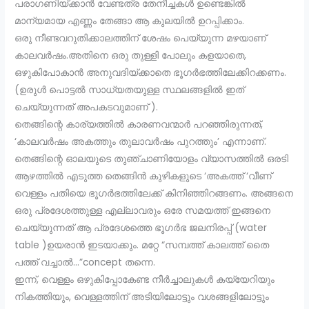
പരാഗണിയ്ക്കാൻ വേണ്ടത്ര തേനീച്ചകൾ ഉണ്ടെങ്കിൽ
മാന്യമായ എണ്ണം തേങ്ങാ ആ കുലയിൽ ഉറപ്പിക്കാം.
ഒരു നീണ്ടവറുതിക്കാലത്തിന് ശേഷം പെയ്യുന്ന മഴയാണ്
കാലവർഷം.അതിനെ ഒരു തുള്ളി പോലും കളയാതെ,
ഒഴുകിപോകാൻ അനുവദിയ്ക്കാതെ ഭൂഗർഭത്തിലേക്കിറക്കണം.
(ഉരുൾ പൊട്ടൽ സാധ്യതയുള്ള സ്ഥലങ്ങളിൽ ഇത്
ചെയ്യുന്നത് അപകടവുമാണ് ).
തെങ്ങിന്റെ കാര്യത്തിൽ കാരണവന്മാർ പറഞ്ഞിരുന്നത്,
‘കാലവർഷം അകത്തും തുലാവർഷം പുറത്തും’ എന്നാണ്.
തെങ്ങിന്റെ ഓലയുടെ തുഞ്ചാണിയോളം വ്യാസത്തിൽ ഒരടി
ആഴത്തിൽ എടുത്ത തെങ്ങിൻ കുഴികളുടെ ‘അകത്ത് ‘വീണ്
വെള്ളം പതിയെ ഭൂഗർഭത്തിലേക്ക് കിനിഞ്ഞിറങ്ങണം. അങ്ങനെ
ഒരു പ്രദേശത്തുള്ള എല്ലാവരും ഒരേ സമയത്ത് ഇങ്ങനെ
ചെയ്യുന്നത് ആ പ്രദേശത്തെ ഭൂഗർഭ ജലനിരപ്പ് (water
table )ഉയരാൻ ഇടയാക്കും. മറ്റേ “സമ്പത്ത് കാലത്ത് തൈ
പത്ത് വച്ചാൽ…”concept തന്നെ.
ഇന്ന്, വെള്ളം ഒഴുകിപ്പോകേണ്ട നീർച്ചാലുകൾ കയ്യേറിയും
നികത്തിയും, വെള്ളത്തിന്‌ അടിയിലോട്ടും വശങ്ങളിലോട്ടും