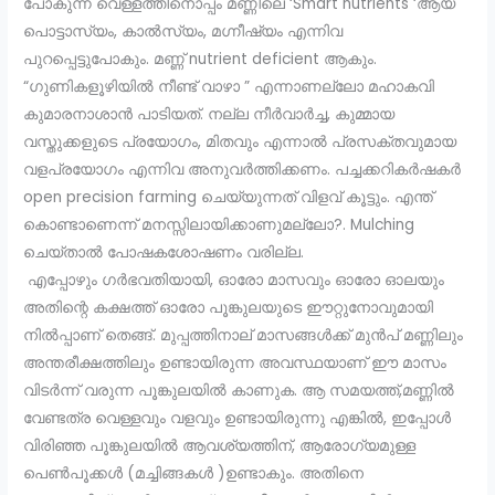
പോകുന്ന വെള്ളത്തിനൊപ്പം മണ്ണിലെ ‘Smart nutrients ‘ആയ
പൊട്ടാസ്യം, കാൽസ്യം, മഗ്നീഷ്യം എന്നിവ
പുറപ്പെട്ടുപോകും. മണ്ണ് nutrient deficient ആകും.
“ഗുണികളൂഴിയിൽ നീണ്ട് വാഴാ ” എന്നാണല്ലോ മഹാകവി
കുമാരനാശാൻ പാടിയത്. നല്ല നീർവാർച്ച, കുമ്മായ
വസ്തുക്കളുടെ പ്രയോഗം, മിതവും എന്നാൽ പ്രസക്തവുമായ
വളപ്രയോഗം എന്നിവ അനുവർത്തിക്കണം. പച്ചക്കറികർഷകർ
open precision farming ചെയ്യുന്നത് വിളവ് കൂട്ടും. എന്ത്‌
കൊണ്ടാണെന്ന് മനസ്സിലായിക്കാണുമല്ലോ?. Mulching
ചെയ്താൽ പോഷകശോഷണം വരില്ല.
എപ്പോഴും ഗർഭവതിയായി, ഓരോ മാസവും ഓരോ ഓലയും
അതിന്റെ കക്ഷത്ത് ഓരോ പൂങ്കുലയുടെ ഈറ്റുനോവുമായി
നിൽപ്പാണ് തെങ്ങ്. മുപ്പത്തിനാല് മാസങ്ങൾക്ക് മുൻപ് മണ്ണിലും
അന്തരീക്ഷത്തിലും ഉണ്ടായിരുന്ന അവസ്ഥയാണ് ഈ മാസം
വിടർന്ന് വരുന്ന പൂങ്കുലയിൽ കാണുക. ആ സമയത്ത്,മണ്ണിൽ
വേണ്ടത്ര വെള്ളവും വളവും ഉണ്ടായിരുന്നു എങ്കിൽ, ഇപ്പോൾ
വിരിഞ്ഞ പൂങ്കുലയിൽ ആവശ്യത്തിന്, ആരോഗ്യമുള്ള
പെൺപൂക്കൾ (മച്ചിങ്ങകൾ )ഉണ്ടാകും. അതിനെ