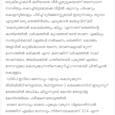
ഒഴുകിപ്പോകാൻ കഴിയാതെ വീർപ്പുമുട്ടുകയാണ് തലസ്ഥാന
നഗരിയും കൊച്ചിയുമൊക്കെ.വീട്ടിൽ ഷുഗറും പ്രഷറും
കൊളസ്ട്രോളും പിടിച്ച് ദുർമ്മേദസ്സുമായി ഇരുന്നാലും തൂമ്പാ
എടുത്ത് ഒരു തെങ്ങിൻതടം എടുക്കാൻ മല്ലുവിന് മടി.
“കൊടുത്താൽ കൊല്ലത്തും കിട്ടും ‘എന്നാണ് തെങ്ങിന്റെ
കാര്യത്തിൽ. വർഷത്തിൽ കുറഞ്ഞത് രണ്ട് തവണ എങ്കിലും
സന്തുലിതമായി വളങ്ങൾ നൽകണം തെങ്ങിന്. മൊത്തം
അളവിൽ മാറ്റമില്ലാതെ തന്നെ, തവണകളായി മൂന്ന്
മാസത്തിൽ ഒരിക്കൽ എന്ന കണക്കിന് വർഷത്തിൽ നാല്
തവണയോ, അല്ലെങ്കിൽ പന്ത്രണ്ടായി പകുത്ത് എല്ലാ
മാസവുമോ കൊടുക്കുന്നതിനെക്കുറിച്ച് ഗൗനമായി ചിന്തിച്ചാൽ
കൊള്ളാം.
ഡ്രിപ് ഇറിഗേഷനൊപ്പം വളവും കൊടുക്കുന്ന
രീതിയിൽ(Fertigation, Nutrigation ) തെങ്ങൊന്നിന് ഇരുന്നൂറ്
തേങ്ങയിൽ അധികം കിട്ടുന്നുണ്ട്, കേന്ദ്ര തോട്ടവിള
കേന്ദ്രത്തിലെ പരീക്ഷണതോട്ടത്തിൽ.
ഓരോ മാസവും ഓരോ പൂങ്കുല വരുന്ന വിളയാതിനാൽ
തെങ്ങിന് എല്ലാ മാസവും നിർണായകമാണ്. 2:1:4 എന്ന