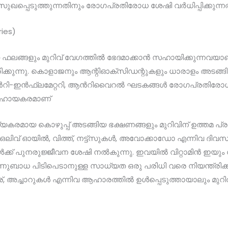
ഖപ്പെടുത്തുന്നതിനും രോഗപ്രതിരോധ ശേഷി വർധിപ്പിക്കുന്നത
ies)
ങ്ങളും മുറിവ് വേഗത്തിൽ ഭേദമാക്കാൻ സഹായിക്കുന്നവയാണ്
ക്കുന്നു. കൊളാജനും ആന്റിഓക്‌സിഡന്റുകളും ധാരാളം അടങ്ങി
ആൻറി-ഇൻഫ്ലമേറ്ററി, ആൻറിവൈറൽ ഘടകങ്ങൾ രോഗപ്രതിരോ
ം സഹായകരമാണ്
രമായ കൊഴുപ്പ് അടങ്ങിയ ഭക്ഷണങ്ങളും മുറിവിന് ഉത്തമ പ്ര
 ഒലിവ് ഓയിൽ, വിത്ത്, നട്ട്സുകൾ, അവോക്കാഡോ എന്നിവ ദിവസവ
്ക് പുനരുജ്ജീവന ശേഷി നൽകുന്നു. ഇവയിൽ വിറ്റാമിൻ ഇയും
 അണുബാധ പിടിപെടാനുള്ള സാധ്യത ഒരു പരിധി വരെ നിയന്ത്രിക
അച്ചാറുകൾ എന്നിവ ആഹാരത്തിൽ ഉൾപ്പെടുത്തായാലും മുറിവ