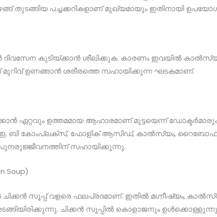
ഴങ്ങ് തുടങ്ങിയ പച്ചക്കറികളാണ് മുഖ്യമായും ഇതിനായി ഉപയോഗിക
ാൽ ദിവസേന കുടിയ്ക്കാൻ ശീലിക്കുക. കാരണം ഇവയിൽ കാൽസ്
ഇത് മുറിവ് ഉണങ്ങാൻ ശരീരത്തെ സഹായിക്കുന്ന ഘടകമാണ്.
്ക്കാൻ ഏറ്റവും ഉത്തമമായ ആഹാരമാണ് മുട്ടയെന്ന് ഡോക്ടർമാരും
 എ, ഇ, ബി കോംപ്ലക്സ്, ഫോളിക് ആസിഡ്, കാൽസ്യം, റൈബോഫ്ലേവ
ുനരുജ്ജീവനത്തിന് സഹായിക്കുന്നു.
ken Soup)
ൻ ചിക്കൻ സൂപ്പ് വളരെ ഫലപ്രദമാണ്. ഇതിൽ മഗ്നീഷ്യം, കാൽസ
ടങ്ങിയിരിക്കുന്നു. ചിക്കൻ സൂപ്പിൽ കൊളാജനും ഉൾക്കൊള്ളുന