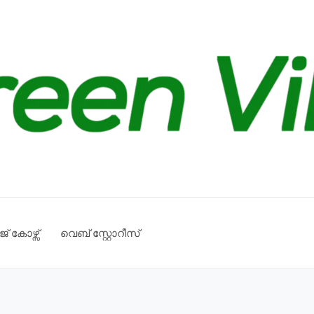
് കോഴ്സ്
വെബ് സ്റ്റോറീസ്