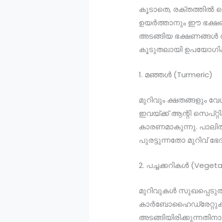
കൂടാതെ, രക്തത്തിൽ വ
ഉയർത്താനും ഈ ഭക്ഷണ
അടങ്ങിയ ഭക്ഷണങ്ങൾ സ
കൂടുതലായി ഉപയോഗിക്
1. മഞ്ഞൾ (Turmeric)
മുറിവും ക്ഷതങ്ങളും
ഇവയ്ക്ക് ആന്റി സെപ്റ
കാരണമാകുന്നു. പാലിൽ
പുരട്ടുന്നതോ മുറിവ് 
2. പച്ചക്കറികൾ (Veget
മുറിവുകൾ സുഖപ്പെടുത്ത
കാർബോഹൈഡ്രേറ്റുകൾ, 
അടങ്ങിയിരിക്കുന്നതി