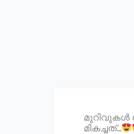
മുറിവുകൾ 
മികച്ചത്…