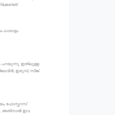
്കേണ്ടത്.
യം ധാരാളം
 പറയുന്നു. ഇതിലുള്ള
ിൻ, ഇരുമ്പ്, സിങ്ക്
്യം, ഫോസ്ഫറസ്
്നു. അതിനാൽ ഇവ