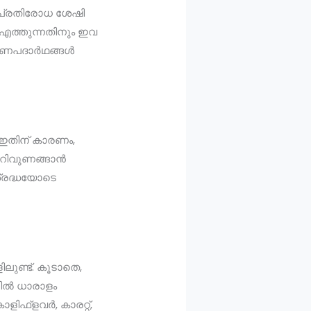
ോഗപ്രതിരോധ ശേഷി
എത്തുന്നതിനും ഇവ
ക്ഷണപദാർഥങ്ങൾ
 ഇതിന് കാരണം,
മുറിവുണങ്ങാൻ
ശ്രദ്ധയോടെ
ലുണ്ട്. കൂടാതെ,
ളിൽ ധാരാളം
ിഫ്ളവർ, കാരറ്റ്,