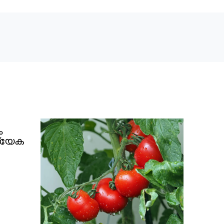
ം
ത്യേക