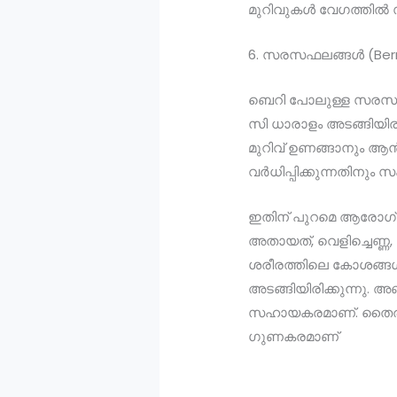
മുറിവുകൾ വേഗത്തിൽ സു
6. സരസഫലങ്ങൾ (Berr
ബെറി പോലുള്ള സരസ ഫല
സി ധാരാളം അടങ്ങിയിരി
മുറിവ് ഉണങ്ങാനും 
വർധിപ്പിക്കുന്നതിനു
ഇതിന് പുറമെ ആരോഗ്യക
അതായത്, വെളിച്ചെണ്ണ,
ശരീരത്തിലെ കോശങ്ങൾക
അടങ്ങിയിരിക്കുന്നു.
സഹായകരമാണ്. തൈര്, 
ഗുണകരമാണ്