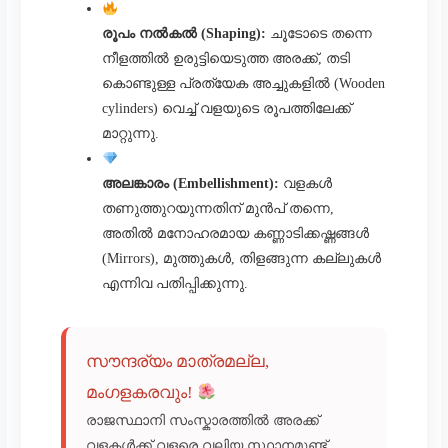
രൂപം നൽകൽ (Shaping):
ചൂടോടെ തന്നെ
നീളത്തിൽ ഉരുട്ടിയെടുത്ത അരക്ക്, തടി
കൊണ്ടുള്ള പ്രത്യേക അച്ചുകളിൽ (Wooden
cylinders) വെച്ച് വളയുടെ രൂപത്തിലേക്ക്
മാറ്റുന്നു.
അലങ്കാരം (Embellishment):
വളകൾ
തണുത്തുറയുന്നതിന് മുൻപ് തന്നെ,
അതിൽ മനോഹരമായ കണ്ണാടിക്കഷ്ണങ്ങൾ
(Mirrors), മുത്തുകൾ, തിളങ്ങുന്ന കല്ലുകൾ
എന്നിവ പതിപ്പിക്കുന്നു.
സൗന്ദര്യം മാത്രമല്ല,
മംഗളകരവും!
രാജസ്ഥാനി സംസ്കാരത്തിൽ അരക്ക്
വളകൾക്ക് വളരെ വലിയ സ്ഥാനമുണ്ട്.