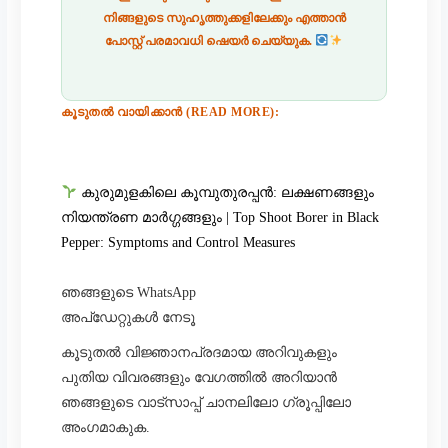
നിങ്ങളുടെ സുഹൃത്തുക്കളിലേക്കും എത്താൻ
പോസ്റ്റ് പരമാവധി ഷെയർ ചെയ്യുക.
കൂടുതൽ വായിക്കാൻ (READ MORE):
കുരുമുളകിലെ കൂമ്പുതുരപ്പൻ: ലക്ഷണങ്ങളും
നിയന്ത്രണ മാർഗ്ഗങ്ങളും | Top Shoot Borer in Black
Pepper: Symptoms and Control Measures
ഞങ്ങളുടെ WhatsApp
അപ്‌ഡേറ്റുകൾ നേടൂ
കൂടുതൽ വിജ്ഞാനപ്രദമായ അറിവുകളും
പുതിയ വിവരങ്ങളും വേഗത്തിൽ അറിയാൻ
ഞങ്ങളുടെ വാട്സാപ്പ് ചാനലിലോ ഗ്രൂപ്പിലോ
അംഗമാകുക.