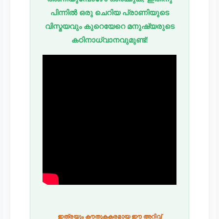
പിന്നിൽ ഒരു ചെറിയ പ്രാണിയുടെ
വിസ്മയവും കുറെയേറെ മനുഷ്യരുടെ
കഠിനാധ്വാനവുമുണ്ട്!
ഇത്രയും കൗതുകകരമായ ഈ അറിവ്