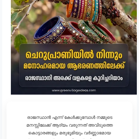
രാജസ്ഥാൻ എന്ന് കേൾക്കുമ്പോൾ നമ്മുടെ
മനസ്സിലേക്ക് ആദ്യം വരുന്നത് അവിടുത്തെ
കൊട്ടാരങ്ങളും മരുഭൂമിയും വർണ്ണാഭമായ