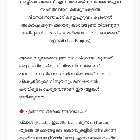
വസ്ത്രങ്ങളുമാണ്. എന്നാൽ ജയ്പൂർ പോലെയുള്ള
നഗരങ്ങളിലെ തെരുവുകളിൽ
വിനോദസഞ്ചാരികളെ ഏറ്റവും കൂടുതൽ
ആകർഷിക്കുന്ന മറ്റൊരു കാര്യമുണ്ട്; തിളങ്ങുന്ന
കല്ലുകൾ പതിപ്പിച്ച അതിമനോഹരമായ
അരക്ക്
വളകൾ (Lac Bangles)
.
വളരെ സുന്ദരമായ ഈ വളകൾ ഉണ്ടാക്കുന്നത്
ഒരു ചെറിയ പ്രാണിയിൽ നിന്നാണെന്ന്
പറഞ്ഞാൽ നിങ്ങൾ വിശ്വസിക്കുമോ? അതെ,
പ്രകൃതിയുടെ വിസ്മയവും മനുഷ്യന്റെ
കരവിരുദും ചേരുമ്പോഴാണ് ഈ വളകൾ
ജനിക്കുന്നത്.
എന്താണ് അരക്ക് അഥവാ Lac?
പ്ലാശ് (Palash), ഇലന്ത (Ber), കുസും (Kusum)
തുടങ്ങിയ മരങ്ങളുടെ കൊമ്പുകളിൽ ജീവിക്കുന്ന
കെറിയ ലാക്ക (Kerria lacca)
എന്ന വളരെ ചെറിയ