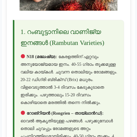
1. റംബുട്ടാനിലെ വാണിജ്യ
ഇനങ്ങൾ (Rambutan Varieties)
N18 (മലേഷ്യ):
കേരളത്തിന് ഏറ്റവും
അനുയോജ്യമായ ഇനം. 40-55 ഗ്രാം തൂക്കമുള്ള
വലിയ കായ്കൾ. ചുവന്ന തൊലിയും രോമങ്ങളും.
20-22 ഡിഗ്രി ബ്രിക്സ് (Brix) മധുരം.
വിളവെടുത്താൽ 3-4 ദിവസം കേടുകൂടാതെ
ഇരിക്കും. പഴുത്താലും 15-20 ദിവസം
കൊഴിയാതെ മരത്തിൽ തന്നെ നിൽക്കും.
റോങ്‌റിയൻ (Rongrien – തായ്‌ലാൻഡ്):
ഓവൽ ആകൃതിയുള്ള പഴങ്ങൾ. പഴുക്കുമ്പോൾ
തൊലി ചുവപ്പും രോമങ്ങളുടെ അറ്റം
പച്ചനിറത്തിലുമായിരിക്കും. 40-50 ഗ്രാം തൂക്കം. 4