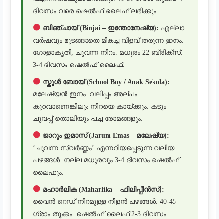
ദിവസം വരെ ഷെൽഫ് ലൈഫ് ലഭിക്കും.
ബിഞ്ചായ് (Binjai – ഇന്തോനേഷ്യ):
എല്ലാ
വർഷവും മുടങ്ങാതെ മികച്ച വിളവ് തരുന്ന ഇനം.
ഗോളാകൃതി, ചുവന്ന നിറം. മധുരം 22 ബ്രിക്സ്.
3-4 ദിവസം ഷെൽഫ് ലൈഫ്.
സ്കൂൾ ബോയ് (School Boy / Anak Sekola):
മലേഷ്യൻ ഇനം. വലിപ്പം അല്പം
കുറവാണെങ്കിലും നിറയെ കായ്ക്കും. കടും
ചുവപ്പ് തൊലിയും പച്ച രോമങ്ങളും.
ജാറൂം ഇമാസ് (Jarum Emas – മലേഷ്യ):
‘ചുവന്ന സ്വർണ്ണം’ എന്നറിയപ്പെടുന്ന വലിയ
പഴങ്ങൾ. നല്ല മധുരവും 3-4 ദിവസം ഷെൽഫ്
ലൈഫും.
മഹാർലിക (Maharlika – ഫിലിപ്പീൻസ്):
വൈൻ റെഡ് നിറമുള്ള നീളൻ പഴങ്ങൾ. 40-45
ഗ്രാം തൂക്കം. ഷെൽഫ് ലൈഫ് 2-3 ദിവസം