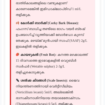
രാത്രികാലങ്ങളിലെ വണ്ടുകളാണ്
കാരണമെങ്കിൽ ഇമിഡാക്ലോപ്രിഡ് 1 ml/L
തളിക്കുക.
കോർക്കി ബാർക്ക് (Corky Bark Disease):
ഫംഗസ് ബാധിച്ച തണ്ടിലെ ഭാഗം വയർ ബ്രഷ്
ഉപയോഗിച്ച് വൃത്തിയാക്കി ബോർഡോ കുഴമ്പ്
തേക്കുക. മഴയ്ക്ക് മുൻപായി സാഫ് (SAAF) 2g/L
ഇലകളിൽ തളിക്കുക.
കായഴുകൽ (Fruit Rot):
കനത്ത മഴക്കാലത്ത്
15 ദിവസത്തെ ഇടവേളകളിൽ വെറ്റബിൾ
സൾഫർ (Wettable sulphur) 2-3g/L
തളിച്ചുകൊടുക്കുക.
ശൽക്ക കീടങ്ങൾ (Scale Insects):
ജൈവ
നിയന്ത്രണത്തിനായി വെർട്ടീസീലിയം
(Verticillium lecanii) 5ml/L അല്ലെങ്കിൽ
രാസകീടനാശിനിയായ തയാമെതോക്സാം
(Thiamethoxam/Actara) 0.5g/L തളിക്കുക.