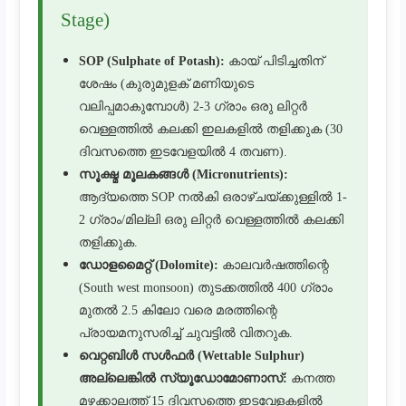
Stage)
SOP (Sulphate of Potash):
കായ് പിടിച്ചതിന്
ശേഷം (കുരുമുളക് മണിയുടെ
വലിപ്പമാകുമ്പോൾ) 2-3 ഗ്രാം ഒരു ലിറ്റർ
വെള്ളത്തിൽ കലക്കി ഇലകളിൽ തളിക്കുക (30
ദിവസത്തെ ഇടവേളയിൽ 4 തവണ).
സൂക്ഷ്മ മൂലകങ്ങൾ (Micronutrients):
ആദ്യത്തെ SOP നൽകി ഒരാഴ്ചയ്ക്കുള്ളിൽ 1-
2 ഗ്രാം/മില്ലി ഒരു ലിറ്റർ വെള്ളത്തിൽ കലക്കി
തളിക്കുക.
ഡോളമൈറ്റ് (Dolomite):
കാലവർഷത്തിന്റെ
(South west monsoon) തുടക്കത്തിൽ 400 ഗ്രാം
മുതൽ 2.5 കിലോ വരെ മരത്തിന്റെ
പ്രായമനുസരിച്ച് ചുവട്ടിൽ വിതറുക.
വെറ്റബിൾ സൾഫർ (Wettable Sulphur)
അല്ലെങ്കിൽ സ്യൂഡോമോണാസ്:
കനത്ത
മഴക്കാലത്ത് 15 ദിവസത്തെ ഇടവേളകളിൽ