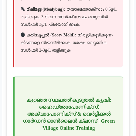
മീലിമൂട്ട (Mealybug):
തയാമെതോക്സാം 0.5g/L
തളിക്കുക. 3 ദിവസങ്ങൾക്ക് ശേഷം വെറ്റബിൾ
സൾഫർ 3g/L പ്രയോഗിക്കുക.
കരിമ്പൂപ്പൽ (Sooty Mold):
നീരൂറ്റിക്കുടിക്കുന്ന
കീടങ്ങളെ നിയന്ത്രിക്കുക. ശേഷം വെറ്റബിൾ
സൾഫർ 2-3g/L തളിക്കുക.
കുറഞ്ഞ സ്ഥലത്ത് കൂടുതൽ കൃഷി:
ഹൈഡ്രോപോണിക്സ്,
അക്വാപോണിക്സ് & വെർട്ടിക്കൽ
ഗാർഡൻ ഓൺലൈൻ ക്ലാസ് | Green
Village Online Training