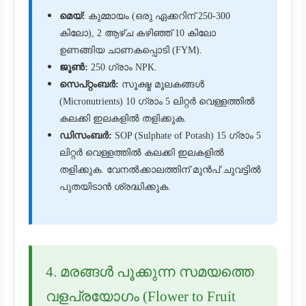
മെയ്:
കുമ്മായം (ഒരു ഏക്കറിന് 250-300
കിലോ), 2 ആഴ്ച കഴിഞ്ഞ് 10 കിലോ
ഉണങ്ങിയ ചാണകപ്പൊടി (FYM).
ജൂൺ:
250 ഗ്രാം NPK.
സെപ്റ്റംബർ:
സൂക്ഷ്മ മൂലകങ്ങൾ
(Micronutrients) 10 ഗ്രാം 5 ലിറ്റർ വെള്ളത്തിൽ
കലക്കി ഇലകളിൽ തളിക്കുക.
ഡിസംബർ:
SOP (Sulphate of Potash) 15 ഗ്രാം 5
ലിറ്റർ വെള്ളത്തിൽ കലക്കി ഇലകളിൽ
തളിക്കുക. വേനൽക്കാലത്തിന് മുൻപ് ചുവട്ടിൽ
പുതയിടാൻ ശ്രദ്ധിക്കുക.
4. മരങ്ങൾ പൂക്കുന്ന സമയത്തെ
വളപ്രയോഗം (Flower to Fruit