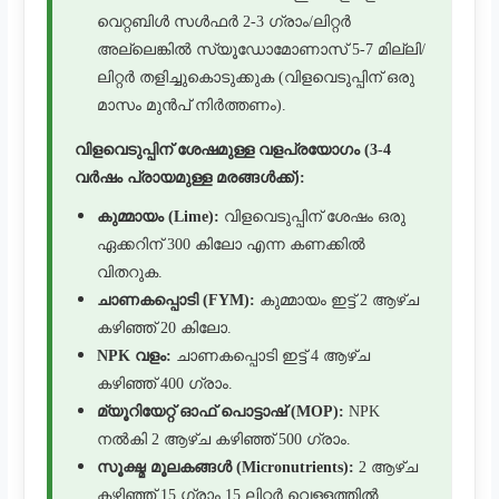
വെറ്റബിൾ സൾഫർ 2-3 ഗ്രാം/ലിറ്റർ
അല്ലെങ്കിൽ സ്യൂഡോമോണാസ് 5-7 മില്ലി/
ലിറ്റർ തളിച്ചുകൊടുക്കുക (വിളവെടുപ്പിന് ഒരു
മാസം മുൻപ് നിർത്തണം).
വിളവെടുപ്പിന് ശേഷമുള്ള വളപ്രയോഗം (3-4
വർഷം പ്രായമുള്ള മരങ്ങൾക്ക്):
കുമ്മായം (Lime):
വിളവെടുപ്പിന് ശേഷം ഒരു
ഏക്കറിന് 300 കിലോ എന്ന കണക്കിൽ
വിതറുക.
ചാണകപ്പൊടി (FYM):
കുമ്മായം ഇട്ട് 2 ആഴ്ച
കഴിഞ്ഞ് 20 കിലോ.
NPK വളം:
ചാണകപ്പൊടി ഇട്ട് 4 ആഴ്ച
കഴിഞ്ഞ് 400 ഗ്രാം.
മ്യൂറിയേറ്റ് ഓഫ് പൊട്ടാഷ് (MOP):
NPK
നൽകി 2 ആഴ്ച കഴിഞ്ഞ് 500 ഗ്രാം.
സൂക്ഷ്മ മൂലകങ്ങൾ (Micronutrients):
2 ആഴ്ച
കഴിഞ്ഞ് 15 ഗ്രാം 15 ലിറ്റർ വെള്ളത്തിൽ