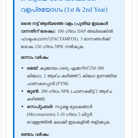
വളപ്രയോഗം (1st & 2nd Year)
തൈ നട്ട് ആദ്യത്തെ വളം (പുതിയ ഇലകൾ
വന്നതിന് ശേഷം):
100 ഗ്രാം DAP അല്ലെങ്കിൽ
ഫാക്ടംഫോസ് (FACTAMFOS). 3 മാസങ്ങൾക്ക്
ശേഷം 150 ഗ്രാം NPK നൽകുക.
ഒന്നാം വർഷം:
മെയ്:
കുമ്മായം (ഒരു ഏക്കറിന് 250-300
കിലോ), 2 ആഴ്ച കഴിഞ്ഞ് 5 കിലോ ഉണങ്ങിയ
ചാണകപ്പൊടി (FYM).
ജൂൺ:
200 ഗ്രാം NPK (ചാണകമിട്ട് 2 ആഴ്ച
കഴിഞ്ഞ്).
സെപ്റ്റംബർ:
സൂക്ഷ്മ മൂലകങ്ങൾ
(Micronutrients) 5-10 ഗ്രാം 5 ലിറ്റർ
വെള്ളത്തിൽ കലക്കി ഇലകളിൽ തളിക്കുക.
രണ്ടാം വർഷം: