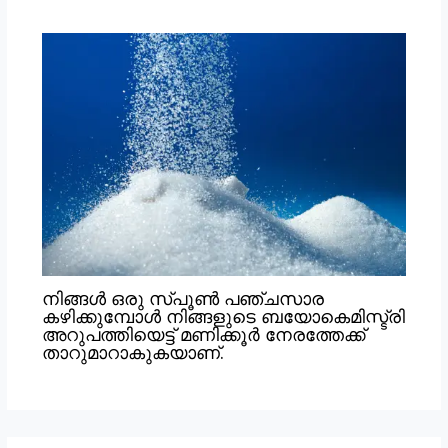
നിങ്ങൾ ഒരു സ്പൂൺ പഞ്ചസാര
കഴിക്കുമ്പോൾ നിങ്ങളുടെ ബയോകെമിസ്ട്രി
അറുപത്തിയെട്ട് മണിക്കൂർ നേരത്തേക്ക്
താറുമാറാകുകയാണ്.