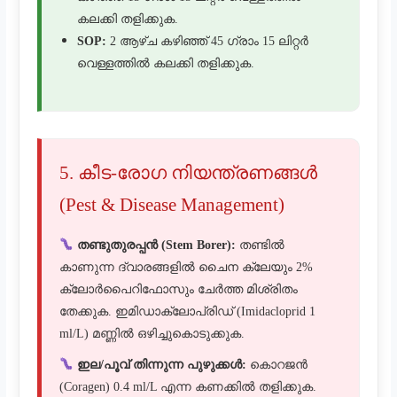
കലക്കി തളിക്കുക.
SOP:
2 ആഴ്ച കഴിഞ്ഞ് 45 ഗ്രാം 15 ലിറ്റർ
വെള്ളത്തിൽ കലക്കി തളിക്കുക.
5. കീട-രോഗ നിയന്ത്രണങ്ങൾ
(Pest & Disease Management)
തണ്ടുതുരപ്പൻ (Stem Borer):
തണ്ടിൽ
കാണുന്ന ദ്വാരങ്ങളിൽ ചൈന ക്ലേയും 2%
ക്ലോർപൈറിഫോസും ചേർത്ത മിശ്രിതം
തേക്കുക. ഇമിഡാക്ലോപ്രിഡ് (Imidacloprid 1
ml/L) മണ്ണിൽ ഒഴിച്ചുകൊടുക്കുക.
ഇല/പൂവ് തിന്നുന്ന പുഴുക്കൾ:
കൊറജൻ
(Coragen) 0.4 ml/L എന്ന കണക്കിൽ തളിക്കുക.