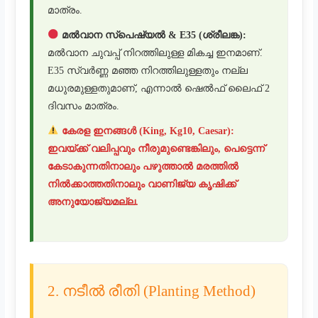
മാത്രം.
മൽവാന സ്പെഷ്യൽ & E35 (ശ്രീലങ്ക):
മൽവാന ചുവപ്പ് നിറത്തിലുള്ള മികച്ച ഇനമാണ്.
E35 സ്വർണ്ണ മഞ്ഞ നിറത്തിലുള്ളതും നല്ല
മധുരമുള്ളതുമാണ്, എന്നാൽ ഷെൽഫ് ലൈഫ് 2
ദിവസം മാത്രം.
കേരള ഇനങ്ങൾ (King, Kg10, Caesar):
ഇവയ്ക്ക് വലിപ്പവും നീരുമുണ്ടെങ്കിലും, പെട്ടെന്ന്
കേടാകുന്നതിനാലും പഴുത്താൽ മരത്തിൽ
നിൽക്കാത്തതിനാലും വാണിജ്യ കൃഷിക്ക്
അനുയോജ്യമല്ല.
2. നടീൽ രീതി (Planting Method)