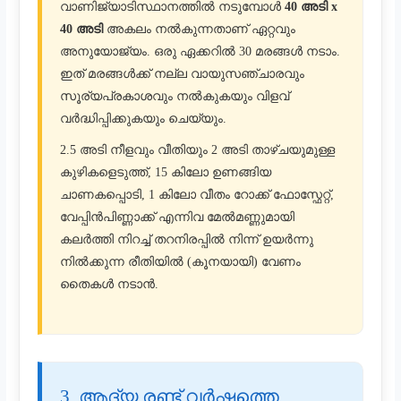
വാണിജ്യാടിസ്ഥാനത്തിൽ നടുമ്പോൾ
40 അടി x
40 അടി
അകലം നൽകുന്നതാണ് ഏറ്റവും
അനുയോജ്യം. ഒരു ഏക്കറിൽ 30 മരങ്ങൾ നടാം.
ഇത് മരങ്ങൾക്ക് നല്ല വായുസഞ്ചാരവും
സൂര്യപ്രകാശവും നൽകുകയും വിളവ്
വർദ്ധിപ്പിക്കുകയും ചെയ്യും.
2.5 അടി നീളവും വീതിയും 2 അടി താഴ്ചയുമുള്ള
കുഴികളെടുത്ത്, 15 കിലോ ഉണങ്ങിയ
ചാണകപ്പൊടി, 1 കിലോ വീതം റോക്ക് ഫോസ്ഫേറ്റ്,
വേപ്പിൻപിണ്ണാക്ക് എന്നിവ മേൽമണ്ണുമായി
കലർത്തി നിറച്ച് തറനിരപ്പിൽ നിന്ന് ഉയർന്നു
നിൽക്കുന്ന രീതിയിൽ (കൂനയായി) വേണം
തൈകൾ നടാൻ.
3. ആദ്യ രണ്ട് വർഷത്തെ