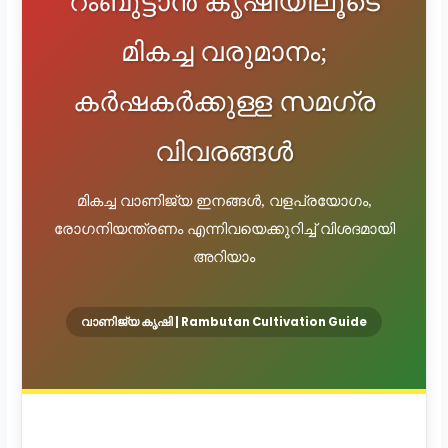
റംബുട്ടാൻ കൃഷിയിലൂടെ
മികച്ച വരുമാനം;
കർഷകർക്കുള്ള സമഗ്ര
വിവരങ്ങൾ
മികച്ച വാണിജ്യ ഇനങ്ങൾ, വളപ്രയോഗം,
രോഗനിയന്ത്രണം എന്നിവയെക്കുറിച്ച് വിശദമായി
അറിയാം
വാണിജ്യ കൃഷി | Rambutan Cultivation Guide