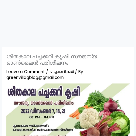
ശീതകാല പച്ചക്കറി കൃഷി സൗജന്യ
ഓൺലൈൻ പരിശീലനം
Leave a Comment
/
പച്ചക്കറികൾ
/ By
greenvillagblog@gmail.com