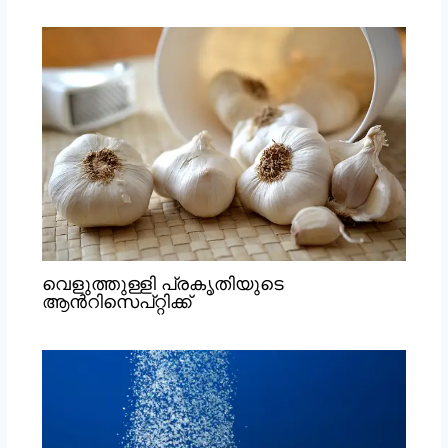
വെളുത്തുള്ളി പ്രകൃതിയുടെ
ആൻറിസെപ്റ്റിക്ക്