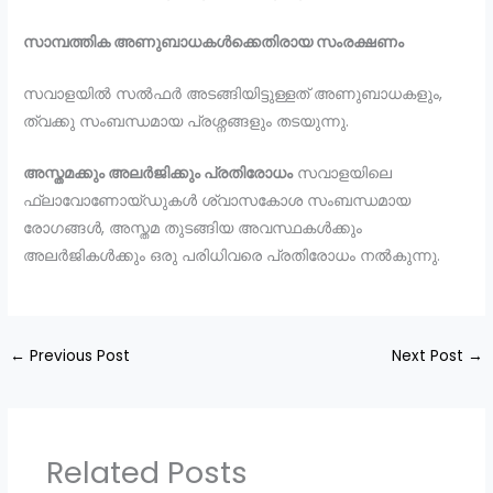
സാമ്പത്തിക അണുബാധകൾക്കെതിരായ സംരക്ഷണം
സവാളയിൽ സൽഫർ അടങ്ങിയിട്ടുള്ളത് അണുബാധകളും,
ത്വക്കു സംബന്ധമായ പ്രശ്നങ്ങളും തടയുന്നു.
അസ്തമക്കും അലർജിക്കും പ്രതിരോധം
സവാളയിലെ
ഫ്ലാവോണോയ്ഡുകൾ ശ്വാസകോശ സംബന്ധമായ
രോഗങ്ങൾ, അസ്തമ തുടങ്ങിയ അവസ്ഥകൾക്കും
അലർജികൾക്കും ഒരു പരിധിവരെ പ്രതിരോധം നൽകുന്നു.
←
Previous Post
Next Post
→
Related Posts