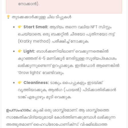
നോക്കാൻ).
തുടക്കക്കാർക്കുള്ള ചില ടിപ്പുകൾ
Start Small:
ആദ്യം തന്നെ വലിയ NFT സിസ്റ്റം
ചെയ്യാതെ, ഒരു ബക്കറ്റിൽ ചീരയോ പുതിനയോ നട്ട്
(Kratky method) പരീക്ഷിച്ച് നോക്കുക.
Light:
ബാൾക്കണിയിലാണ് വെക്കുന്നതെങ്കിൽ
കുറഞ്ഞത് 4-5 മണിക്കൂർ നേരിട്ടുള്ള സൂര്യപ്രകാശം
ലഭിക്കുന്നുണ്ടെന്ന് ഉറപ്പാക്കുക. ഇൻഡോർ ആണെങ്കിൽ
‘Grow lights’ വേണ്ടിവരും.
Cleanliness:
ടാങ്കും പൈപ്പുകളും ഇടയ്ക്ക്
വൃത്തിയാക്കുക, ആൽഗ (പായൽ) പിടിക്കാതിരിക്കാൻ
ടാങ്ക് എപ്പോഴും മൂടി വെക്കുക.
ഉപസംഹാരം:
കൃഷി ഒരു ശാസ്ത്രമാണ്. ആ ശാസ്ത്രത്തെ
സാങ്കേതികവിദ്യയുമായി കോർത്തിണക്കുമ്പോൾ ലഭിക്കുന്ന
അത്ഭുതമാണ് ഹൈഡ്രോപോണിക്സ്. വിഷമില്ലാത്ത