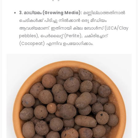
3. മാധ്യമം (Growing Media):
മണ്ണില്ലാത്തതിനാൽ
ചെടികൾക്ക് പിടിച്ചു നിൽക്കാൻ ഒരു മീഡിയം
ആവശ്യമാണ്. ഇതിനായി ക്ലേ ബോൾസ് (LECA/Clay
pebbles), പെർലൈറ്റ് (Perlite), ചകിരിച്ചോറ്
(Cocopeat) എന്നിവ ഉപയോഗിക്കാം.