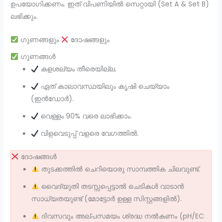
ഉപയോഗിക്കണം. ഇത് വിപണിയിൽ സെറ്റായി (Set A & Set B)
ലഭിക്കും.
ഗുണങ്ങളും
ദോഷങ്ങളും
ഗുണങ്ങൾ
കളശല്യം തീരെയില്ല.
ഏത് കാലാവസ്ഥയിലും കൃഷി ചെയ്യാം
(ഇൻഡോർ).
വെള്ളം 90% വരെ ലാഭിക്കാം.
വിളവെടുപ്പ് വളരെ വേഗത്തിൽ.
ദോഷങ്ങൾ
തുടക്കത്തിൽ ചെറിയൊരു സാമ്പത്തിക ചിലവുണ്ട്.
വൈദ്യുതി തടസ്സപ്പെട്ടാൽ ചെടികൾ വാടാൻ
സാധ്യതയുണ്ട് (മോട്ടോർ ഉള്ള സിസ്റ്റങ്ങളിൽ).
ദിവസവും അല്പസമയം ശ്രദ്ധ നൽകണം (pH/EC