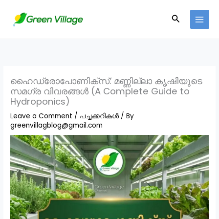
Skip
Search
to
content
ഹൈഡ്രോപോണിക്സ്: മണ്ണില്ലാ കൃഷിയുടെ
സമഗ്ര വിവരങ്ങൾ (A Complete Guide to
Hydroponics)
Leave a Comment
/
പച്ചക്കറികൾ
/ By
greenvillagblog@gmail.com