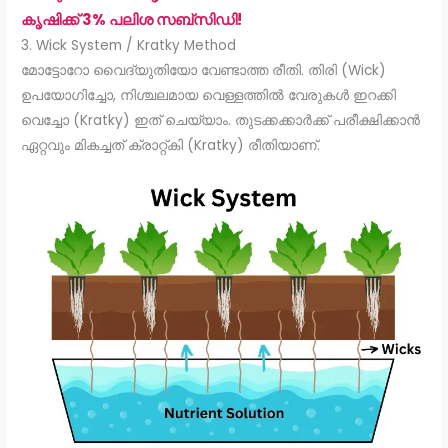
കൃഷിക്ക് 3% പലിശ സബ്‌സിഡി!
3. Wick System / Kratky Method
മോട്ടോറോ വൈദ്യുതിയോ വേണ്ടാത്ത രീതി. തിരി (Wick)
ഉപയോഗിച്ചോ, നിശ്ചലമായ വെള്ളത്തിൽ വേരുകൾ ഇറക്കി
വെച്ചോ (Kratky) ഇത് ചെയ്യാം. തുടക്കക്കാർക്ക് പരീക്ഷിക്കാൻ
ഏറ്റവും മികച്ചത് ക്രാറ്റ്കി (Kratky) രീതിയാണ്.