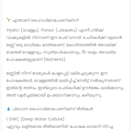
എന്താണ് ഹൈഡ്രോപോണിക്സ്?
‘Hydro’ (വെള്ളം), ‘Ponos’ (പ്രയത്നം) എന്നീ ഗ്രീക്ക്
വാക്കുകളിൽ നിന്നാണ് ഈ പേര് വന്നത്. ചെടികൾക്ക് വളരാൻ
മണ്ണ് ഒരു മാധ്യമം മാത്രമാണ്; യഥാർത്ഥത്തിൽ അവയ്ക്ക്
വേണ്ടത് വെള്ളവും, സൂര്യപ്രകാശവും, 16-ഓളം അവശ്യ
പോഷകങ്ങളുമാണ് (Nutrients).
മണ്ണിൽ നിന്ന് വേരുകൾ കഷ്ടപ്പെട്ട് വലിച്ചെടുക്കുന്ന ഈ
പോഷകങ്ങൾ, വെള്ളത്തിൽ ലയിപ്പിച്ച് നേരിട്ട് നൽകുന്നതാണ്
ഇതിന്റെ തത്വം. ഇതിലൂടെ ചെടികൾക്ക് ഊർജ്ജം ലാഭിക്കാനും
അത് വളർച്ചയ്ക്കായി ഉപയോഗിക്കാനും കഴിയുന്നു.
പ്രധാന ഹൈഡ്രോപോണിക്സ് രീതികൾ
1. DWC (Deep Water Culture)
ഏറ്റവും ലളിതമായ രീതിയാണിത്. പോഷക ലായനി നിറച്ച