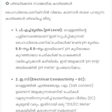
ശ്രദ്ധിക്കേണ്ട സാങ്കേതിക കാര്യങ്ങൾ
ഹൈഡ്രോപോണിക്സിൽ വിജയം കാണാൻ താഴെ പറയുന്ന
കാര്യങ്ങൾ ശ്രദ്ധിച്ചേ തീരൂ:
1. പി.എച്ച് മൂല്യം (pH Level):
വെള്ളത്തിന്റെ
പുളിരസത്തെയാണ് ഇത് സൂചിപ്പിക്കുന്നത്.
ഹൈഡ്രോപോണിക് ചെടികൾക്ക് വേണ്ട pH മൂല്യം
5.5-നും 6.5-നും
ഇടയിലാണ്. pH കൂടിയാലോ
കുറഞ്ഞാലോ ചെടികൾക്ക് പോഷകങ്ങൾ
വലിച്ചെടുക്കാൻ കഴിയില്ല. ഇത് അളക്കാൻ ‘pH strip’
അല്ലെങ്കിൽ ‘pH meter’ ഉപയോഗിക്കാം.
2. ഇ.സി (Electrical Conductivity – EC):
വെള്ളത്തിൽ എത്രത്തോളം വളം (Salt content)
ഉണ്ടെന്ന് അളക്കുന്നതാണിത്. ചെടികൾ
വളരുന്നതിനനുസരിച്ച് ലായനിയുടെ വീര്യം (EC)
കൂട്ടേണ്ടി വരും. ഇതിനായി ഒരു ‘TDS/EC Meter’
കൈയ്യിൽ കരുതുന്നത് നല്ലതാണ്.