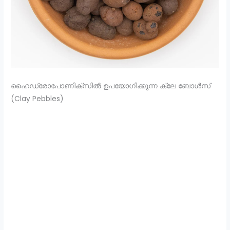
ഹൈഡ്രോപോണിക്സിൽ ഉപയോഗിക്കുന്ന ക്ലേ ബോൾസ്
(Clay Pebbles)