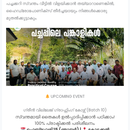
പച്ചക്കറി സ്വന്തം വീട്ടിൽ വിളയിക്കാൻ തയ്യാറാണെങ്കിൽ,
ഹൈഡ്രോപോണിക്സ് തീർച്ചയായും നിങ്ങൾക്കൊരു
മുതൽക്കൂട്ടാകും.
UPCOMING EVENT
ഗ്രീൻ വില്ലേജ് ഗ്രാഫ്റ്റിംഗ് കോഴ്സ് (Batch 10)
സ്വന്തമായി തൈകൾ ഉൽപ്പാദിപ്പിക്കാൻ പഠിക്കാം!
100% പ്രാക്ടിക്കൽ പരിശീലനം.
ഫെബ്രുവരി 15 (ഞായർ) |
കോട്ടക്കൽ