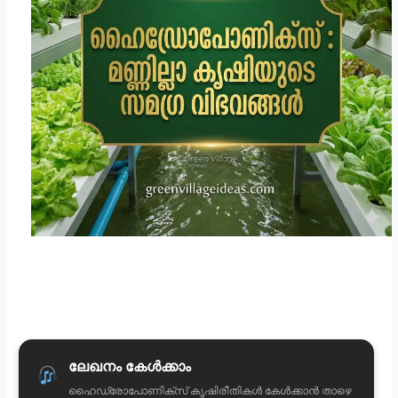
ലേഖനം കേൾക്കാം
ഹൈഡ്രോപോണിക്സ് കൃഷിരീതികൾ കേൾക്കാൻ താഴെ