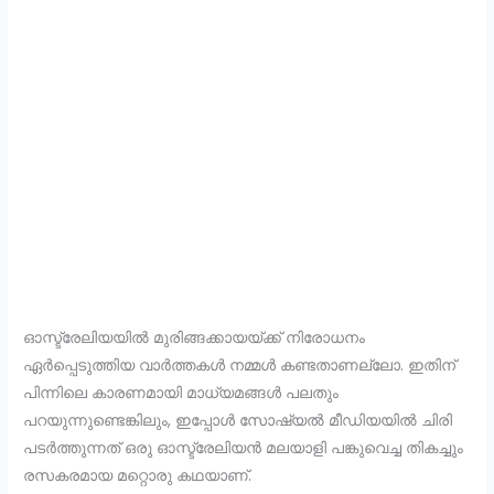
ഓസ്ട്രേലിയയിൽ മുരിങ്ങക്കായയ്ക്ക് നിരോധനം
ഏർപ്പെടുത്തിയ വാർത്തകൾ നമ്മൾ കണ്ടതാണല്ലോ. ഇതിന്
പിന്നിലെ കാരണമായി മാധ്യമങ്ങൾ പലതും
പറയുന്നുണ്ടെങ്കിലും, ഇപ്പോൾ സോഷ്യൽ മീഡിയയിൽ ചിരി
പടർത്തുന്നത് ഒരു ഓസ്ട്രേലിയൻ മലയാളി പങ്കുവെച്ച തികച്ചും
രസകരമായ മറ്റൊരു കഥയാണ്.