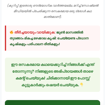
(കുറിപ്പ്: ഇതൊരു ഔദ്യോഗിക വാർത്തയല്ല, മറിച്ച് സോഷ്യൽ
മീഡിയയിൽ പ്രചരിക്കുന്ന രസകരമായ ഒരു ട്രോൾ കഥ
മാത്രമാണ്).
തീർച്ചയായും വായിക്കുക:
ജൂൺ മാസത്തിൽ
തുടങ്ങാം മികച്ച മഴക്കാല കൃഷി: ചെയ്യേണ്ട പ്രധാന
കൃഷികളും പരിപാലന രീതികളും!
ഈ രസകരമായ കഥയെക്കുറിച്ച് നിങ്ങൾക്ക് എന്ത്
തോന്നുന്നു? നിങ്ങളുടെ അഭിപ്രായങ്ങൾ താഴെ
കമന്റ് ചെയ്യുക! ചിരിക്കാനായി ഈ പോസ്റ്റ്
കൂട്ടുകാർക്കും ഷെയർ ചെയ്യുക.