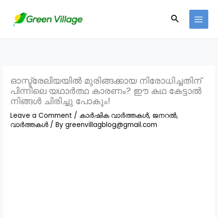
Skip
Search
to
content
ഓസ്ട്രേലിയയിൽ മുരിങ്ങക്കായ നിരോധിച്ചതിന്
പിന്നിലെ യഥാർത്ഥ കാരണം? ഈ കഥ കേട്ടാൽ
നിങ്ങൾ ചിരിച്ചു പോകും!
Leave a Comment
/
കാർഷിക വാർത്തകൾ
,
ജനറൽ
,
വാർത്തകൾ
/ By
greenvillagblog@gmail.com