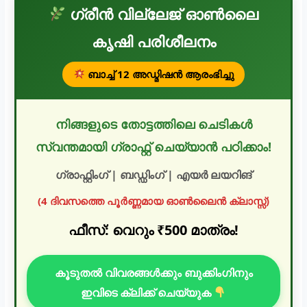
ഗ്രീൻ വില്ലേജ് ഓൺലൈ
കൃഷി പരിശീലനം
ബാച്ച് 12 അഡ്മിഷൻ ആരംഭിച്ചു
നിങ്ങളുടെ തോട്ടത്തിലെ ചെടികൾ
സ്വന്തമായി ഗ്രാഫ്റ്റ് ചെയ്യാൻ പഠിക്കാം!
ഗ്രാഫ്റ്റിംഗ് | ബഡ്ഡിംഗ് | എയർ ലയറിങ്
(4 ദിവസത്തെ പൂർണ്ണമായ ഓൺലൈൻ ക്ലാസ്സ്)
ഫീസ്: വെറും ₹500 മാത്രം!
കൂടുതൽ വിവരങ്ങൾക്കും ബുക്കിംഗിനും
ഇവിടെ ക്ലിക്ക് ചെയ്യുക