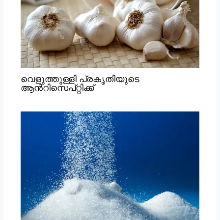
വെളുത്തുള്ളി പ്രകൃതിയുടെ
ആൻറിസെപ്റ്റിക്ക്