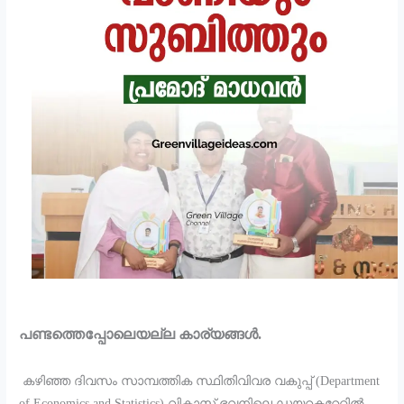
പണ്ടത്തെപ്പോലെയല്ല കാര്യങ്ങൾ.
കഴിഞ്ഞ ദിവസം സാമ്പത്തിക സ്ഥിതിവിവര വകുപ്പ് (Department
of Economics and Statistics) വികാസ് ഭവനിലെ ഡയറക്ടറേറ്റിൽ