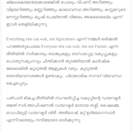
ക്ലേശകരമായേക്കാമെങ്കിൽ പോലും വിപണി അറിഞ്ഞും
വിളയറിഞ്ഞും മണ്ണറിഞ്ഞും കാലാവസ്ഥ അറിഞ്ഞും കസ്റ്റമറുടെ
മനസ്സറിഞ്ഞും കൃഷി ചെയ്താൽ വിജയം അകലെയല്ല എന്ന്
ഇവർ തെളിയിക്കുന്നു..
Everything else can wait, not Agriculture എന്ന് നമ്മൾ ഒരിക്കൽ
പറഞ്ഞതുപോലെ Everyone else can wait, but not Farmer എന്ന
രീതിയിൽ സർക്കാരും ബാങ്കുകളും ബന്ധപ്പെട്ട വകുപ്പുകളും
പൊതുസമൂഹവും ചിന്തിക്കാൻ തുടങ്ങിയാൽ കാർഷിക
മേഖലയിൽ കൂടുതൽ ആളുകൾ വരും. കൂടുതൽ
തൊഴിലവസരങ്ങൾ ഉണ്ടാകും. പ്രാദേശിക സമ്പദ് വ്യവസ്ഥ
മെച്ചപ്പെടും.
പരിപാടി മികച്ച രീതിയിൽ സംഘടിപ്പിച്ച വകുപ്പിന്റെ ഡയറക്ടർ
രജത് സർ,അഡിഷണൽ ഡയറക്ടർ മാരായ രശ്മി, ഷൈലമ്മ,
ഡെപ്യൂട്ടി ഡയറക്ടർ ശ്രീ. അഭിലാഷ്, മറ്റ് ഉദ്യോഗസ്ഥർ
എന്നിവരെയും നന്ദിയോടെ ഓർക്കുന്നു.