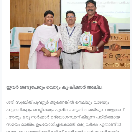
ഇവർ രണ്ടുപേരും വെറും കൃഷിക്കാർ അല്ല.
ശ്രീ സുബിത് പൂവറ്റൂർ ആണെങ്കിൽ നെല്ലും വാഴയും
പച്ചക്കറികളും വെറ്റിലയും എല്ലാം കൃഷി ചെയ്യുന്ന ആളാണ്
. അതും ഒരു സർക്കാർ ഉദ്യോഗസ്ഥന് കിട്ടുന്ന പരിമിതമായ
സമയം മാത്രം ഉപയോഗിച്ചുകൊണ്ട്. ഒരു വർഷം ഏതാണ്ട് 13
ലക്ഷം രൂപ തൊഴിലാളികൾക്ക് കൂലി നൽകാൻ വേണ്ടി മാത്രം