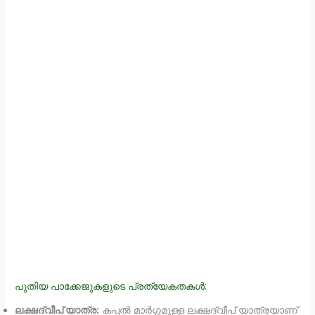
പുതിയ പാക്കേജുകളുടെ പ്രത്യേകതകൾ:
ലക്ഷദ്വീപ് യാത്ര:
കപ്പൽ മാർഗ്ഗമുള്ള ലക്ഷദ്വീപ് യാത്രയാണ്