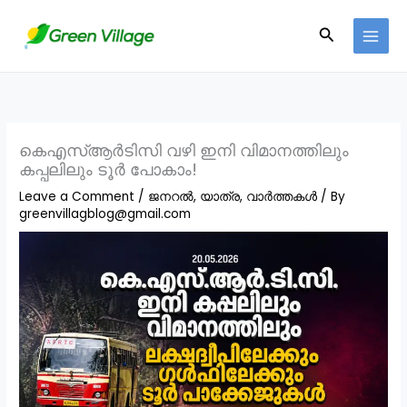
Skip
Search
to
content
കെഎസ്ആർടിസി വഴി ഇനി വിമാനത്തിലും
കപ്പലിലും ടൂർ പോകാം!
Leave a Comment
/
ജനറൽ
,
യാത്ര
,
വാർത്തകൾ
/ By
greenvillagblog@gmail.com