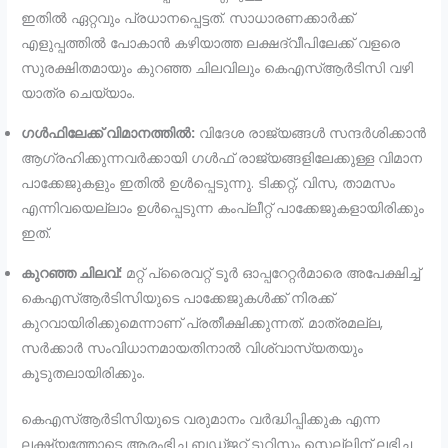
ഇതിൽ ഏറ്റവും പ്രധാനപ്പെട്ടത്. സാധാരണക്കാർക്ക്
എളുപ്പത്തിൽ പോകാൻ കഴിയാത്ത ലക്ഷദ്വീപിലേക്ക് വളരെ
സുരക്ഷിതമായും കുറഞ്ഞ ചിലവിലും കെഎസ്ആർടിസി വഴി
യാത്ര ചെയ്യാം.
ഗൾഫിലേക്ക് വിമാനത്തിൽ:
വിദേശ രാജ്യങ്ങൾ സന്ദർശിക്കാൻ
ആഗ്രഹിക്കുന്നവർക്കായി ഗൾഫ് രാജ്യങ്ങളിലേക്കുള്ള വിമാന
പാക്കേജുകളും ഇതിൽ ഉൾപ്പെടുന്നു. ടിക്കറ്റ്, വിസ, താമസം
എന്നിവയെല്ലാം ഉൾപ്പെടുന്ന കംപ്ലീറ്റ് പാക്കേജുകളായിരിക്കും
ഇത്.
കുറഞ്ഞ ചിലവ്:
മറ്റ് പ്രൈവറ്റ് ടൂർ ഓപ്പറേറ്റർമാരെ അപേക്ഷിച്ച്
കെഎസ്ആർടിസിയുടെ പാക്കേജുകൾക്ക് നിരക്ക്
കുറവായിരിക്കുമെന്നാണ് പ്രതീക്ഷിക്കുന്നത്. മാത്രമല്ല,
സർക്കാർ സംവിധാനമായതിനാൽ വിശ്വാസ്യതയും
കൂടുതലായിരിക്കും.
കെഎസ്ആർടിസിയുടെ വരുമാനം വർദ്ധിപ്പിക്കുക എന്ന
ലക്ഷ്യത്തോടെ ആരംഭിച്ച ബഡ്ജറ്റ് ടൂറിസം സെല്ലിന് ലഭിച്ച