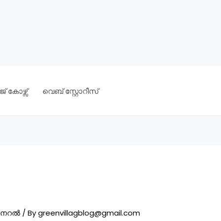
് കോഴ്സ്
വെബ് സ്റ്റോറീസ്
ജനറൽ
/ By
greenvillagblog@gmail.com