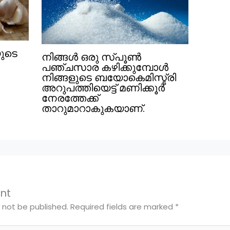
യുടെ
നിങ്ങൾ ഒരു സ്പൂൺ
പഞ്ചസാര കഴിക്കുമ്പോൾ
നിങ്ങളുടെ ബയോകെമിസ്ട്രി
അറുപത്തിയെട്ട് മണിക്കൂർ
നേരത്തേക്ക്
താറുമാറാകുകയാണ്.
nt
l not be published.
Required fields are marked
*