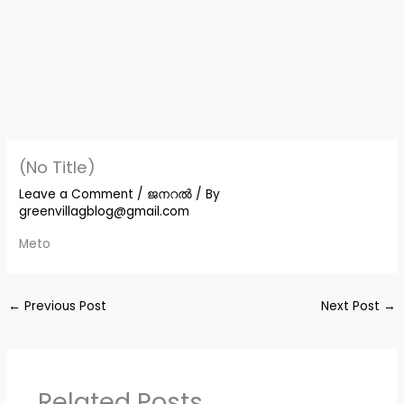
(No Title)
Leave a Comment
/
ജനറൽ
/ By
greenvillagblog@gmail.com
Meto
←
Previous Post
Next Post
→
Related Posts