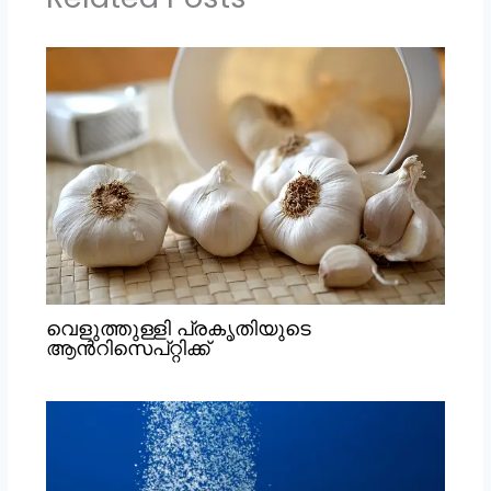
വെളുത്തുള്ളി പ്രകൃതിയുടെ
ആൻറിസെപ്റ്റിക്ക്