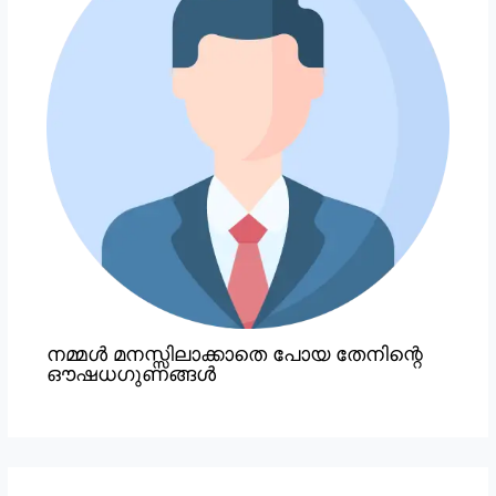
നമ്മൾ മനസ്സിലാക്കാതെ പോയ തേനിന്റെ
ഔഷധഗുണങ്ങൾ