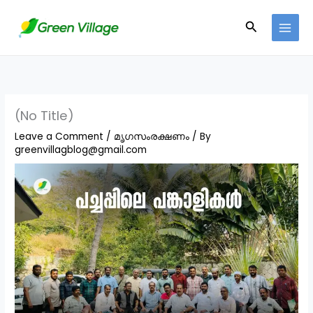
Skip
Search
to
content
(No Title)
Leave a Comment
/
മൃഗസംരക്ഷണം
/ By
greenvillagblog@gmail.com