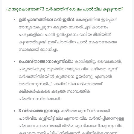
എന്തുകൊണ്ടാണ് 3 വർഷത്തിന് ശേഷം പാൽവില കൂട്ടുന്നത്?
ഉൽപ്പാദനത്തിലെ വൻ ഇടിവ്:
കേരളത്തിൽ ഇപ്പോൾ
അനുഭവപ്പെടുന്ന കടുത്ത വേനൽച്ചൂട് കാരണം
പശുക്കളിലെ പാൽ ഉൽപ്പാദനം വലിയ രീതിയിൽ
കുറഞ്ഞിട്ടുണ്ട്. ഇത് പ്രതിദിന പാൽ സംഭരണത്തെ
സാരമായി ബാധിച്ചു.
ചെലവ് താങ്ങാനാകുന്നില്ല:
കാലിത്തീറ്റ, വൈക്കോൽ,
പരുത്തിക്കുരു തുടങ്ങിയവയുടെ വില കഴിഞ്ഞ മൂന്ന്
വർഷത്തിനിടയിൽ കുത്തനെ ഉയർന്നു. എന്നാൽ
അതിനനുസരിച്ച് പാലിന് വില ലഭിക്കാത്തത്
ക്ഷീരകർഷകരെ കടുത്ത സാമ്പത്തിക
പ്രതിസന്ധിയിലാക്കി.
3 വർഷത്തെ ഇടവേള:
കഴിഞ്ഞ മൂന്ന് വർഷമായി
പാൽവില കൂട്ടിയിട്ടില്ല എന്നത് വില വർദ്ധിപ്പിക്കാനുള്ള
പ്രധാന കാരണമായി മിൽമ ചൂണ്ടിക്കാണിക്കുന്നു. വില
കൂട്ടാതെ ഇനി പിടിച്ച് നിൽക്കാൻ കഴിയില്ലെന്നാണ്