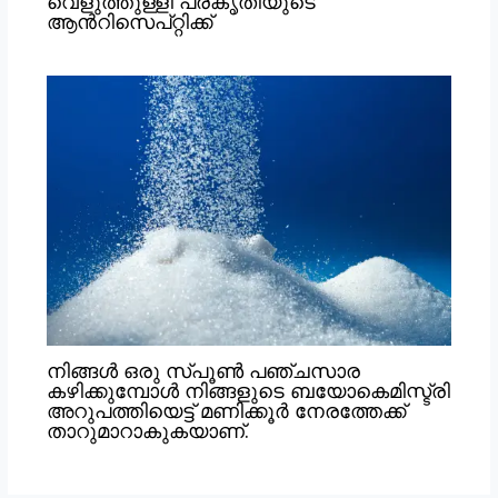
വെളുത്തുള്ളി പ്രകൃതിയുടെ
ആൻറിസെപ്റ്റിക്ക്
നിങ്ങൾ ഒരു സ്പൂൺ പഞ്ചസാര
കഴിക്കുമ്പോൾ നിങ്ങളുടെ ബയോകെമിസ്ട്രി
അറുപത്തിയെട്ട് മണിക്കൂർ നേരത്തേക്ക്
താറുമാറാകുകയാണ്.