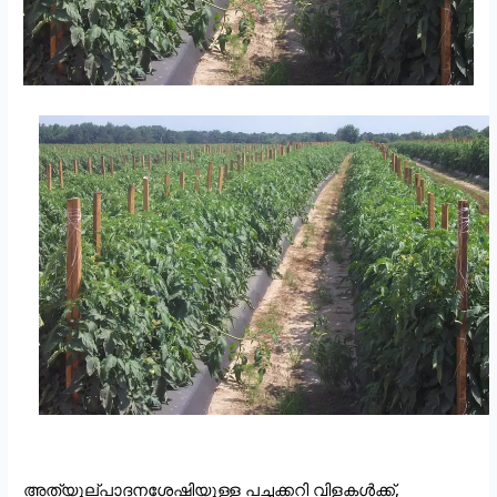
അത്യുല്പാദനശേഷിയുള്ള പച്ചക്കറി വിളകൾക്ക്, 