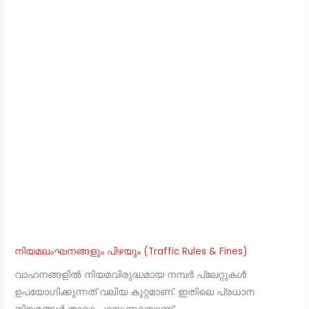
നിയമലംഘനങ്ങളും പിഴയും (Traffic Rules & Fines)
വാഹനങ്ങളിൽ നിയമവിരുദ്ധമായ നമ്പർ പ്ലേറ്റുകൾ
ഉപയോഗിക്കുന്നത് വലിയ കുറ്റമാണ്. ഇതിലെ പ്രധാന