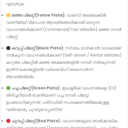
എഴുതുക.
മഞ്ഞ പ്ലേറ്റ് (Yellow Plate):
ടാക്സി അല്ലെങ്കിൽ
വാണിജ്യ/വ്യാപാര ആവശ്യങ്ങൾക്കായി ഓടുന്ന
വാഹനങ്ങൾക്കാണ് (Commercial/Taxi Vehicles) മഞ്ഞ നമ്പർ
പ്ലേറ്റ്.
കറുപ്പ് പ്ലേറ്റ് (Black Plate):
സ്വയം ഓടിക്കാൻ വാടകയ്ക്ക്
നൽകുന്ന വാഹനങ്ങൾക്കാണ് (Self-driven / Rental Vehicles)
കറുത്ത പ്ലേറ്റിൽ മഞ്ഞ അക്ഷരങ്ങളിൽ നമ്പർ നൽകുന്നത്.
ഇതിന് കൊമേഴ്സ്യൽ ഡ്രൈവിംഗ് ലൈസൻസ്
ആവശ്യമില്ല.
പച്ച പ്ലേറ്റ് (Green Plate):
ഇലക്ട്രിക് വാഹനങ്ങളെ (EV)
തിരിച്ചറിയാൻ വേണ്ടിയാണ് പച്ച നമ്പർ പ്ലേറ്റ്
ഉപയോഗിക്കുന്നത്. പരിസ്ഥിതി സംരക്ഷണത്തിലേക്കുള്ള
വലിയൊരു ചുവടുവെപ്പാണിത്.
ചുവപ്പ് പ്ലേറ്റ് (Red Plate):
വാഹനങ്ങളുടെ താൽക്കാലിക