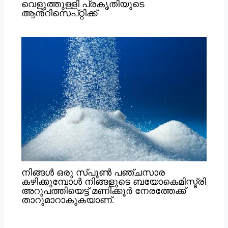
വെളുത്തുള്ളി പ്രകൃതിയുടെ
ആൻറിസെപ്റ്റിക്ക്
നിങ്ങൾ ഒരു സ്പൂൺ പഞ്ചസാര
കഴിക്കുമ്പോൾ നിങ്ങളുടെ ബയോകെമിസ്ട്രി
അറുപത്തിയെട്ട് മണിക്കൂർ നേരത്തേക്ക്
താറുമാറാകുകയാണ്.