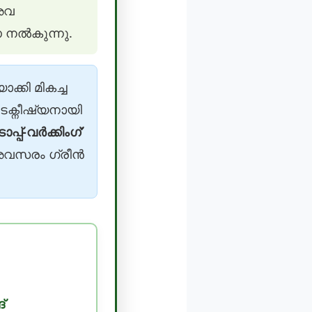
അവ
ണ നൽകുന്നു.
ക്കി മികച്ച
ടെക്നീഷ്യനായി
പ്പ്-വർക്കിംഗ്’
 അവസരം ഗ്രീൻ
്