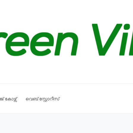
് കോഴ്സ്
വെബ് സ്റ്റോറീസ്