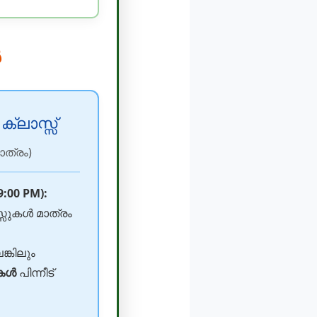
ൾ
ലാസ്സ്
ാത്രം)
9:00 PM):
ുകൾ മാത്രം
ങ്കിലും
കൾ
പിന്നീട്