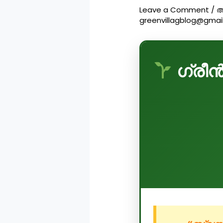
Leave a Comment
/
അ
greenvillagblog@gmai
ഗ്രീൻ