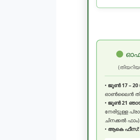
ഓഫ്
(തിയറിയും
•
ജൂൺ 17 – 20 
ഓൺലൈൻ തിയറി
•
ജൂൺ 21 ഞായർ
നേരിട്ടുള്ള പ്ര
ചിനക്കൽ ഫാം)
•
ആകെ ഫീസ്: