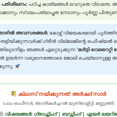
ൽ പരിശീലനം:
പഠിച്ച കാര്യങ്ങൾ വെറുതെ വിടാതെ, 
്കാനും സ്വയംപര്യാപ്തത നേടാനും പൂർണ്ണ പിന്തു
 തൊഴിൽ അവസരങ്ങൾ:
കോഴ്സ് വിജയകരമായി പൂർത്തിയാ
െളിയിക്കുന്നവർക്ക് ഗ്രീൻ വില്ലേജിന്റെ ഒഫീഷ്യൽ 
്തിലുടനീളം ഞങ്ങൾ ഏറ്റെടുക്കുന്ന
‘മൾട്ടി-വെറൈറ്റി ടോ
കളിൽ ഉയർന്ന വരുമാനത്തോടെ ജോലി ചെയ്യാനുള്ള
കുന്നു.
ക്ലാസ് നയിക്കുന്നത്: അർഷദ് സാർ
(ഫാം ഓഫീസർ, അഗ്രികൾച്ചറൽ യൂണിവേഴ്സിറ്റി, മണ്ണുത്തി)
വിഷയങ്ങൾ: ഗ്രാഫ്റ്റിംഗ് | ബഡ്ഡിംഗ് | എയർ ലയറിങ