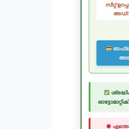
സീറ്റ് ഉറ
അഡ്വ
ഓഫ്‌
അടയ
ശ്രദ്ധ
ഓട്ടോമാറ്റി
എന്തെങ