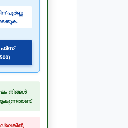
് പൂർണ്ണ
ക്കുക.
ഫീസ്
500)
േഷം നിങ്ങൾ
ൻ ആകുന്നതാണ്.
ല്ലെങ്കിൽ,