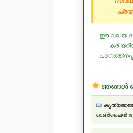
“സ്വയം 
പ്രവർ
ഈ വലിയ ദർശ
കരിയറില
പഠനത്തിനപ്
ഞങ്ങൾ ഒ
കൃത്യമായ
ഓൺലൈൻ ആയും