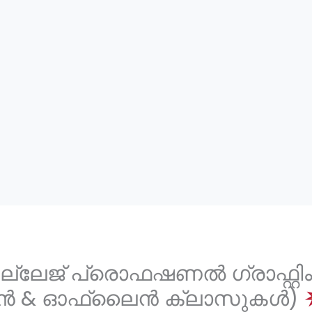
ല്ലേജ് പ്രൊഫഷണൽ ഗ്രാഫ്റ്റിംഗ
& ഓഫ്‌ലൈൻ ക്ലാസുകൾ)