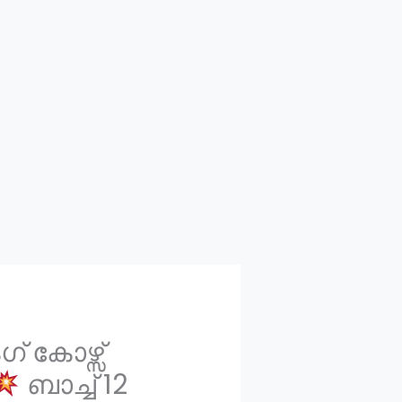
് കോഴ്സ്
ബാച്ച് 12