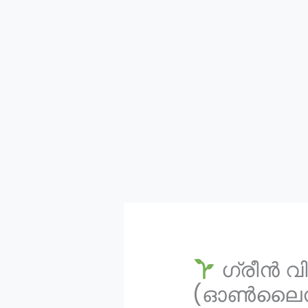
ഗ്രീൻ വി
(ഓൺലൈൻ 