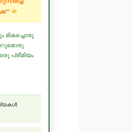
നുസരിച്ച്
ുക!”
ം മികച്ചൊരു
വെറുമൊരു
രു പ്രീമിയം
ിദ്യകൾ