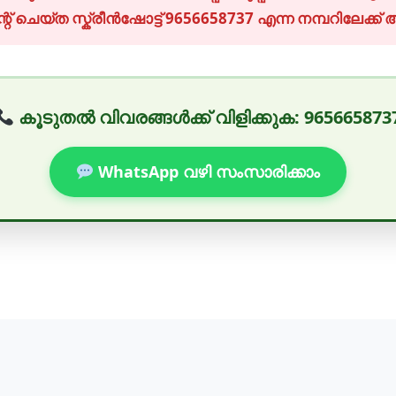
ന്റ് ചെയ്ത സ്ക്രീൻഷോട്ട് 9656658737 എന്ന നമ്പറിലേക്ക്
കൂടുതൽ വിവരങ്ങൾക്ക് വിളിക്കുക: 965665873
WhatsApp വഴി സംസാരിക്കാം