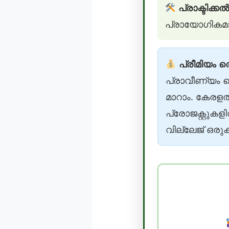
പ്രാക്ടിക്ക
പ്രായോഗികമാക
പ്രീമിയം
പ്രാവീണ്യം ത
മാറാം. കേരളത
പ്രോജക്റ്റു
വില്ലേജ് ഒരുക്