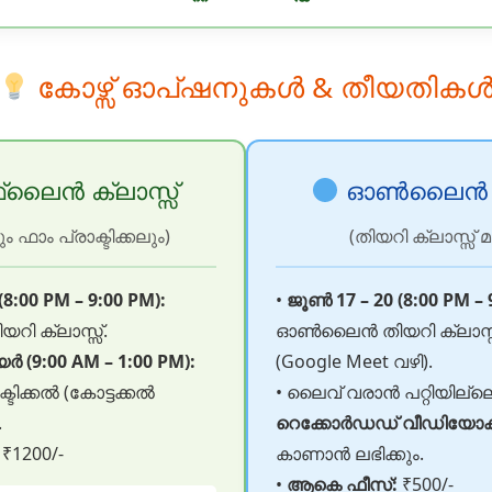
കോഴ്സ് ഓപ്ഷനുകൾ & തീയതിക
‌ലൈൻ ക്ലാസ്സ്
ഓൺലൈൻ ക്
 ഫാം പ്രാക്ടിക്കലും)
(തിയറി ക്ലാസ്സ് മ
(8:00 PM – 9:00 PM):
•
ജൂൺ 17 – 20 (8:00 PM – 
 ക്ലാസ്സ്.
ഓൺലൈൻ തിയറി ക്ലാസ്സ
 (9:00 AM – 1:00 PM):
(Google Meet വഴി).
ാക്ടിക്കൽ (കോട്ടക്കൽ
• ലൈവ് വരാൻ പറ്റിയില്ലെ
.
റെക്കോർഡഡ് വീഡിയോ
₹1200/-
കാണാൻ ലഭിക്കും.
•
ആകെ ഫീസ്:
₹500/-