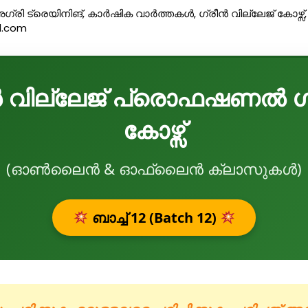
ഗ്രി ട്രെയിനിങ്
,
കാർഷിക വാർത്തകൾ
,
ഗ്രീൻ വില്ലേജ് കോഴ്സ്
l.com
 വില്ലേജ് പ്രൊഫഷണൽ ഗ്രാഫ
കോഴ്സ്
(ഓൺലൈൻ & ഓഫ്‌ലൈൻ ക്ലാസുകൾ)
ബാച്ച് 12 (Batch 12)