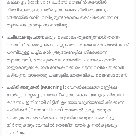
കല്ലുപ്പും (Rock Salt) ചേർത്ത് തെങ്ങിൻ തടത്തിൽ
വിതറിക്കൊടുക്കുന്നത് മച്ചിങ്ങ കൊഴിച്ചിൽ തടയാനും
തേങ്ങയ്ക്ക് നല്ല വലിപ്പമുണ്ടാകാനും കൊപ്രയ്ക്ക് നല്ല
തൂക്കം ലഭിക്കാനും സഹായിക്കും.
പച്ചിലവളവും ചാണകവും:
മഴക്കാലം തുടങ്ങുമ്പോൾ തന്നെ
തെങ്ങിന് തടമെടുക്കണം. ചുറ്റും തടമെടുത്ത ശേഷം അതിലേക്ക്
പറമ്പിലുള്ള പച്ചിലകൾ (ആര്യവേപ്പില, ശീമക്കൊന്ന
തുടങ്ങിയവ), തൊഴുത്തിലെ ഉണങ്ങിയ ചാണകം എന്നിവ
ഇട്ടുകൊടുക്കുക. ഇത് വേരുകൾക്ക് പെട്ടെന്ന് വലിച്ചെടുക്കാൻ
കഴിയുന്ന, യാതൊരു ചിലവുമില്ലാത്ത മികച്ച ജൈവവളമാണ്.
ചകിരി അടുക്കൽ (Mulching):
വേനൽക്കാലത്ത് മണ്ണിലെ
ഈർപ്പം നഷ്ടപ്പെടുന്നതാണ് മച്ചിങ്ങ കൊഴിയാനുള്ള പ്രധാന
കാരണം. ഇതിനായി വീട്ടിൽ ഉപയോഗശൂന്യമായി കിടക്കുന്ന
ചകിരികൾ (Coconut Husks) തടത്തിൽ കമഴ്ത്തി അടുക്കി
വെക്കുക. മഴ പെയ്യുമ്പോൾ ഇതിൽ വെള്ളം സംഭരിച്ചു
നിർത്തുകയും വേനലിൽ തെങ്ങിന് ഈർപ്പം നൽകുകയും
ചെയ്യും.