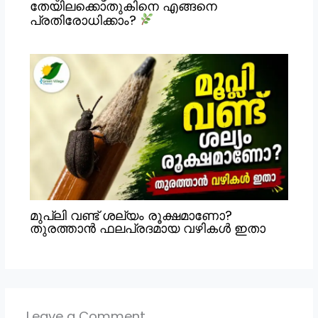
തേയിലക്കൊതുകിനെ എങ്ങനെ
പ്രതിരോധിക്കാം?
മുപ്ലി വണ്ട് ശല്യം രൂക്ഷമാണോ?
തുരത്താൻ ഫലപ്രദമായ വഴികൾ ഇതാ
Leave a Comment