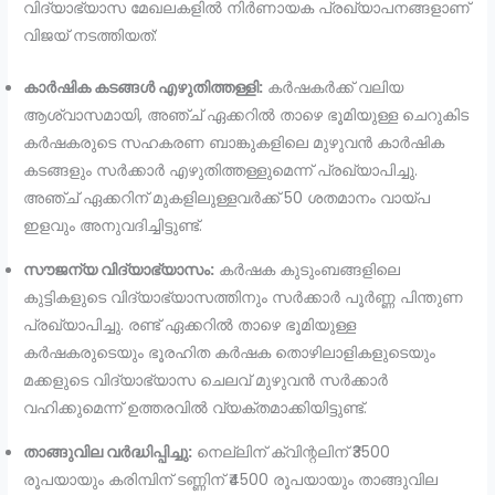
വിദ്യാഭ്യാസ മേഖലകളിൽ നിർണായക പ്രഖ്യാപനങ്ങളാണ്
വിജയ് നടത്തിയത്:
കാർഷിക കടങ്ങൾ എഴുതിത്തള്ളി:
കർഷകർക്ക് വലിയ
ആശ്വാസമായി, അഞ്ച് ഏക്കറിൽ താഴെ ഭൂമിയുള്ള ചെറുകിട
കർഷകരുടെ സഹകരണ ബാങ്കുകളിലെ മുഴുവൻ കാർഷിക
കടങ്ങളും സർക്കാർ എഴുതിത്തള്ളുമെന്ന് പ്രഖ്യാപിച്ചു.
അഞ്ച് ഏക്കറിന് മുകളിലുള്ളവർക്ക് 50 ശതമാനം വായ്പ
ഇളവും അനുവദിച്ചിട്ടുണ്ട്.
സൗജന്യ വിദ്യാഭ്യാസം:
കർഷക കുടുംബങ്ങളിലെ
കുട്ടികളുടെ വിദ്യാഭ്യാസത്തിനും സർക്കാർ പൂർണ്ണ പിന്തുണ
പ്രഖ്യാപിച്ചു. രണ്ട് ഏക്കറിൽ താഴെ ഭൂമിയുള്ള
കർഷകരുടെയും ഭൂരഹിത കർഷക തൊഴിലാളികളുടെയും
മക്കളുടെ വിദ്യാഭ്യാസ ചെലവ് മുഴുവൻ സർക്കാർ
വഹിക്കുമെന്ന് ഉത്തരവിൽ വ്യക്തമാക്കിയിട്ടുണ്ട്.
താങ്ങുവില വർദ്ധിപ്പിച്ചു:
നെല്ലിന് ക്വിന്റലിന് ₹3500
രൂപയായും കരിമ്പിന് ടണ്ണിന് ₹4500 രൂപയായും താങ്ങുവില