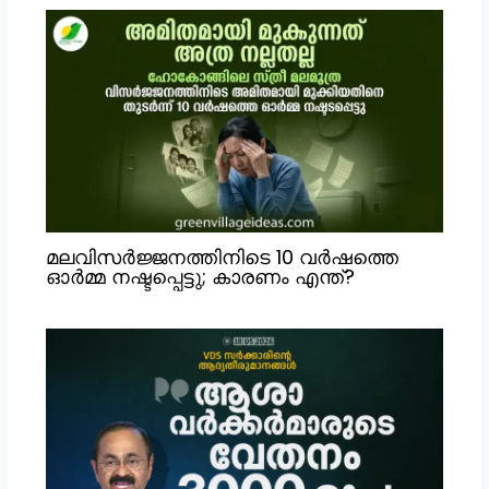
മലവിസർജ്ജനത്തിനിടെ 10 വർഷത്തെ
ഓർമ്മ നഷ്ടപ്പെട്ടു; കാരണം എന്ത്?